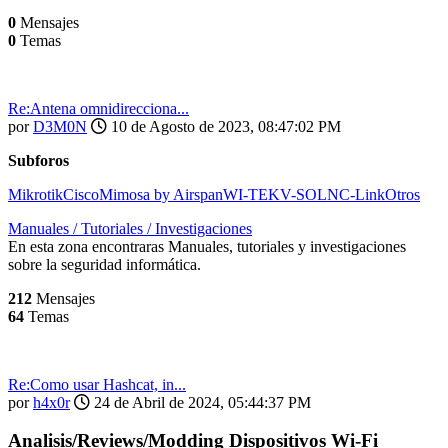
0
Mensajes
0
Temas
Re:Antena omnidirecciona...
por
D3M0N
10 de Agosto de 2023, 08:47:02 PM
Subforos
Mikrotik
Cisco
Mimosa by Airspan
WI-TEK
V-SOL
NC-Link
Otros
Manuales / Tutoriales / Investigaciones
En esta zona encontraras Manuales, tutoriales y investigaciones
sobre la seguridad informática.
212
Mensajes
64
Temas
Re:Como usar Hashcat, in...
por
h4x0r
24 de Abril de 2024, 05:44:37 PM
Analisis/Reviews/Modding Dispositivos Wi-Fi