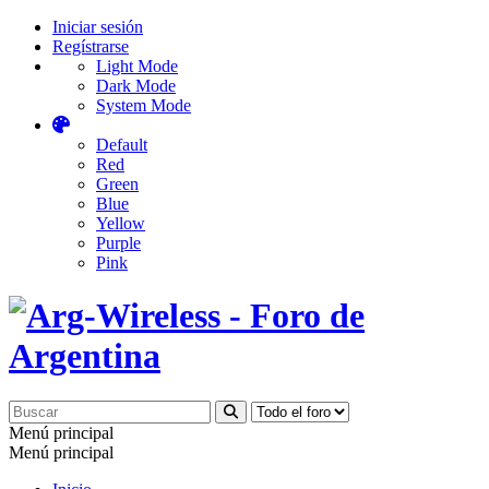
Iniciar sesión
Regístrarse
Light Mode
Dark Mode
System Mode
Default
Red
Green
Blue
Yellow
Purple
Pink
Menú principal
Menú principal