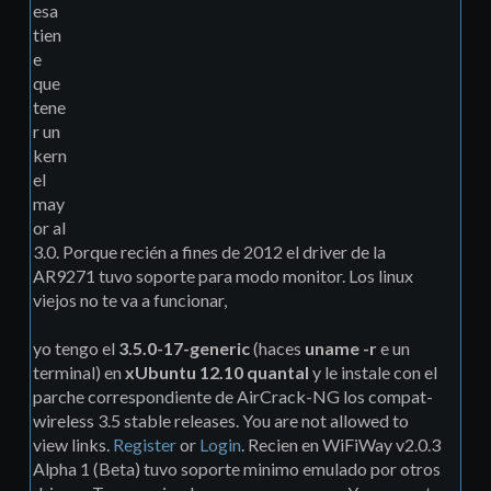
esa
tien
e
que
tene
r un
kern
el
may
or al
3.0. Porque recién a fines de 2012 el driver de la
AR9271 tuvo soporte para modo monitor. Los linux
viejos no te va a funcionar,
yo tengo el
3.5.0-17-generic
(haces
uname -r
e un
terminal) en
xUbuntu 12.10 quantal
y le instale con el
parche correspondiente de AirCrack-NG los compat-
wireless 3.5 stable releases. You are not allowed to
view links.
Register
or
Login
. Recien en WiFiWay v2.0.3
Alpha 1 (Beta) tuvo soporte minimo emulado por otros