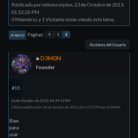
Publicado por miloescorpion, 23 de Octubre de 2013,
01:12:26 PM
0 Miembros y 1 Visitante están viendo este tema.
Páginas
1
2
IR ABAJO
Acciones del Usuario
D3M0N
Founder
#15
26 de Octubre de 2013, 04:29:52 PM
Ultima modificación
: 26 de Octubre de 2013, 04:37:22 PM por D3M0N
Bien
para
usar