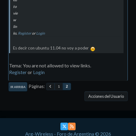
to
vie
w
lin
ks.
Register
or
Login
Es decir con ubuntu 11.04 no voy a poder
Tema: You are not allowed to view links.
Register
or
Login
Páginas
1
2
IR ARRIBA
Acciones del Usuario
Arg-Wireless - Foro de Argentina © 2026