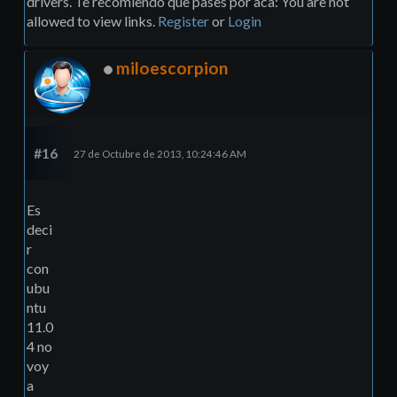
drivers. Te recomiendo que pases por aca: You are not
allowed to view links.
Register
or
Login
miloescorpion
#16
27 de Octubre de 2013, 10:24:46 AM
Es
deci
r
con
ubu
ntu
11.0
4 no
voy
a