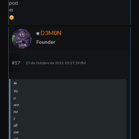
pod
er
D3M0N
Founder
#17
27 de Octubre de 2013, 05:27:59 PM
Yo
u
are
no
t
all
ow
ed