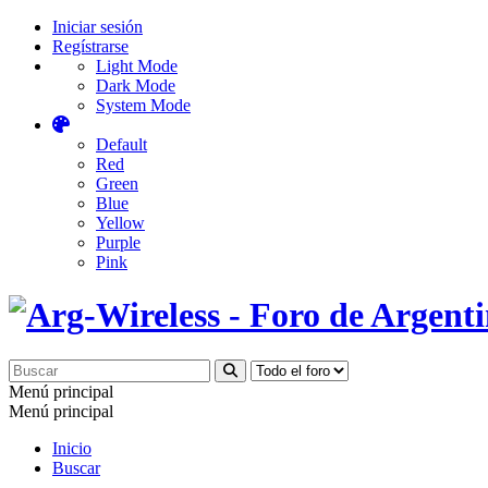
Iniciar sesión
Regístrarse
Light Mode
Dark Mode
System Mode
Default
Red
Green
Blue
Yellow
Purple
Pink
Menú principal
Menú principal
Inicio
Buscar