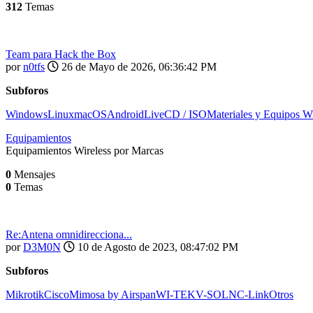
312
Temas
Team para Hack the Box
por
n0tfs
26 de Mayo de 2026, 06:36:42 PM
Subforos
Windows
Linux
macOS
Android
LiveCD / ISO
Materiales y Equipos Wi
Equipamientos
Equipamientos Wireless por Marcas
0
Mensajes
0
Temas
Re:Antena omnidirecciona...
por
D3M0N
10 de Agosto de 2023, 08:47:02 PM
Subforos
Mikrotik
Cisco
Mimosa by Airspan
WI-TEK
V-SOL
NC-Link
Otros