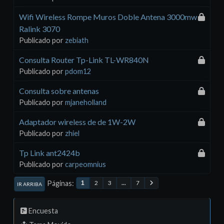
Wifi Wireless Rompe Muros Doble Antena 3000mw
Ralink 3070
Publicado por
zebiath
Consulta Router Tp-Link TL-WR840N
Publicado por
pdom12
Consulta sobre antenas
Publicado por
mjaneholland
Adaptador wireless de de 1W-2W
Publicado por
zhiel
Tp Link ant2424b
Publicado por
carpeomnius
Páginas
2
3
...
7
1
IR ARRIBA
Encuesta