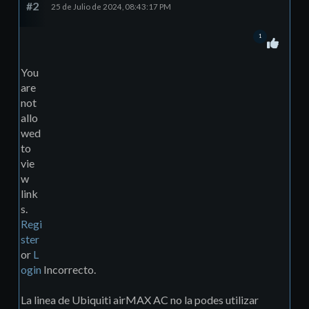
#2
25 de Julio de 2024, 08:43:17 PM
1
You
are
not
allo
wed
to
vie
w
link
s.
Regi
ster
or
L
ogin
Incorrecto.
La linea de Ubiquiti airMAX AC no la podes utilizar