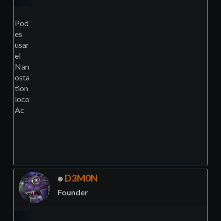
Pod
es
usar
el
Nan
osta
tion
loco
Ac
D3M0N
Founder