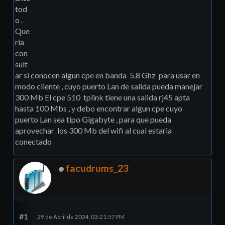
tod
o .
Que
ria
con
sult
ar si conocen algun cpe en banda 5.8 Ghz para usar en
modo cliente , cuyo puerto Lan de salida pueda manejar
300 Mb El cpe 510 tplink tiene una salida rj45 apta
hasta 100 Mbs , y debo encontrar algun cpe cuyo
puerto Lan sea tipo Gigabyte , para que pueda
aprovechar los 300 Mb del wifi al cual estaria
conectado
facudrums_23
#1
29 de Abril de 2024, 03:21:57 PM