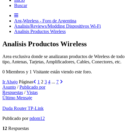
Inicio
Buscar
Arg-Wireless - Foro de Argentina
Analisis/Reviews/Modding Dispositivos Wi-Fi
Analisis Productos Wireless
Analisis Productos Wireless
Area exclusiva donde se analizaran productos de Wireless de todo
tipo, Antenas, Tarjetas, Amplificadores, Cables, Conectores, etc.
0 Miembros y 1 Visitante están viendo este foro.
Ir Abajo
Páginas
1
2
3
4
...
7
Asunto
/
Publicado por
Respuestas
/
Vistas
Último Mensaje
Duda Router TP-Link
Publicado por
pdom12
12
Respuestas