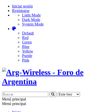
Iniciar sesión
Regístrarse
Light Mode
Dark Mode
System Mode
Default
Red
Green
Blue
Yellow
Purple
Pink
Menú principal
Menú principal