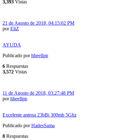
3,393
Vistas
21 de Agosto de 2018, 04:15:02 PM
por
EliZ
AYUDA
Publicado por
hheellpp
6
Respuestas
3,572
Vistas
11 de Agosto de 2018, 03:27:48 PM
por
hheellpp
Excelente antena 23bBi 300mb 5Ghz
Publicado por
HadesSama
8
Respuestas