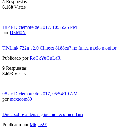
5
Respuestas
6,168
Vistas
18 de Diciembre de 2017, 10:35:25 PM
por
D3M0N
TP-Link 722n v2.0 Chipset 8188eu? no funca modo monitor
Publicado por
RoCkYuGuLaR
9
Respuestas
8,693
Vistas
08 de Diciembre de 2017, 05:54:19 AM
por
maxtoom89
Duda sobre antenas ¿que me recomiendan?
Publicado por
Migue27