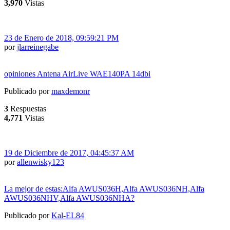
3,970
Vistas
23 de Enero de 2018, 09:59:21 PM
por
jlarreinegabe
opiniones Antena AirLive WAE140PA 14dbi
Publicado por
maxdemonr
3
Respuestas
4,771
Vistas
19 de Diciembre de 2017, 04:45:37 AM
por
allenwisky123
La mejor de estas:Alfa AWUS036H,Alfa AWUS036NH,Alfa
AWUS036NHV,Alfa AWUS036NHA?
Publicado por
Kal-EL84