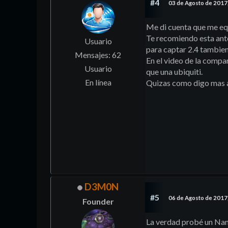
#4
03 de Agosto de 2017
Me di cuenta que me equ
Te recomiendo esta ante
Usuario
para captar 2.4 tambien,
Mensajes: 62
En el video de la compa
Usuario
que una ubiquiti.
En línea
Quizas como digo mas ar
D3M0N
#5
06 de Agosto de 2017
Founder
La verdad probé un Na