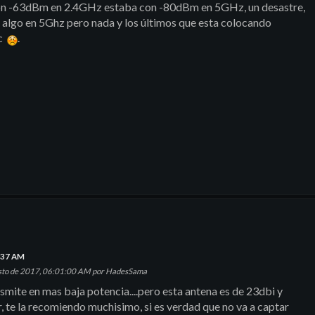
con -63dBm en 2.4GHz estaba con -80dBm en 5GHz, un desastre,
 algo en 5Ghz pero nada y los últimos que esta colocando
ac
.
5:37 AM
osto de 2017, 06:01:00 AM por HadesSama
smite en mas baja potencia....pero esta antena es de 23dbi y
r, te la recomiendo muchisimo, si es verdad que no va a captar