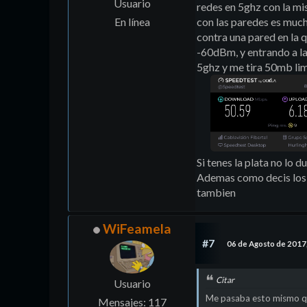
Usuario
redes en 5ghz con la mi
En línea
con las paredes es much
contra una pared en la 
-60dBm, y entrando a la
5ghz y me tira 50mb li
Si tenes la plata no lo 
Ademas como decis los t
tambien
WiFeamela
#7
06 de Agosto de 2017
Citar
Usuario
Me pasaba esto mismo que
Mensajes: 117