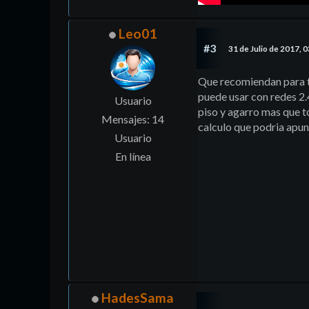
Leo01
#3
31 de Julio de 2017, 
Que recomiendan para t
puede usar con redes 2.
Usuario
piso y agarro mas que t
Mensajes: 14
calculo que podria apun
Usuario
En línea
HadesSama