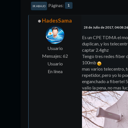
Páginas
1
IR ABAJO
HadesSama
28 de Julio de 2017, 04:08:2
Es un CPE TDMA el mode
duplican, y los telecen
Usuario
captar 2.4ghz
Mensajes: 62
Tengo tres redes fiber d
100mb
Usuario
mas varios telecentro, t
En línea
repetidor, pero yo lo p
enganchado a fibertel 5
valio la pena, no mas l