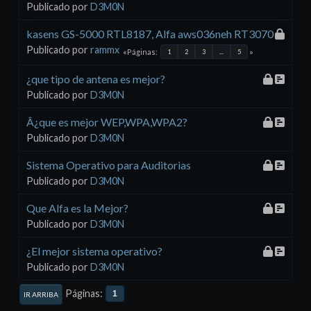
Publicado por
D3M0N
kasens GS-5000 RTL8187, Alfa aws036neh RT3070
Publicado por
rammx
Páginas
1
2
3
...
5
¿que tipo de antena es mejor?
Publicado por
D3M0N
Â¿que es mejor WEP,WPA,WPA2?
Publicado por
D3M0N
Sistema Operativo para Auditorias
Publicado por
D3M0N
Que Alfa es la Mejor?
Publicado por
D3M0N
¿El mejor sistema operativo?
Publicado por
D3M0N
Páginas
1
IR ARRIBA