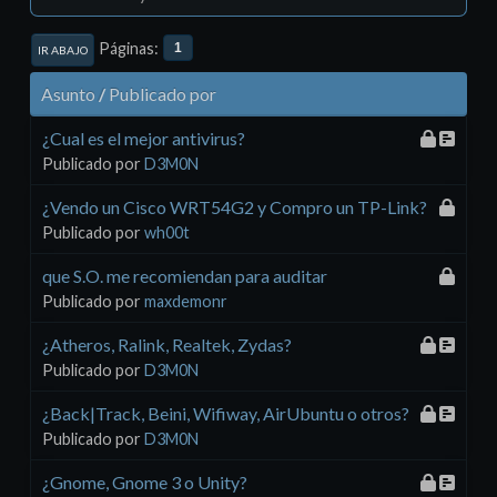
Páginas
1
IR ABAJO
Asunto
/
Publicado por
¿Cual es el mejor antivirus?
Publicado por
D3M0N
¿Vendo un Cisco WRT54G2 y Compro un TP-Link?
Publicado por
wh00t
que S.O. me recomiendan para auditar
Publicado por
maxdemonr
¿Atheros, Ralink, Realtek, Zydas?
Publicado por
D3M0N
¿Back|Track, Beini, Wifiway, AirUbuntu o otros?
Publicado por
D3M0N
¿Gnome, Gnome 3 o Unity?