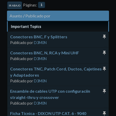
Páginas
1
IR ABAJO
Asunto
/
Publicado por
Important Topics
Conectores BNC, F y Splitters
Publicado por
D3M0N
Conectores BNC, N, RCA y Mini UHF
Publicado por
D3M0N
Conectores TNC, Patch Cord, Ductos, Cajetines
y Adaptadores
Publicado por
D3M0N
Ensamble de cables UTP con configuraciín
straight-thru y crossover
Publicado por
D3M0N
Ficha Tícnica - DIXON UTP CAT. 6 - 9040