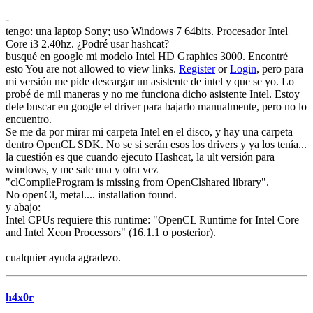
-
tengo: una laptop Sony; uso Windows 7 64bits. Procesador Intel
Core i3 2.40hz. ¿Podré usar hashcat?
busqué en google mi modelo Intel HD Graphics 3000. Encontré
esto You are not allowed to view links.
Register
or
Login
, pero para
mi versión me pide descargar un asistente de intel y que se yo. Lo
probé de mil maneras y no me funciona dicho asistente Intel. Estoy
dele buscar en google el driver para bajarlo manualmente, pero no lo
encuentro.
Se me da por mirar mi carpeta Intel en el disco, y hay una carpeta
dentro OpenCL SDK. No se si serán esos los drivers y ya los tenía...
la cuestión es que cuando ejecuto Hashcat, la ult versión para
windows, y me sale una y otra vez
"clCompileProgram is missing from OpenClshared library".
No openCl, metal.... installation found.
y abajo:
Intel CPUs requiere this runtime: "OpenCL Runtime for Intel Core
and Intel Xeon Processors" (16.1.1 o posterior).
cualquier ayuda agradezo.
h4x0r