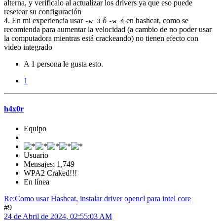
alterna, y verificalo al actualizar los drivers ya que eso puede
resetear su configuración
4. En mi experiencia usar
ó
en hashcat, como se
-w 3
-w 4
recomienda para aumentar la velocidad (a cambio de no poder usar
la computadora mientras está crackeando) no tienen efecto con
video integrado
A 1 persona le gusta esto.
1
h4x0r
Equipo
Usuario
Mensajes: 1,749
WPA2 Craked!!!
En línea
Re:Como usar Hashcat, instalar driver opencl para intel core
#9
24 de Abril de 2024, 02:55:03 AM