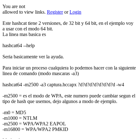
You are not
allowed to view links.
Register
or
Login
Este hashcat tiene 2 versiones, de 32 bit y 64 bit, en el ejemplo voy
a usar con el modo 64 bit.
La linea mas basica es
hashcat64 --help
Seria basicamente ver la ayuda.
Para iniciar un proceso cualquiera lo podemos hacer con la siguiente
linea de comando (modo mascaras -a3)
hashcat64 -m2500 -a3 captura.hccapx ?d?d?d?d?d?d?d?d -w4
-m2500 = es el modo de WPA, este numero puede cambiar segun el
tipo de hash que usemos, dejo algunos a modo de ejemplo.
-m0 = MD5
-m1000 = NTLM
-m2500 = WPA/WPA2 EAPOL
-m16800 = WPA/WPA2 PMKID