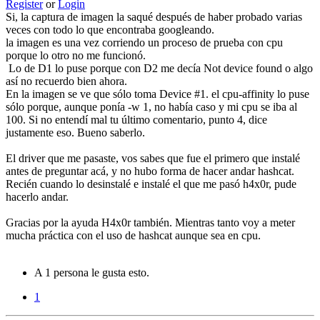
Register
or
Login
Si, la captura de imagen la saqué después de haber probado varias
veces con todo lo que encontraba googleando.
la imagen es una vez corriendo un proceso de prueba con cpu
porque lo otro no me funcionó.
Lo de D1 lo puse porque con D2 me decía Not device found o algo
así no recuerdo bien ahora.
En la imagen se ve que sólo toma Device #1. el cpu-affinity lo puse
sólo porque, aunque ponía -w 1, no había caso y mi cpu se iba al
100. Si no entendí mal tu último comentario, punto 4, dice
justamente eso. Bueno saberlo.
El driver que me pasaste, vos sabes que fue el primero que instalé
antes de preguntar acá, y no hubo forma de hacer andar hashcat.
Recién cuando lo desinstalé e instalé el que me pasó h4x0r, pude
hacerlo andar.
Gracias por la ayuda H4x0r también. Mientras tanto voy a meter
mucha práctica con el uso de hashcat aunque sea en cpu.
A 1 persona le gusta esto.
1