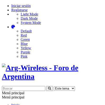
Iniciar sesión
Regístrarse
Light Mode
Dark Mode
System Mode
Default
Red
Green
Blue
Yellow
Purple
Pink
Menú principal
Menú principal