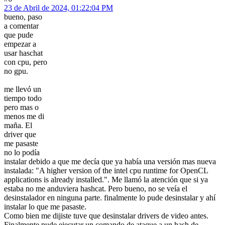
23 de Abril de 2024, 01:22:04 PM
bueno, paso
a comentar
que pude
empezar a
usar haschat
con cpu, pero
no gpu.
me llevó un
tiempo todo
pero mas o
menos me di
maña. El
driver que
me pasaste
no lo podía
instalar debido a que me decía que ya había una versión mas nueva
instalada: "A higher version of the intel cpu runtime for OpenCL
applications is already installed.". Me llamó la atención que si ya
estaba no me anduviera hashcat. Pero bueno, no se veía el
desinstalador en ninguna parte. finalmente lo pude desinstalar y ahí
instalar lo que me pasaste.
Como bien me dijiste tuve que desinstalar drivers de video antes.
Finalmente pude ejecutar un comando de ataque a un hash de