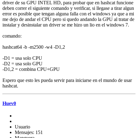
driver de su GPU INTEL HD, para probar que en hashcat funcione
deben correr el siguiente comando y verificar, si llegase a tirar algun
error es posible que tengan alguna falla con el windows ya que a mi
me dejo de andar el CPU pero si quedo andando la GPU al tratar de
instalar y desinstalar un driver se me hizo un lio en el windows 7.
comando:
hashcat64 -b -m2500 -w4 -D1,2
-D1 = usa solo CPU
-D2 = usa solo GPU
-D1,2 = combina CPU+GPU
Espero que esto les pueda servir para iniciarse en el mundo de usar
hashcat.
Huev0
Usuario
Mensajes: 151
Manguera