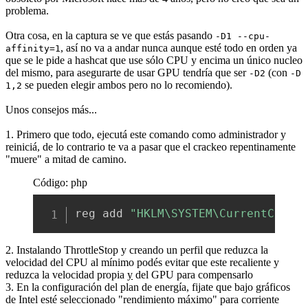
problema.
Otra cosa, en la captura se ve que estás pasando
-D1 --cpu-
, así no va a andar nunca aunque esté todo en orden ya
affinity=1
que se le pide a hashcat que use sólo CPU y encima un único nucleo
del mismo, para asegurarte de usar GPU tendría que ser
(con
-D2
-D
se pueden elegir ambos pero no lo recomiendo).
1,2
Unos consejos más...
1. Primero que todo, ejecutá este comando como administrador y
reiniciá, de lo contrario te va a pasar que el crackeo repentinamente
"muere" a mitad de camino.
Código: php
Copia
reg add 
"HKLM\SYSTEM\CurrentContr
2. Instalando ThrottleStop y creando un perfil que reduzca la
velocidad del CPU al mínimo podés evitar que este recaliente y
reduzca la velocidad propia
y
del GPU para compensarlo
3. En la configuración del plan de energía, fijate que bajo gráficos
de Intel esté seleccionado "rendimiento máximo" para corriente