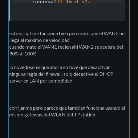
ranges
=
172.16
.0
.50
-
172.16
.0
.254
add name
=
WLAN
ranges
=
172.16
.1
.50
-
172.16
.1
.254
/
ip dhcp
-
serveradd address
-
pool
=
LAN
este script me funciona bien pero noto que el WAN2 no
disabled
=
no 
interface
=
LAN
llega al maximo de velocidad
lease
-
time
=
1
d name
=
LANadd 
cuando mato el WAN1 recien ahi WAN2 se acelera del
90% al 100%
address
-
pool
=
WLAN
disabled
=
no 
interface
=
WLAN
lo novedoso es que ahora no tuve que desactivar
lease
-
time
=
1
d name
=
WLAN
/
ip 
ninguna regla del firewall. solo desactive el DHCP
addressadd 
server en LAN por comodidad
address
=
11.11
.11
.1
/
24
interface
=
WAN1
network
=
11.11
.11
.0
add 
address
=
22.22
.22
.1
/
24
corrijanme pero parece que tambien funciona usando el
interface
=
WAN2
mismo gateway del WLAN del TPstation
network
=
22.22
.22
.0
add 
address
=
33.33
.33
.1
/
24
interface
=
WAN3