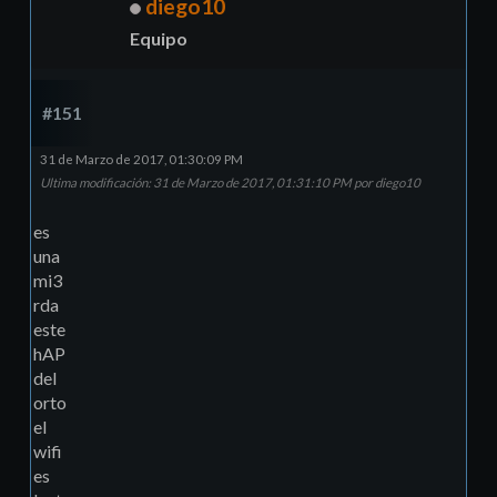
diego10
Equipo
#151
31 de Marzo de 2017, 01:30:09 PM
Ultima modificación
: 31 de Marzo de 2017, 01:31:10 PM por diego10
es
una
mi3
rda
este
hAP
del
orto
el
wifi
es