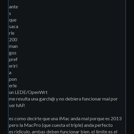
ante
s
que
saca
rle
200
man
gos
pref
eriri
a
pon
erle
un LEDE/OpenWrt
me resulta una garch@ y no debiera funcionar mal por
ser hAP.
es como decirte que una iMac anda mal porque es 2013
pero la MacPro (que cuesta el triple) anda perfecto
es ridiculo. ambas deben funcionar bien. el limite es el