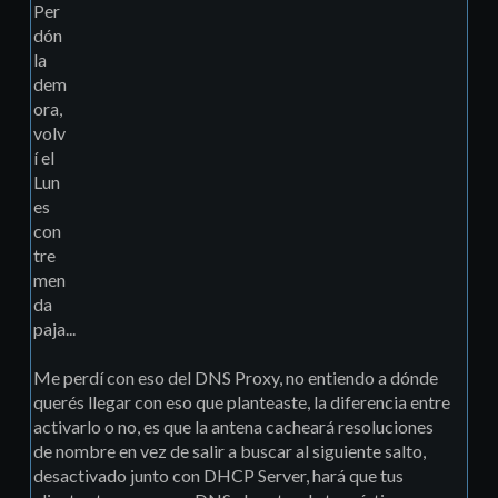
Per
dón
la
dem
ora,
volv
í el
Lun
es
con
tre
men
da
paja...
Me perdí con eso del DNS Proxy, no entiendo a dónde
querés llegar con eso que planteaste, la diferencia entre
activarlo o no, es que la antena cacheará resoluciones
de nombre en vez de salir a buscar al siguiente salto,
desactivado junto con DHCP Server, hará que tus