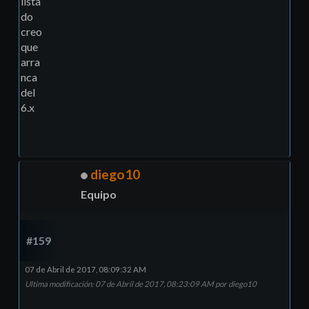
lista
do
creo
que
arra
nca
del
6.x
diego10
Equipo
#159
07 de Abril de 2017, 08:09:32 AM
Ultima modificación
: 07 de Abril de 2017, 08:23:09 AM por diego10