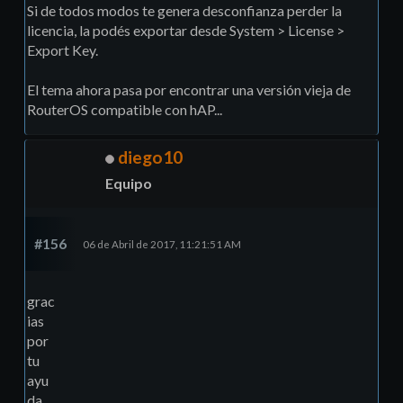
Si de todos modos te genera desconfianza perder la
licencia, la podés exportar desde System > License >
Export Key.
El tema ahora pasa por encontrar una versión vieja de
RouterOS compatible con hAP...
diego10
Equipo
#156
06 de Abril de 2017, 11:21:51 AM
grac
ias
por
tu
ayu
da