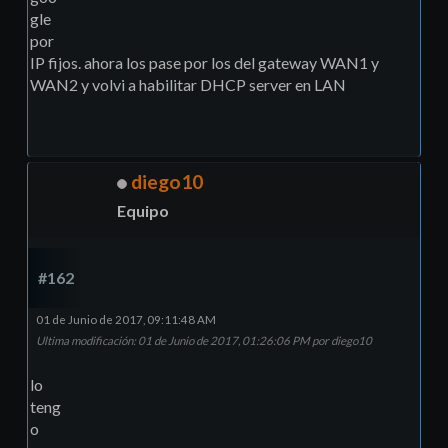
gle
firewall address
-
listadd 
por
address
=
172.16
.0
.0
/
24
IP fijos. ahora los pase por los del gateway WAN1 y
list
=
"Red Local"
add 
WAN2 y volvi a habilitar DHCP server en LAN
address
=
172.16
.1
.0
/
24
list
=
"Red Local"
add 
address
=
11.11
.11
.0
/
24
list
=
"Red Local"
add 
diego10
address
=
22.22
.22
.0
/
24
Equipo
list
=
"Red Local"
add 
address
=
11.11
.11
.0
/
24
list
=
Connectedadd 
#162
address
=
22.22
.22
.0
/
24
list
=
Connectedadd 
01 de Junio de 2017, 09:11:48 AM
address
=
172.16
.0
.0
/
24
Ultima modificación
: 01 de Junio de 2017, 01:26:06 PM por diego10
list
=
Connectedadd 
address
=
172.16
.1
.0
/
24
lo
teng
list
=
Connectedadd 
o
address
=
172.16
.0
.0
/
24