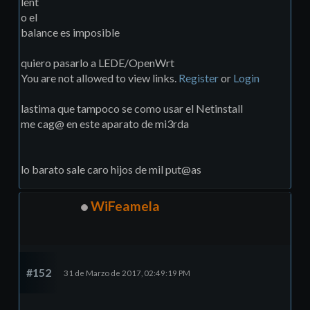
lent
o el
balance es imposible
quiero pasarlo a LEDE/OpenWrt
You are not allowed to view links.
Register
or
Login
lastima que tampoco se como usar el Netinstall
me cag@ en este aparato de mi3rda
lo barato sale caro hijos de mil put@as
WiFeamela
#152
31 de Marzo de 2017, 02:49:19 PM