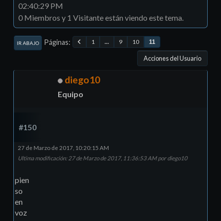
02:40:29 PM
0 Miembros y 1 Visitante están viendo este tema.
Páginas
1
...
9
10
11
IR ABAJO
Acciones del Usuario
diego10
Equipo
#150
27 de Marzo de 2017, 10:20:15 AM
Ultima modificación
: 27 de Marzo de 2017, 11:36:53 AM por diego10
pien
so
en
voz