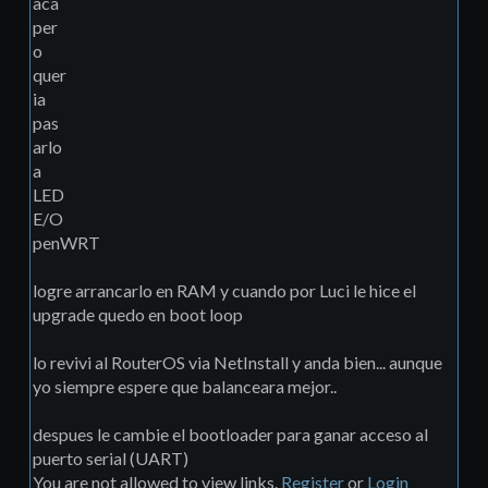
aca
list
=
LANadd 
per
address
=
172.16
.1
.0
/
24
o
list
=
LAN
/
ip firewall 
quer
filteradd action
=
accept 
ia
chain
=
forward 
pas
comment
=
"Aceptar Conexiones 
arlo
Establecidas"
 connection
-
a
state
=
establishedadd 
LED
action
=
accept chain
=
input 
E/O
penWRT
comment
=
"Aceptar Conexiones 
Establecidas"
 connection
-
logre arrancarlo en RAM y cuando por Luci le hice el
state
=
establishedadd 
upgrade quedo en boot loop
action
=
accept chain
=
forward 
comment
=
"Aceptar Conexiones 
lo revivi al RouterOS via NetInstall y anda bien... aunque
Relacionadas"
 connection
-
yo siempre espere que balanceara mejor..
state
=
relatedadd 
action
=
accept chain
=
input 
despues le cambie el bootloader para ganar acceso al
comment
=
"Aceptar Conexiones 
puerto serial (UART)
Relacionadas"
 connection
-
You are not allowed to view links.
Register
or
Login