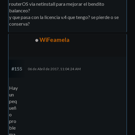
routerOS via netinstall para mejorar el bendito
balanceo?
y que pasa con la licencia v.4 que tengo? se pierde o se
conserva?
WiFeamela
#155
06 de Abril de 2017, 11:04:24 AM
Hay
un
peq
ueñ
o
pro
ble
ma,