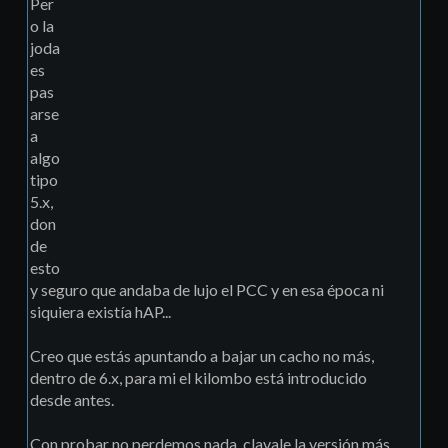
Per
o la
joda
es
pas
arse
a
algo
tipo
5.x,
don
de
esto
y seguro que andaba de lujo el PCC y en esa época ni
siquiera existía hAP...
Creo que estás apuntando a bajar un cacho no más,
dentro de 6.x, para mi el kilombo está introducido
desde antes.
Con probar no perdemos nada, clavale la versión más