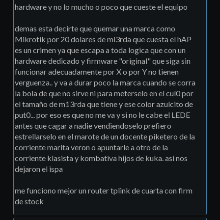
hardware y no lo mucho o poco que cueste el equipo
demas esta decirte que quemar una marca como
Mikrotik por 20 dolares de mi3rda que cuesta el hAP
es un crimen ya que escapa a toda logica que con un
hardware dedicado y firmware "original" que siga sin
funcionar adecuadamente por X o por Y no tienen
verguenza.. y va a durar poco la marca cuando se corra
la bola de que no sirve ni para meterselo en el cul0 por
el tamaño de m13rda que tiene y ese color azulcito de
put0... por eso es que no me va y si no le cabe el LEDE
antes que cagar a nadie vendiendoselo prefiero
estrellarselo en el marote de un docente piketero de la
corriente marita veron o apuntarle a otro de la
corriente klasista y kombativa hijos de kuka. asi nos
dejaron el ispa
me funciono mejor un router tplink de cuarta con firm
de stock