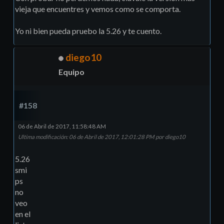
vieja que encuentres y vemos como se comporta.
Yo ni bien pueda pruebo la 5.26 y te cuento.
diego10
Equipo
#158
06 de Abril de 2017, 11:58:48 AM
Ultima modificación
: 06 de Abril de 2017, 12:01:28 PM por diego10
5.26
smi
ps
no
veo
en el