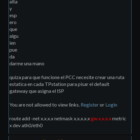
alta
y
esp
ero
que
algu
ien
pue
da
darme una mano
quiza para que funcione el PCC necesite crear una ruta
estatica en cada TPstation para pisar el default
gateway que asigna el ISP
You are not allowed to view links.
Register
or
Login
route add -net x.x.x.x netmask x.x.x.x.x
gw x.x.x.x
metric
x dev ath0/eth0