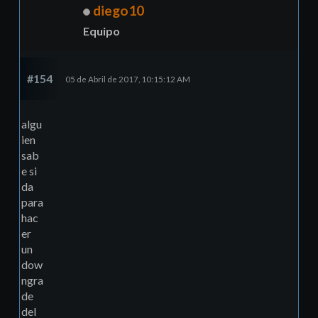
diego10
Equipo
#154
05 de Abril de 2017, 10:15:12 AM
algu
ien
sab
e si
da
para
hac
er
un
dow
ngra
de
del