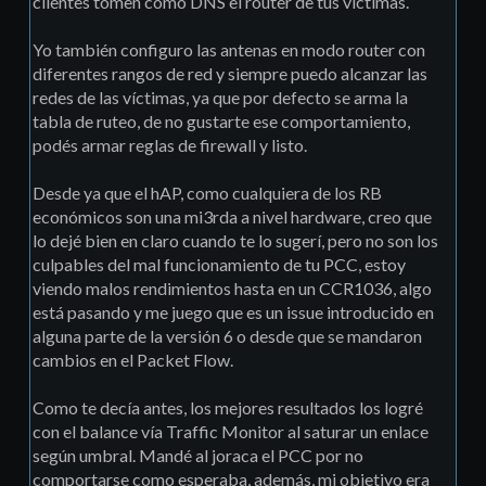
clientes tomen como DNS el router de tus víctimas.
Yo también configuro las antenas en modo router con
diferentes rangos de red y siempre puedo alcanzar las
redes de las víctimas, ya que por defecto se arma la
tabla de ruteo, de no gustarte ese comportamiento,
podés armar reglas de firewall y listo.
Desde ya que el hAP, como cualquiera de los RB
económicos son una mi3rda a nivel hardware, creo que
lo dejé bien en claro cuando te lo sugerí, pero no son los
culpables del mal funcionamiento de tu PCC, estoy
viendo malos rendimientos hasta en un CCR1036, algo
está pasando y me juego que es un issue introducido en
alguna parte de la versión 6 o desde que se mandaron
cambios en el Packet Flow.
Como te decía antes, los mejores resultados los logré
con el balance vía Traffic Monitor al saturar un enlace
según umbral. Mandé al joraca el PCC por no
comportarse como esperaba, además, mi objetivo era