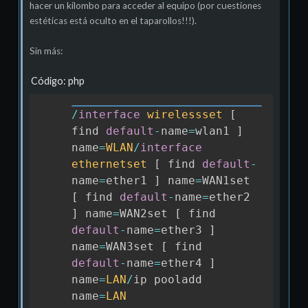
hacer un kilombo para acceder al equipo (por cuestiones
estéticas está oculto en el taparollos!!!).
Sin más:
Código: php
/
interface
wirelessset
[
Copia
find 
default
-
name
=
wlan1 
]
name
=
WLAN
/
interface
ethernetset
[
 find 
default
-
name
=
ether1 
]
 name
=
WAN1set 
[
 find 
default
-
name
=
ether2 
]
 name
=
WAN2set 
[
 find 
default
-
name
=
ether3 
]
name
=
WAN3set 
[
 find 
default
-
name
=
ether4 
]
name
=
LAN
/
ip pooladd 
name
=
LAN