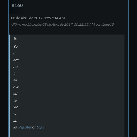
#160
08 de Abril de 2017, 09:57:14 AM
Ultima modificación
: 08 de Abril de 2017, 10:22:55 AM por diego10
Yo
u
are
no
t
all
ow
ed
to
vie
w
lin
ks.
Register
or
Login