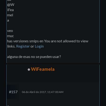
@W
iFea
mel
a
veo
muc
has versiones smips en You are not allowed to view
links.
Register
or
Login
alguna de esas no se pueden usar?
WiFeamela
#157
06 de Abril de 2017, 11:47:00 AM