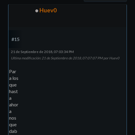
Huev0
#15
21 de Septiembre de 2018, 07:03:34 PM
Ultima modificación
: 21 de Septiembre de 2018, 07:07:07 PM por Huev0
Par
a los
que
hast
a
ahor
a
nos
que
dab