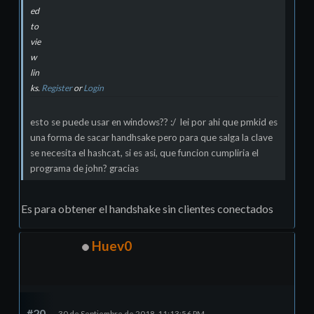
ed
to
vie
w
lin
ks.
Register
or
Login
esto se puede usar en windows?? :/ lei por ahi que pmkid es
una forma de sacar handhsake pero para que salga la clave
se necesita el hashcat, si es asi, que funcion cumpliria el
programa de john? gracias
Es para obtener el handshake sin clientes conectados
Huev0
#20
30 de Septiembre de 2018, 11:13:56 PM