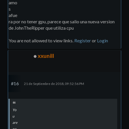
amo
s
afue
ra por no tener gpu, parece que salio una nueva version
de JohnTheRipper que utiliza cpu
You are not allowed to view links.
Register
or
Login
xxunill
#16
21 de Septiembre de 2018, 09:52:56 PM
Yo
u
are
no