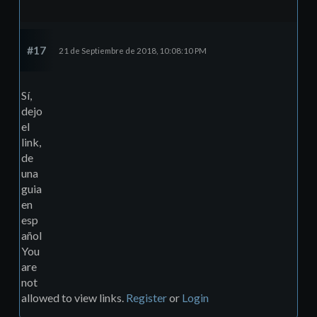
#17
21 de Septiembre de 2018, 10:08:10 PM
Sí,
dejo
el
link,
de
una
guia
en
esp
añol
You
are
not
allowed to view links.
Register
or
Login