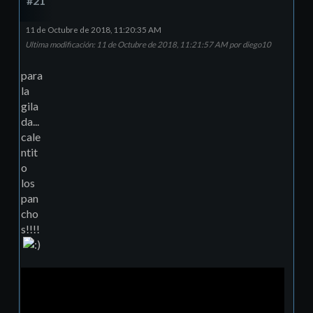
#21
11 de Octubre de 2018, 11:20:35 AM
Ultima modificación
: 11 de Octubre de 2018, 11:21:57 AM por diego10
para
la
gila
da...
cale
ntit
o
los
pan
cho
s!!!!