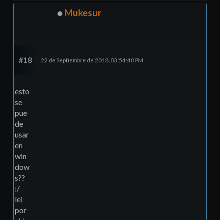
Mukesur
#18
22 de Septiembre de 2018, 03:54:40 PM
esto
se
pue
de
usar
en
win
dow
s??
:/
lei
por