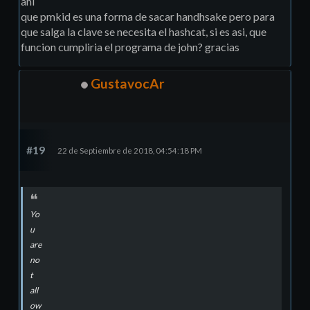
ahi
que pmkid es una forma de sacar handhsake pero para
que salga la clave se necesita el hashcat, si es asi, que
funcion cumpliria el programa de john? gracias
GustavocAr
#19
22 de Septiembre de 2018, 04:54:18 PM
Yo
u
are
no
t
all
ow