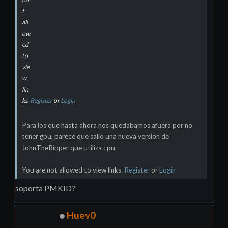
t
all
ow
ed
to
vie
w
lin
ks.
Register
or
Login
Para los que hasta ahora nos quedabamos afuera por no
tener gpu, parece que salio una nueva version de
JohnTheRipper que utiliza cpu
You are not allowed to view links.
Register
or
Login
soporta PMKID?
Huev0