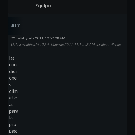
Equipo
#17
22 de Mayo de 2011, 10:52:08 AM
Ultima modificación
: 22 de Mayo de 2011, 11:14:48 AM por diego_dieguez
las
con
dici
one
s
clim
atic
as
para
la
pro
pag