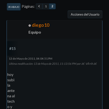
Páginas
1
2
IR ABAJO
Acciones del Usuario
diego10
Equipo
#15
13 de Mayo de 2011, 04:04:51 PM
Ultima modificación
: 13 de Mayo de 2011, 11:13:56 PM por â€ VÃ¤lh â€
hoy
subi
la
ante
na al
tech
o y