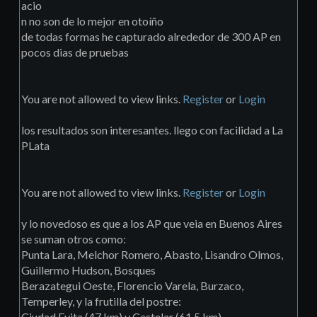
acio
n no son de lo mejor en otoíño
de todas formas he capturado alrededor de 300 AP en
pocos dias de pruebas
You are not allowed to view links.
Register
or
Login
los resultados son interesantes. llego con facilidad a La
PLata
You are not allowed to view links.
Register
or
Login
y lo novedoso es que a los AP que veia en Buenos Aires
se suman otros como:
Punta Lara, Melchor Romero, Abasto, Lisandro Olmos,
Guillermo Hudson, Bosques
Berazategui Oeste, Florencio Varela, Burzaco,
Temperley, y la frutilla del postre:
Ciudad Evita (47 km) y Castelar (61.5 km)