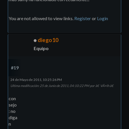
You are not allowed to view links.
Register
or
Login
diego10
Equipo
#19
24 de Mayo de 2011, 10:25:26 PM
Ultima modificación
: 25 de Junio de 2011, 04:10:22 PM por â€ VÃ¤lh â€
con
sejo
: no
diga
n