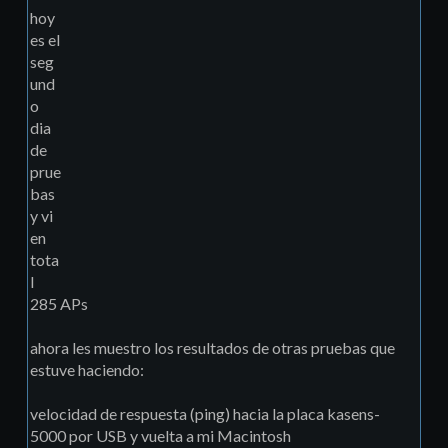
hoy
es el
seg
und
o
dia
de
prue
bas
y vi
en
tota
l
285 APs
ahora les muestro los resultados de otras pruebas que
estuve haciendo:
velocidad de respuesta (ping) hacia la placa kasens-
5000 por USB y vuelta a mi Macintosh