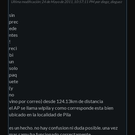
Ultima modificación
: 24 de Mayo de 2011, 10:57:11 PM por diego_dieguez
sin
prec
ede
ntes
!
reci
bi
un
solo
paq
uete
(y
no
vino por correo) desde 124.13km de distancia
el AP se llama wlpila y como corresponde esta bien
ubicado en la localidad de Pila
es un hecho. no hay confusion ni duda posible. una vez
mas samy ha funcionado correctamente...