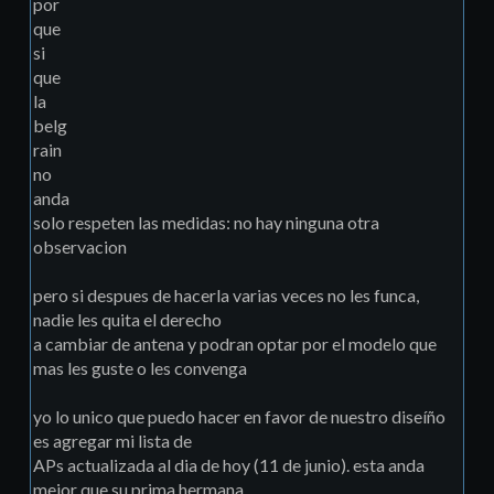
por
que
si
que
la
belg
rain
no
anda
solo respeten las medidas: no hay ninguna otra
observacion
pero si despues de hacerla varias veces no les funca,
nadie les quita el derecho
a cambiar de antena y podran optar por el modelo que
mas les guste o les convenga
yo lo unico que puedo hacer en favor de nuestro diseíño
es agregar mi lista de
APs actualizada al dia de hoy (11 de junio). esta anda
mejor que su prima hermana...