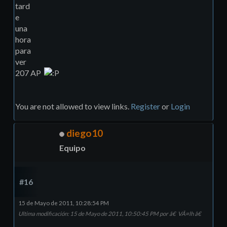
tard
e
una
hora
para
ver
207 AP
You are not allowed to view links.
Register
or
Login
diego10
Equipo
#16
15 de Mayo de 2011, 10:28:54 PM
Ultima modificación
: 15 de Mayo de 2011, 10:50:45 PM por â€ VÃ¤lh â€