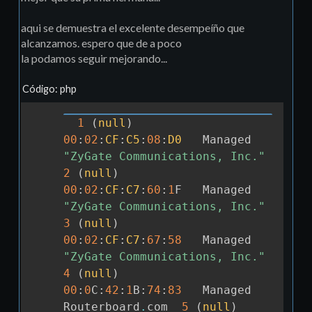
aqui se demuestra el excelente desempeíño que
alcanzamos. espero que de a poco
la podamos seguir mejorando...
Código: php
1
(
null
)
Copia
00
:
02
:
CF
:
C5
:
08
:
D0
	Managed   	
"ZyGate Communications, Inc."
2
(
null
)
00
:
02
:
CF
:
C7
:
60
:
1
F	Managed   	
"ZyGate Communications, Inc."
3
(
null
)
00
:
02
:
CF
:
C7
:
67
:
58
	Managed   	
"ZyGate Communications, Inc."
4
(
null
)
00
:
0
C
:
42
:
1
B
:
74
:
83
	Managed   	
Routerboard
.
com  
5
(
null
)