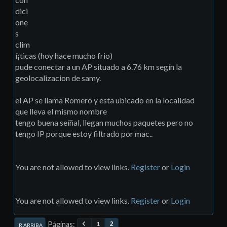
"Belkin International, Inc."
dici
14
(
null
)
one
00
:
23
:
CD
:
D7
:
F6
:
E6
	Managed   	
s
"TP-LINK TECHNOLOGIES CO., 
clim
LTD."
15
(
null
)
í¡ticas (hoy hace mucho frio)
00
:
25
:
F2
:
95
:
6
D
:
BE
	Managed   	
pude conectar a un AP situado a 6.76 km segín la
Motorola 
CHS
16
(
null
)
geolocalizacion de samy.
00
:
26
:
CE
:
0
F
:
42
:
63
	Managed   	
Kozumi 
USA
 Corp
.
17
(
null
)
el AP se llama Romero y esta ubicado en la localidad
00
:
E0
:
4
D
:
81
:
CD
:
C0
	Managed   	
que lleva el mismo nombre
"INTERNET INITIATIVE JAPAN, 
tengo buena seíñal, llegan muchos paquetes pero no
tengo IP porque estoy filtrado por mac..
INC"
18
(
null
)
02
:
19
:
E0
:
A0
:
04
:
44
	Managed   	
unknown         
19
(
null
)
You are not allowed to view links.
Register
or
Login
02
:
21
:
27
:
F2
:
84
:
52
	Managed   	
unknown         
20
(
null
)
08
:
10
:
73
:
0
E
:
DA
:
D8
	Managed   	
You are not allowed to view links.
Register
or
Login
unknown         
21
(
null
)
08
:
10
:
74
:
01
:
1
D
:
98
	Managed   	
Páginas
1
2
IR ARRIBA