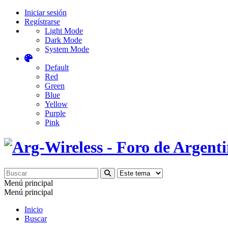
Iniciar sesión
Regístrarse
Light Mode
Dark Mode
System Mode
Default
Red
Green
Blue
Yellow
Purple
Pink
Menú principal
Menú principal
Inicio
Buscar