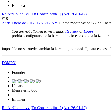
En línea
Re:AirUbuntu v4 [En Construcciín...] (Act. 26-01-12)
#18
27 de Enero de 2012, 12:23:17 AM
Ultima modificación
: 27 de Ene
You are not allowed to view links.
Register
or
Login
podrias configurar que la barra de inicio este abajo a la izq
imposible no se puede cambiar la barra de gnome-shell, para eso esta
D3M0N
Founder
Usuario
Mensajes: 3,066
En línea
Re:AirUbuntu v4 [En Construcciín...] (Act. 26-01-12)