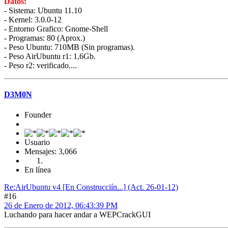
Datos:
- Sistema: Ubuntu 11.10
- Kernel: 3.0.0-12
- Entorno Grafico: Gnome-Shell
- Programas: 80 (Aprox.)
- Peso Ubuntu: 710MB (Sin programas).
- Peso AirUbuntu r1: 1,6Gb.
- Peso r2: verificado....
D3M0N
Founder
Usuario
Mensajes: 3,066
En línea
Re:AirUbuntu v4 [En Construcciín...] (Act. 26-01-12)
#16
26 de Enero de 2012, 06:43:39 PM
Luchando para hacer andar a WEPCrackGUI