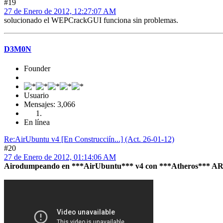
#19
27 de Enero de 2012, 12:27:07 AM
solucionado el WEPCrackGUI funciona sin problemas.
D3M0N
Founder
Usuario
Mensajes: 3,066
En línea
Re:AirUbuntu v4 [En Construcciín...] (Act. 26-01-12)
#20
27 de Enero de 2012, 01:14:06 AM
Airodumpeando en ***AirUbuntu*** v4 con ***Atheros*** A