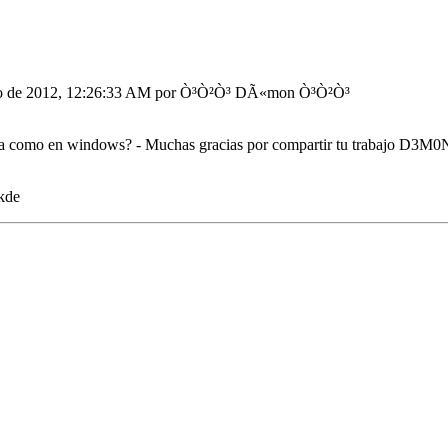
ro de 2012, 12:26:33 AM por Ò³Ò²Ò³ DÃ«mon Ò³Ò²Ò³
uierda como en windows? - Muchas gracias por compartir tu trabajo D3M
 kde