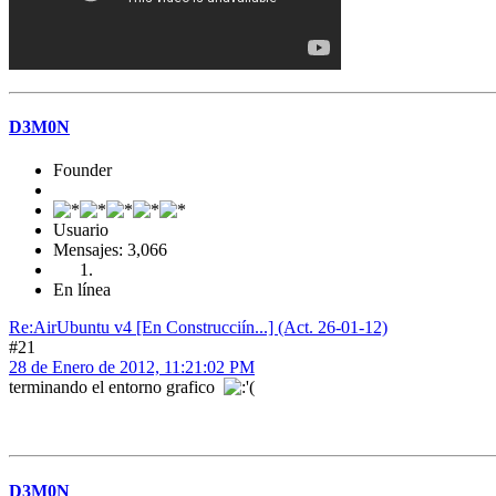
D3M0N
Founder
Usuario
Mensajes: 3,066
En línea
Re:AirUbuntu v4 [En Construcciín...] (Act. 26-01-12)
#21
28 de Enero de 2012, 11:21:02 PM
terminando el entorno grafico
D3M0N