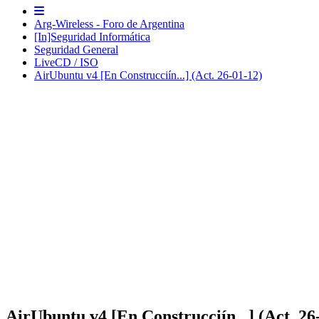
Arg-Wireless - Foro de Argentina
[In]Seguridad Informática
Seguridad General
LiveCD / ISO
AirUbuntu v4 [En Construcciín...] (Act. 26-01-12)
AirUbuntu v4 [En Construcciín...] (Act. 26