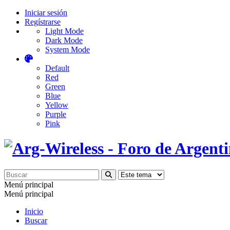
Iniciar sesión
Regístrarse
Light Mode
Dark Mode
System Mode
Default
Red
Green
Blue
Yellow
Purple
Pink
Menú principal
Menú principal
Inicio
Buscar