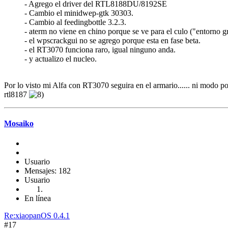
- Agrego el driver del RTL8188DU/8192SE
- Cambio el minidwep-gtk 30303.
- Cambio al feedingbottle 3.2.3.
- aterm no viene en chino porque se ve para el culo ("entorno gr
- el wpscrackgui no se agrego porque esta en fase beta.
- el RT3070 funciona raro, igual ninguno anda.
- y actualizo el nucleo.
Por lo visto mi Alfa con RT3070 seguira en el armario...... ni modo po
rtl8187
Mosaiko
Usuario
Mensajes: 182
Usuario
En línea
Re:xiaopanOS 0.4.1
#17