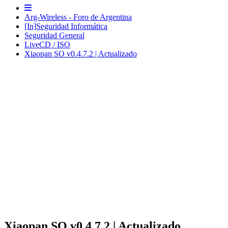
Arg-Wireless - Foro de Argentina
[In]Seguridad Informática
Seguridad General
LiveCD / ISO
Xiaopan SO v0.4.7.2 | Actualizado
Xiaopan SO v0.4.7.2 | Actualizado