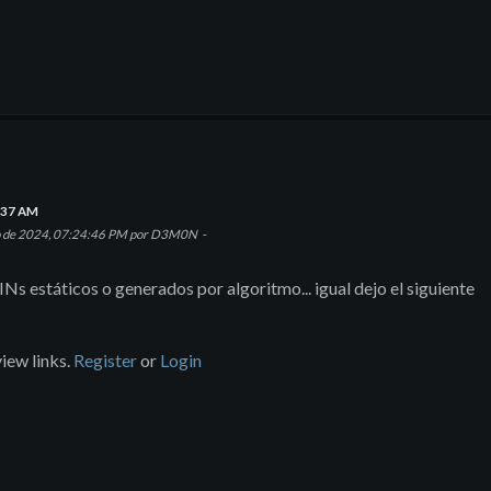
4:37 AM
lio de 2024, 07:24:46 PM por D3M0N
INs estáticos o generados por algoritmo... igual dejo el siguiente
iew links.
Register
or
Login