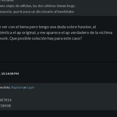
r estable.
ens viejas de wifislax, las dos ultimas tienen bugs.
mayoria, que le pasa un diccionario al handshake
e ver con el tema pero tengo una duda sobre funxion, al
éntica el ap original, y me aparece el ap verdadero de la víctima
ebook. Que posible solución hay para este caso?
, 10:14:08 PM
ew links.
Register
or
Login
0487814
8738908