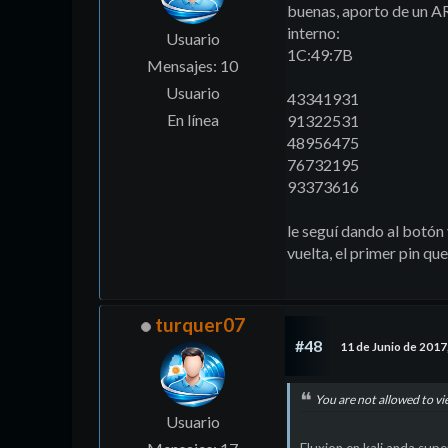
buenas, aporto de un AR
interno:
Usuario
1C:49:7B
Mensajes: 10
Usuario
43341931
En línea
91322531
48956475
76732195
93373616
le seguí dando al botón 
vuelta, el primer pin qu
turquer07
#48
11 de Junio de 2017
You are not allowed to vi
Usuario