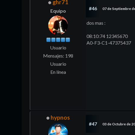
ghr71
#46
07 de Septiembre d
Equipo
dos mas :
08:10:74 12345670
A0-F3-C1-47375437
Usuario
Mensajes: 198
Usuario
En línea
hypnos
#47
03 de Octubre de 2