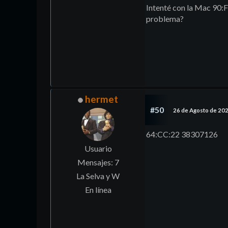
Intenté con la Mac 90:F
problema?
hermet
#50
26 de Agosto de 20
64:CC:22 38307126
Usuario
Mensajes: 7
La Selva y W
En línea