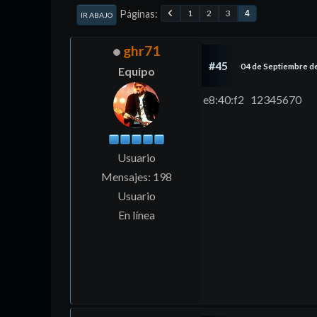
Páginas
1
2
3
4
IR ABAJO
ghr71
#45
04 de Septiembre d
Equipo
e8:40:f2 12345670
Usuario
Mensajes: 198
Usuario
En línea