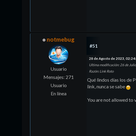
notmebug
#51
28 de Agosto de 2023, 02:2
Ultima modificación
: 26 de Ju
Usuario
Razón
: Link Roto
Mensajes: 271
Qué lindos días los de P
Usuario
link, nunca se sabe
En línea
You are not allowed to v