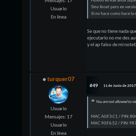
Mensajes: 17
Fluxion en kali anda supe
Sino linset pero en versio
Usuario
Si no hace como hace la 
En línea
Se que no tiene nada qu
ejecutarlo no me des aut
y el ap falso de mi not
turquer07
#49
11 de Junio de 2017
You are not allowed to vi
Usuario
Mensajes: 17
MAC A0:F3:C1 / PIN: 8
MAC 90:F6:52 / PIN: 9
Usuario
En línea