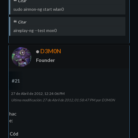
Citar
sudo airmon-ng start wlan0
Citar
aireplay-ng --test mon0
D3M0N
Founder
#21
27 de Abril de 2012, 12:24:06 PM
Ultima modificación
: 27 de Abril de 2012, 01:58:47 PM por D3M0N
hac
e:
Cód