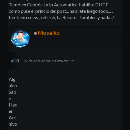
Tambien Cambie La Ip Automatica, habilite DHCP
como puse el princio del post... habilete luego todo... ,
tambien renew , refresh, La Recon.... Tambien y nada :/
Mosaiko
#18
26 de Abril de 2012, 05:56:52 PM
Alg
uien
Sab
e
Hac
er
Arc
hivo