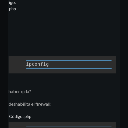
igo:
php
Copia
ipconfig
haber q da?
deshabilita el firewall:
Código: php