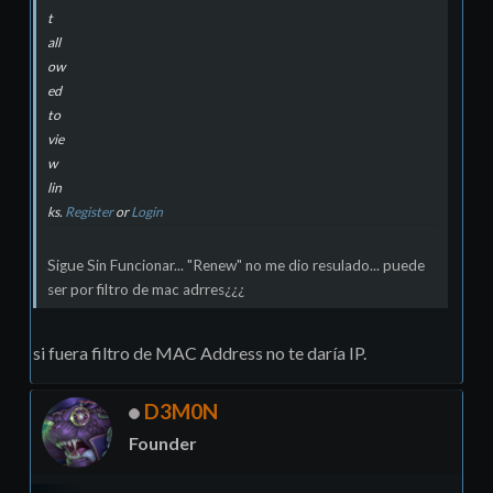
t
all
ow
ed
to
vie
w
lin
ks.
Register
or
Login
Sigue Sin Funcionar... "Renew" no me dio resulado... puede
ser por filtro de mac adrres¿¿¿
si fuera filtro de MAC Address no te daría IP.
D3M0N
Founder