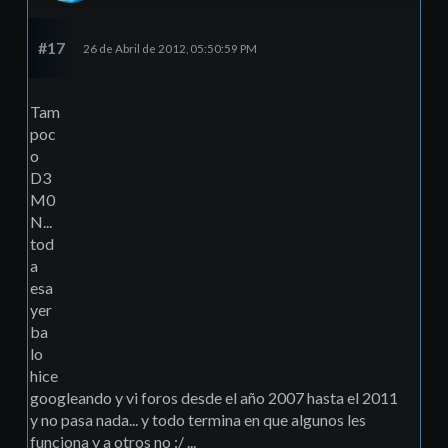
#17
26 de Abril de 2012, 05:50:59 PM
Tam
poc
o
D3
M0
N...
tod
a
esa
yer
ba
lo
hice
googleando y vi foros desde el año 2007 hasta el 2011
y no pasa nada... y todo termina en que algunos les
funciona y a otros no :/ ...