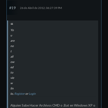
#19
26 de Abril de 2012, 06:27:39 PM
Yo
u
are
no
t
all
ow
ed
to
vie
w
lin
ks.
Register
or
Login
Alguien Sabe Hacer Archivos CMD o .Bat en Windows XP o