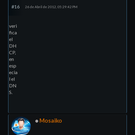
#16
26 de Abril de 2012, 05:29:42 PM
veri
fica
el
DH
CP,
en
esp
ecia
l el
DN
S.
Mosaiko