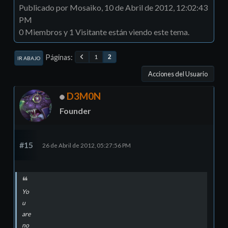
Publicado por Mosaiko, 10 de Abril de 2012, 12:02:43
PM
0 Miembros y 1 Visitante están viendo este tema.
Páginas
1
2
IR ABAJO
Acciones del Usuario
D3M0N
Founder
#15
26 de Abril de 2012, 05:27:56 PM
Yo
u
are
no