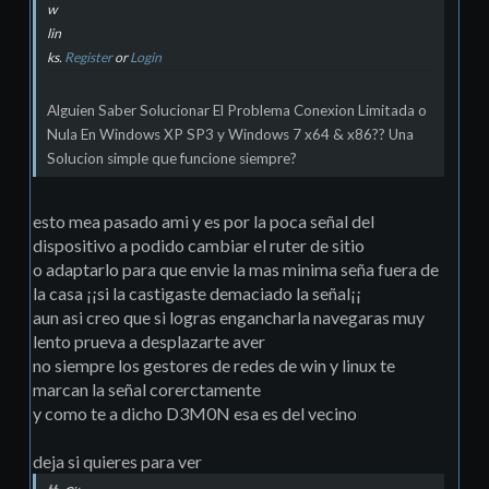
w
lin
ks.
Register
or
Login
Alguien Saber Solucionar El Problema Conexion Limitada o
Nula En Windows XP SP3 y Windows 7 x64 & x86?? Una
Solucion simple que funcione siempre?
esto mea pasado ami y es por la poca señal del
dispositivo a podido cambiar el ruter de sitio
o adaptarlo para que envie la mas minima seña fuera de
la casa ¡¡si la castigaste demaciado la señal¡¡
aun asi creo que si logras engancharla navegaras muy
lento prueva a desplazarte aver
no siempre los gestores de redes de win y linux te
marcan la señal corerctamente
y como te a dicho D3M0N esa es del vecino
deja si quieres para ver