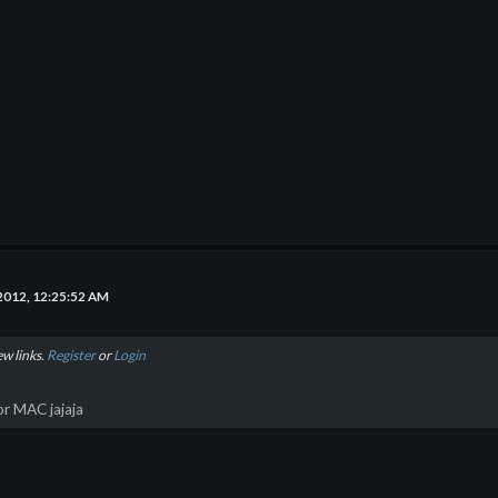
2012, 12:25:52 AM
ew links.
Register
or
Login
r MAC jajaja