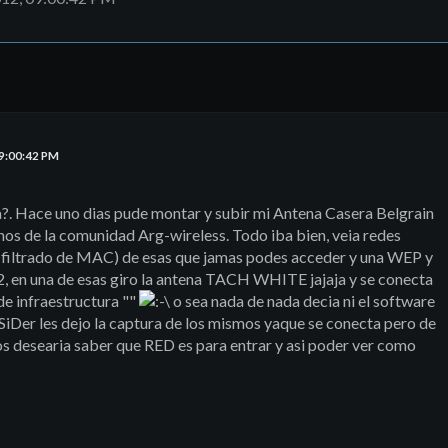
09:00:42 PM
?. Hace uno dias pude montar y subir mi Antena Casera Belgrain
os de la comunidad Arg-wireless. Todo iba bien, veia redes
r filtrado de MAC) de esas que jamas podes acceder y una WEP y
en una de esas giro la antena TACH WHITE jajaja y se conecta
e infraestructura ""
o sea nada de nada decia ni el software
nSSiDer les dejo la captura de los mismos yaque se conecta pero de
s desearia saber que RED es para entrar y asi poder ver como