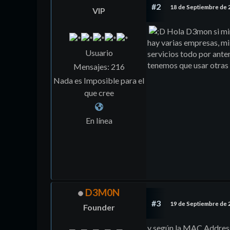
#2
18 de Septiembre de 
VIP
Hola D3mon si mira
hay varias empresas, mi
Usuario
servicios todo por anten
tenemos que usar otras
Mensajes: 216
Nada es Imposible para el
que cree
En línea
D3M0N
#3
19 de Septiembre de 
Founder
y según la MAC Address 