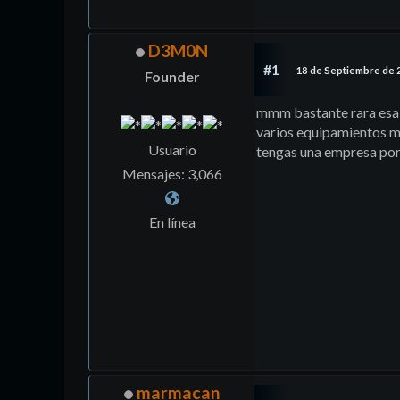
D3M0N
#1
18 de Septiembre de 
Founder
mmm bastante rara esa m
varios equipamientos mi
Usuario
tengas una empresa por a
Mensajes: 3,066
En línea
marmacan