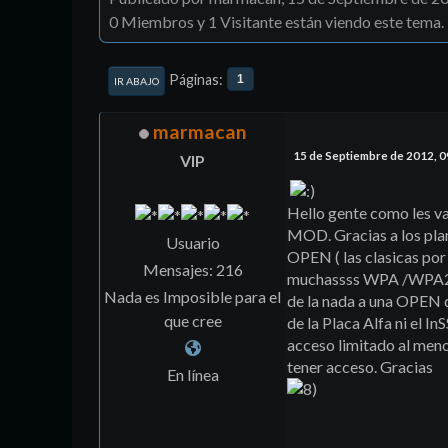
0 Miembros y 1 Visitante están viendo este tema.
Páginas
1
IR ABAJO
marmacan
15 de Septiembre de 2012, 
VIP
Hello gente como les va
MOD. Gracias a los plan
Usuario
OPEN ( las clasicas po
Mensajes: 216
muchassss WPA /WPA2, 
Nada es Imposible para el
de la nada a una OPEN d
que cree
de la Placa Alfa ni el I
acceso limitado al meno
tener acceso. Gracias
En línea