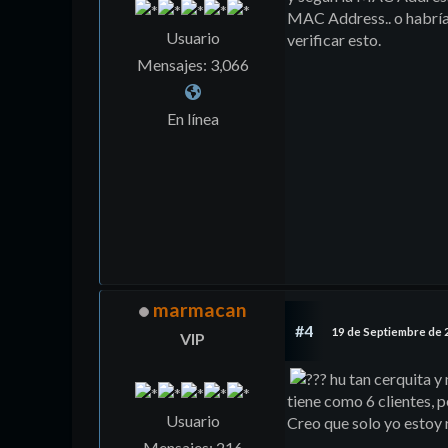
MAC Address.. o habría 
Usuario
verificar esto.
Mensajes: 3,066
En línea
marmacan
#4
19 de Septiembre de 
VIP
hu tan cerquita y 
tiene como 6 clientes, p
Usuario
Creo que solo yo estoy
Mensajes: 216