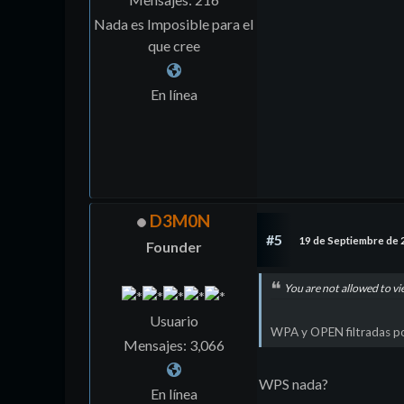
Nada es Imposible para el
que cree
En línea
D3M0N
#5
19 de Septiembre de 
Founder
You are not allowed to vi
Usuario
WPA y OPEN filtradas po
Mensajes: 3,066
WPS nada?
En línea