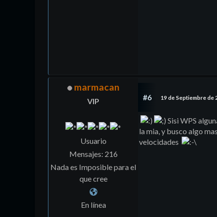
marmacan
#6
19 de Septiembre de 
VIP
Sisi WPS algun
la mia, y busco algo mas 
Usuario
velocidades
Mensajes: 216
Nada es Imposible para el
que cree
En línea