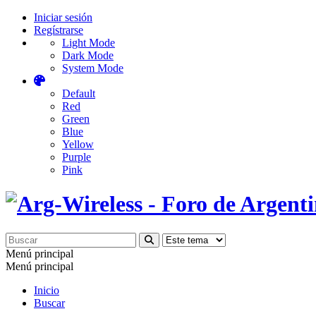
Iniciar sesión
Regístrarse
Light Mode
Dark Mode
System Mode
Default
Red
Green
Blue
Yellow
Purple
Pink
Menú principal
Menú principal
Inicio
Buscar