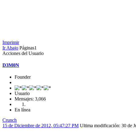
Imprimir
Ir Abajo
Páginas
1
Acciones del Usuario
D3M0N
Founder
Usuario
Mensajes: 3,066
En línea
Crunch
15 de Diciembre de 2012, 05:47:27 PM
Ultima modificación
: 30 de