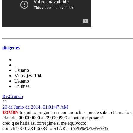
diogenes
Usuario
Mensajes: 104
Usuario
En línea
Re:Crunch
#1
29 de Junio de 2014, 01:01:47 AM
D3M0N
te quiero preguntar si con crunch se puede saber el tamaño qu
irian del 000000000 al 999999999 cuanto me pesara?
creo q se haria asi corregime si me equivoco:
crunch 9 9 0123456789 -o START -t %%%%%%%%%