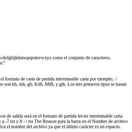
á abcdefghijklmnopqrstuvwxyz como el conjunto de caracteres.
bc"
l formato de carta de partida interminable carta por ejemplo:. /
o son kb, mb, gb, KiB, MiB, y gib. Los tres primeros tipos se basan
s de salida será en el formato de partida let-ter interminable carta
 a.-7.txt y 8 - \ txt The Reason para la barra en el Nombre de archivo
fica el nombre del archivo ya que el último carácter es un espacio.