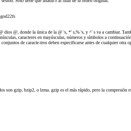
sesión. Sólo tiene que añadir-r al final de la orden original.
03god22fs
os @, donde la única de la @ 's, *' s,% 's, y ^' s va a cambiar. Tambi
minúsculas, caracteres en mayúsculas, números y símbolos a continuación
os conjuntos de caracte-tros deben especificarse antes de cualquier otr
os son gzip, bzip2, o lzma. gzip es el más rápido, pero la compresión 