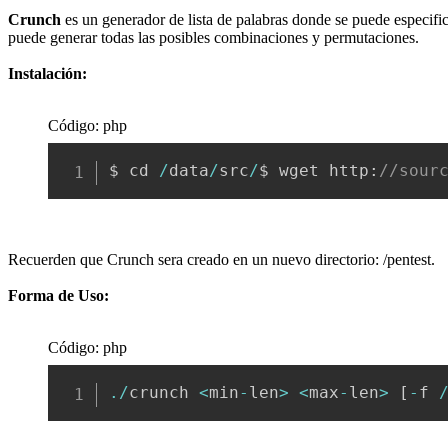
Crunch
es un generador de lista de palabras donde se puede especific
puede generar todas las posibles combinaciones y permutaciones.
Instalación:
Código: php
$ cd 
/
data
/
src
/
$ wget http
:
//sour
Recuerden que Crunch sera creado en un nuevo directorio: /pentest.
Forma de Uso:
Código: php
.
/
crunch 
<
min
-
len
>
<
max
-
len
>
[
-
f 