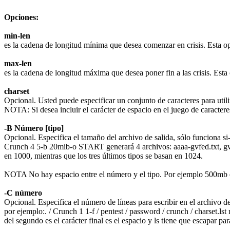
Opciones:
min-len
es la cadena de longitud mínima que desea comenzar en crisis. Esta op
max-len
es la cadena de longitud máxima que desea poner fin a las crisis. Esta
charset
Opcional. Usted puede especificar un conjunto de caracteres para util
NOTA: Si desea incluir el carácter de espacio en el juego de caractere
-B Número [tipo]
Opcional. Especifica el tamaño del archivo de salida, sólo funciona si
Crunch 4 5-b 20mib-o START generará 4 archivos: aaaa-gvfed.txt, gvf
en 1000, mientras que los tres últimos tipos se basan en 1024.
NOTA No hay espacio entre el número y el tipo. Por ejemplo 500mb e
-C número
Opcional. Especifica el número de líneas para escribir en el archivo de
por ejemplo:. / Crunch 1 1-f / pentest / password / crunch / charset.l
del segundo es el carácter final es el espacio y ls tiene que escapar p