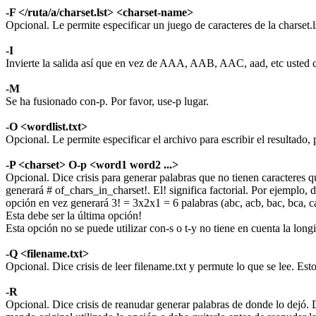
-F </ruta/a/charset.lst> <charset-name>
Opcional. Le permite especificar un juego de caracteres de la charset.l
-I
Invierte la salida así que en vez de AAA, AAB, AAC, aad, etc usted 
-M
Se ha fusionado con-p. Por favor, use-p lugar.
-O <wordlist.txt>
Opcional. Le permite especificar el archivo para escribir el resultado, 
-P <charset> O-p <word1 word2 ...>
Opcional. Dice crisis para generar palabras que no tienen caracteres q
generará # of_chars_in_charset!. El! significa factorial. Por ejemplo,
opción en vez generará 3! = 3x2x1 = 6 palabras (abc, acb, bac, bca, c
Esta debe ser la última opción!
Esta opción no se puede utilizar con-s o t-y no tiene en cuenta la lo
-Q <filename.txt>
Opcional. Dice crisis de leer filename.txt y permute lo que se lee. Est
-R
Opcional. Dice crisis de reanudar generar palabras de donde lo dejó. 