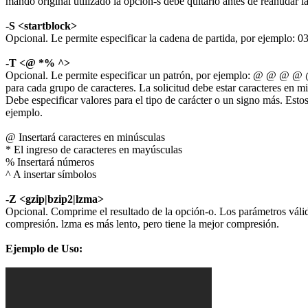
mando original utilizado la opción-s debe quitarlo antes de reanudar la 
-S <startblock>
Opcional. Le permite especificar la cadena de partida, por ejemplo: 
-T <@ *% ^>
Opcional. Le permite especificar un patrón, por ejemplo: @ @ @ @ @ di
para cada grupo de caracteres. La solicitud debe estar caracteres en 
Debe especificar valores para el tipo de carácter o un signo más. Est
ejemplo.
@ Insertará caracteres en minúsculas
* El ingreso de caracteres en mayúsculas
% Insertará números
^ A insertar símbolos
-Z <gzip|bzip2|lzma>
Opcional. Comprime el resultado de la opción-o. Los parámetros válid
compresión. lzma es más lento, pero tiene la mejor compresión.
Ejemplo de Uso: