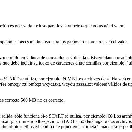
ción es necesaria incluso para los parámetros que no usará el valor.
 opción es necesaria incluso para los parámetros que no usará el valor.
izar crujido en la línea de comandos o si deja la crisis en blanco usar
s que debe incluir su juego de caracteres entre comillas por ejemplo, "a
-o START se utiliza, por ejemplo: 60MB Los archivos de salida será en e
ee ombqy.txt, ombqz wcydt.txt, wcydu-zzzzz.txt valores válidos de tip
s correcta 500 MB no es correcto.
 salida, sólo funciona si-o START se utiliza, por ejemplo: 60 Los archivo
st mixal-pha-numeric-all-espacio-o START-c 60 dará lugar a dos archivos:
ara imprimirlo. Sí usted tendrá que poner en la carpeta \ cuando se especi