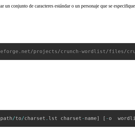
ar un conjunto de caracteres estándar o un personaje que se especifique
ceforge.net/projects/crunch-wordlist/files/cr
/
path
/
to
/
charset
.
lst charset
-
name
]
[
-
o  wordl