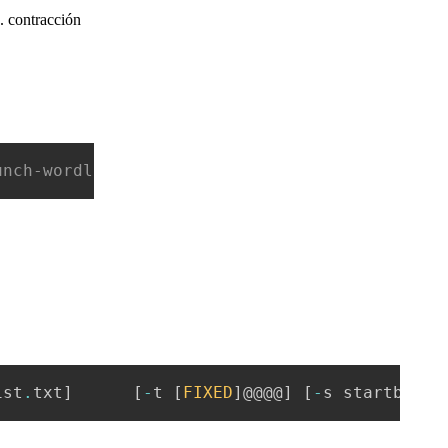
. contracción
Copia
unch-wordlist/crunch-3.4.tgz$ tar xzvf crunch
Copia
ist
.
txt
]
[
-
t 
[
FIXED
]
@@@@
]
[
-
s startblock