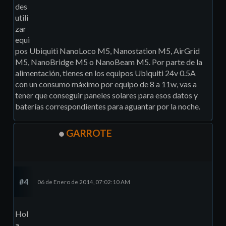
des
utili
zar
equi
pos Ubiquiti NanoLoco M5, Nanostation M5, AirGrid
M5, NanoBridge M5 o NanoBeam M5. Por parte de la
alimentación, tienes en los equipos Ubiquiti 24v 0.5A
con un consumo máximo por equipo de 8 a 11w, vas a
tener que conseguir paneles solares para esos datos y
baterías correspondientes para aguantar por la noche.
GARROTE
#4
06 de Enero de 2014, 07:02:10 AM
Hol
a