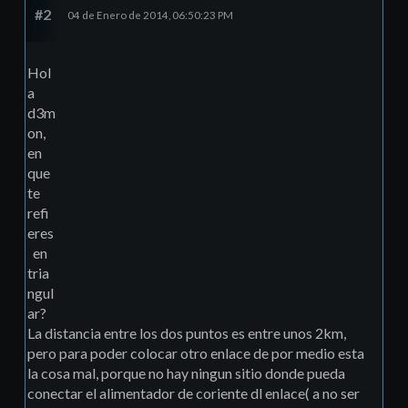
#2
04 de Enero de 2014, 06:50:23 PM
Hol
a
d3m
on,
en
que
te
refi
eres
en
tria
ngul
ar?
La distancia entre los dos puntos es entre unos 2km,
pero para poder colocar otro enlace de por medio esta
la cosa mal, porque no hay ningun sitio donde pueda
conectar el alimentador de coriente dl enlace( a no ser