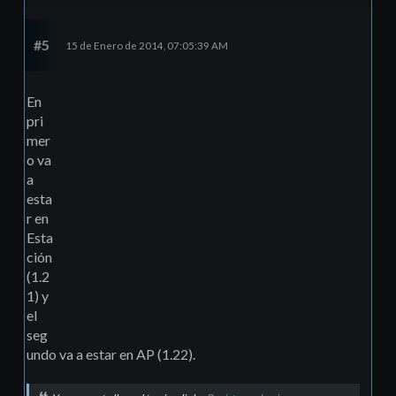
#5
15 de Enero de 2014, 07:05:39 AM
En
pri
mer
o va
a
esta
r en
Esta
ción
(1.2
1) y
el
seg
undo va a estar en AP (1.22).