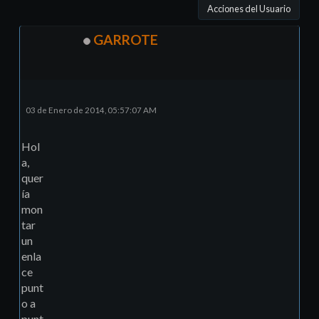
Acciones del Usuario
GARROTE
03 de Enero de 2014, 05:57:07 AM
Hol
a,
quer
ía
mon
tar
un
enla
ce
punt
o a
punt