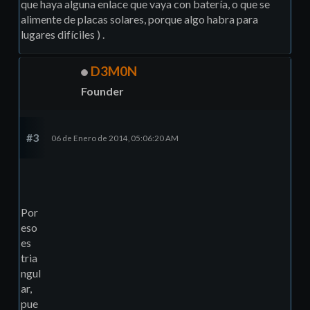
que haya alguna enlace que vaya con batería, o que se
alimente de placas solares, porque algo habra para
lugares difíciles ) .
D3M0N
Founder
#3
06 de Enero de 2014, 05:06:20 AM
Por
eso
es
tria
ngul
ar,
pue