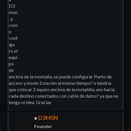
D3
mon
, y
com
o
conf
igu
ro el
equi
po
de
encima de la montaña, se puede configurar Punto de
acceso y modo Estación al mismo tiempo? o tendría
que colocar 2 equios encima de la motañita, uno hacia
cada destino conectados con cable de datos? ya que no
tengo ni idea. Gracias
D3M0N
Founder