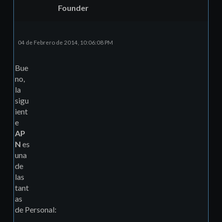
Founder
04 de Febrero de 2014, 10:06:08 PM
Bue
no,
la
sigu
ient
e
AP
N
es
una
de
las
tant
as
de Personal: