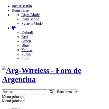
Iniciar sesión
Regístrarse
Light Mode
Dark Mode
System Mode
Default
Red
Green
Blue
Yellow
Purple
Pink
Menú principal
Menú principal