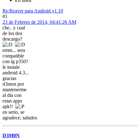
En línea
Re:Reaver para Android v1.10
#1
23 de Febrero de 2014, 04:41:26 AM
che.. y cual
de los dos
descargo?
emm... sera
compatible
con lg p350?
le instale
android 4.3...
gracias
d3mon por
mantenerme
al dia con
estas apps
apk!!
en serio, se
agradece, saludos
D3M0N