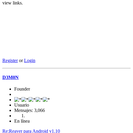
view links.
Register
or
Login
D3M0N
Founder
Usuario
Mensajes: 3,066
En línea
Re:Reaver para Android v1.10