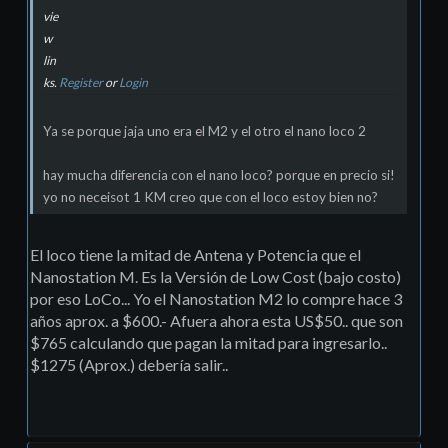
vie
w
lin
ks.
Register
or
Login
Ya se porque jaja uno era el M2 y el otro el nano loco 2
hay mucha diferencia con el nano loco? porque en precio si!
yo no neceisot 1 KM creo que con el loco estoy bien no?
El loco tiene la mitad de Antena y Potencia que el
Nanostation M. Es la Versión de Low Cost (bajo costo)
por eso LoCo... Yo el Nanostation M2 lo compre hace 3
años aprox. a $600.- Afuera ahora esta US$50.. que son
$765 calculando que pagan la mitad para ingresarlo..
$1275 (Aprox.) debería salir..