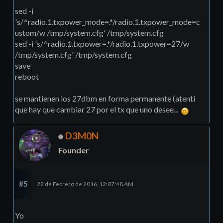
sed -i
's/^radio.1.txpower_mode=.*/radio.1.txpower_mode=c
ustom/w /tmp/system.cfg' /tmp/system.cfg
sed -i 's/^radio.1.txpower=.*/radio.1.txpower=27/w
/tmp/system.cfg' /tmp/system.cfg
save
reboot
se mantienen los 27dbm en forma permanente (atenti
que hay que cambiar 27 por el tx que uno desee...
D3M0N
Founder
#5
22 de Febrero de 2016, 12:07:48 AM
Yo