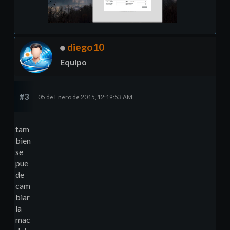
diego10
Equipo
#3
05 de Enero de 2015, 12:19:53 AM
tam
bien
se
pue
de
cam
biar
la
mac