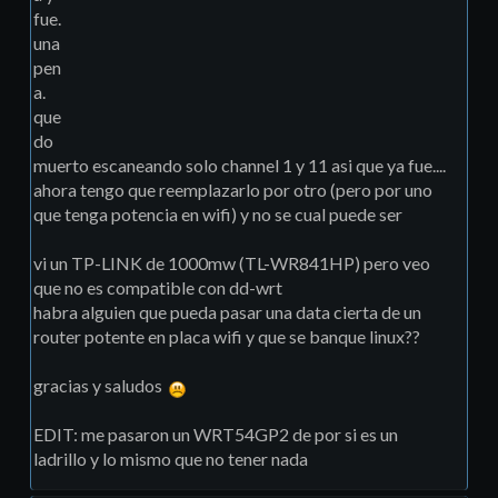
fue.
una
pen
a.
que
do
muerto escaneando solo channel 1 y 11 asi que ya fue....
ahora tengo que reemplazarlo por otro (pero por uno
que tenga potencia en wifi) y no se cual puede ser
vi un TP-LINK de 1000mw (TL-WR841HP) pero veo
que no es compatible con dd-wrt
habra alguien que pueda pasar una data cierta de un
router potente en placa wifi y que se banque linux??
gracias y saludos
EDIT: me pasaron un WRT54GP2 de por si es un
ladrillo y lo mismo que no tener nada