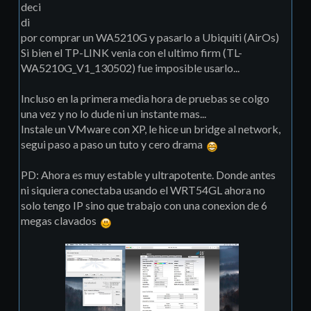
deci
di
por comprar un WA5210G y pasarlo a Ubiquiti (AirOs)
Si bien el TP-LINK venia con el ultimo firm (TL-
WA5210G_V1_130502) fue imposible usarlo...
Incluso en la primera media hora de pruebas se colgo
una vez y no lo dude ni un instante mas...
Instale un VMware con XP, le hice un bridge al network,
segui paso a paso un tuto y cero drama
PD: Ahora es muy estable y ultrapotente. Donde antes
ni siquiera conectaba usando el WRT54GL ahora no
solo tengo IP sino que trabajo con una conexion de 6
megas clavados