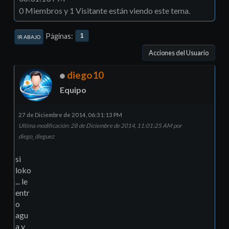
0 Miembros y 1 Visitante están viendo este tema.
Páginas
1
IR ABAJO
Acciones del Usuario
diego10
Equipo
27 de Diciembre de 2014, 06:31:13 PM
Ultima modificación
: 28 de Diciembre de 2014, 11:01:25 AM por
diego_dieguez
si
loko
... le
entr
o
agu
a y