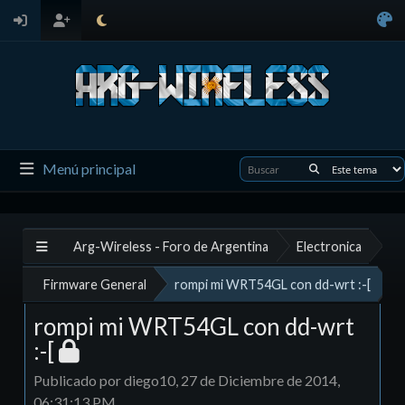
Menú principal
Arg-Wireless - Foro de Argentina
Electronica
Firmware General
rompi mi WRT54GL con dd-wrt :-[
rompi mi WRT54GL con dd-wrt
:-[
Publicado por diego10, 27 de Diciembre de 2014,
06:31:13 PM