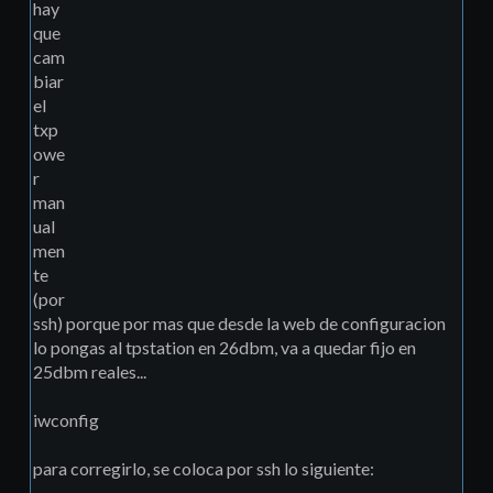
hay
que
cam
biar
el
txp
owe
r
man
ual
men
te
(por
ssh) porque por mas que desde la web de configuracion
lo pongas al tpstation en 26dbm, va a quedar fijo en
25dbm reales...
iwconfig
para corregirlo, se coloca por ssh lo siguiente: