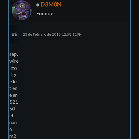
D3M0N
Founder
#8
23 de Febrero de 2016, 12:58:11 PM
sep,
wire
less
tigr
e lo
tien
e en
$21
50
el
nan
o
m2