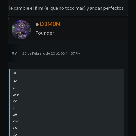
le cambie el firm (el que no toco mas) y andan perfectos
D3M0N
Founder
#7
22 de Febrero de 2016, 08:44:37 PM
Yo
u
are
no
t
all
ow
ed
to