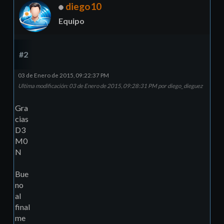
diego10
Equipo
#2
03 de Enero de 2015, 09:22:37 PM
Ultima modificación
: 03 de Enero de 2015, 09:28:31 PM por diego_dieguez
Gra
cias
D3
M0
N
Bue
no
al
final
me