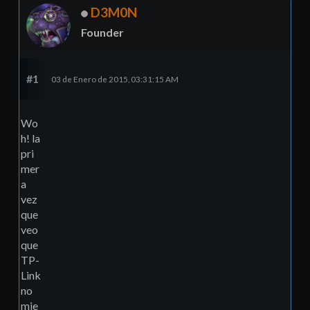
D3M0N
Founder
#1
03 de Enero de 2015, 03:31:15 AM
Wo
h! la
pri
mer
a
vez
que
veo
que
TP-
Link
no
mie