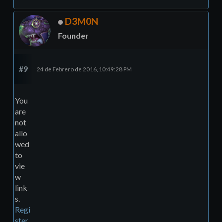
D3M0N
Founder
#9
24 de Febrero de 2016, 10:49:28 PM
You
are
not
allo
wed
to
vie
w
link
s.
Regi
ster