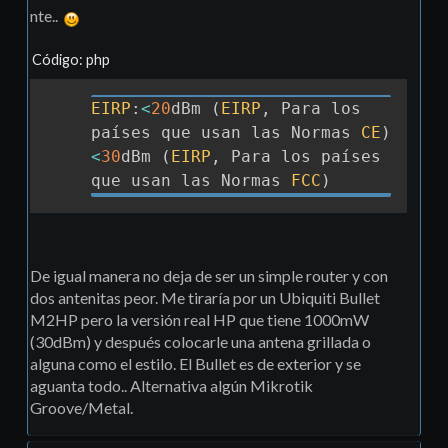
nte..
Código: php
EIRP
:
<
20
dBm 
(
EIRP
,
 Para los 
Copia
países que usan las Normas 
CE
)
<
30
dBm 
(
EIRP
,
 Para los países 
que usan las Normas 
FCC
)
De igual manera no deja de ser un simple router y con
dos antenitas peor. Me tiraría por un Ubiquiti Bullet
M2HP pero la versión real HP que tiene 1000mW
(30dBm) y después colocarle una antena grillada o
alguna como el estilo. El Bullet es de exterior y se
aguanta todo.. Alternativa algún Mikrotik
Groove/Metal.