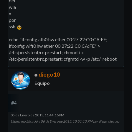
del
wla
n
por
ssh
echo "ifconfig ath0 hw ether 00:27:22:C0:CA:FE;
ifconfig wifi0 hw ether 00:27:22:C0:CA:FE" >
/etc/persistent/rc.prestart; chmod +x
/etc/persistent/rc.prestart; cfgmtd -w -p /etc/; reboot
diego10
Equipo
#4
05 de Enero de 2015, 11:44:16 PM
Ultima modificación
: 06 de Enero de 2015, 10:51:13 PM por diego_dieguez