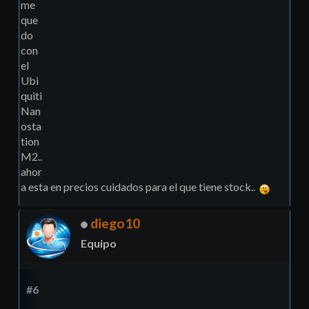
me
que
do
con
el
Ubi
quiti
Nan
osta
tion
M2..
ahor
a esta en precios cuidados para el que tiene stock..
diego10
Equipo
#6