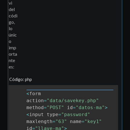
vi
del
códi
go,
lo
únic
o
imp
orta
nte
es:
Código: php
<
form 
Copia
action
=
"data/savekey.php"
method
=
"POST"
 id
=
"datos-ma"
>
<
input type
=
"password"
maxlength
=
"63"
 name
=
"key1"
id
=
"llave-ma"
>