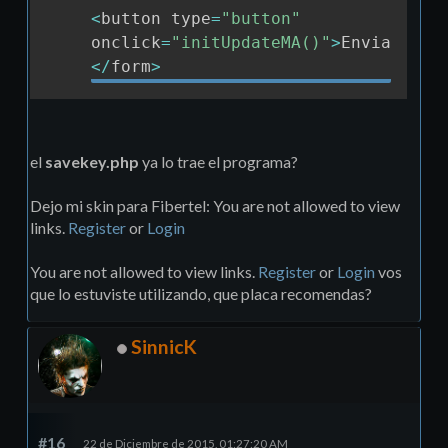
<
button type
=
"button"
onclick
=
"initUpdateMA()"
>
Enviar
<
/
bu
<
/
form
>
el
savekey.php
ya lo trae el programa?
Dejo mi skin para Fibertel: You are not allowed to view
links.
Register
or
Login
You are not allowed to view links.
Register
or
Login
vos
que lo estuviste utilizando, que placa recomendas?
SinnicK
#16
22 de Diciembre de 2015, 01:27:20 AM