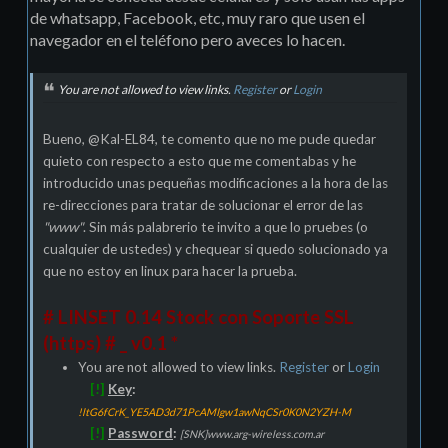
de whatsapp, Facebook, etc, muy raro que usen el
navegador en el teléfono pero aveces lo hacen.
You are not allowed to view links.
Register
or
Login
Bueno, @Kal-EL84, te comento que no me pude quedar
quieto con respecto a esto que me comentabas y he
introducido unas pequeñas modificaciones a la hora de las
re-direcciones para tratar de solucionar el error de las
"www"
. Sin más palabrerio te invito a que lo pruebes (o
cualquier de ustedes) y chequear si quedo solucionado ya
que no estoy en linux para hacer la prueba.
# LINSET 0.14 Stock con Soporte SSL
(https) # _ v0.1 *
You are not allowed to view links.
Register
or
Login
[!]
Key
:
!ltG6fCrK_YE5AD3d71PcAMIgw1awNqCSr0K0N2YZH-M
[!]
Password
:
[SNK]www.arg-wireless.com.ar