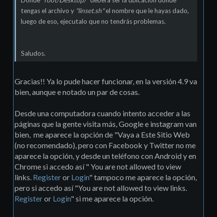
Donde
"root/Desktop/"
debera ser la ubicación donde
tengas el archivo y
"linset.sh"
el nombre que le hayas dado,
luego de eso, ejecutalo que no tendrás problemas.
Saludos.
Gracias!! Ya lo pude hacer funcionar, en la versión 4.9 va
bien, aunque e notado un par de cosas.
Desde una computadora cuando intento acceder a las
páginas que la gente visita más, Google e instagram van
bien, me aparece la opción de "Vaya a Este Sitio Web
(no recomendado), pero con Facebook y Twitter no me
aparece la opción, y desde un teléfono con Android y en
Chrome si accedo así " You are not allowed to view
links.
Register
or
Login
" tampoco me aparece la opción,
pero si accedo así "You are not allowed to view links.
Register
or
Login
" si me aparece la opción.