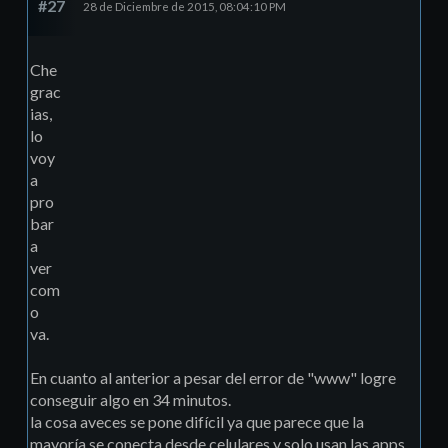
#27
28 de Diciembre de 2015, 08:04:10 PM
Che
grac
ias,
lo
voy
a
pro
bar
a
ver
com
o
va.
En cuanto al anterior a pesar del error de "www" logre
conseguir algo en 34 minutos.
la cosa aveces se pone difícil ya que parece que la
mayoría se conecta desde celulares y solo usan las apps