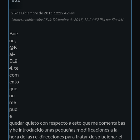
28 de Diciembre de 2015, 12:22:42 PM
Ultima modificación
: 28 de Diciembre de 2015, 12:24:52 PM por SinnicK
Bue
no,
@K
al-
EL8
4, te
com
ento
que
no
me
pud
e
quedar quieto con respecto a esto que me comentabas
y he introducido unas pequeñas modificaciones a la
hora de las re-direcciones para tratar de solucionar el