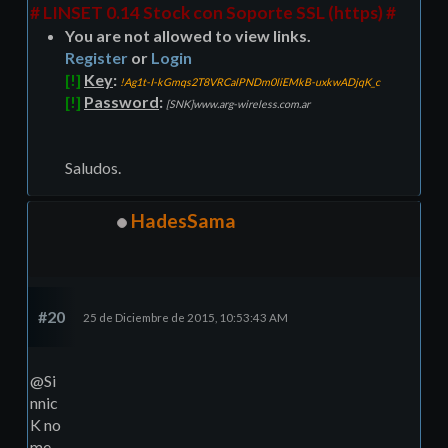
# LINSET 0.14 Stock con Soporte SSL (https) #
You are not allowed to view links.
Register
or
Login
[!]
Key
:
!Ag1t-I-kGmqs2T8VRCalPNDm0liEMkB-uxkwADjqK_c
[!]
Password
:
[SNK]www.arg-wireless.com.ar
Saludos.
HadesSama
#20
25 de Diciembre de 2015, 10:53:43 AM
@Si
nnic
K no
me