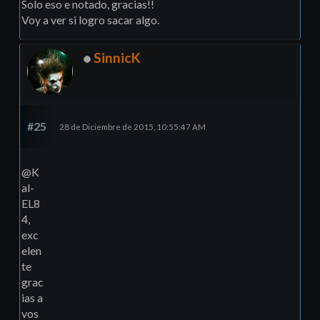
Solo eso e notado, gracias!!
Voy a ver si logro sacar algo.
SinnicK
#25
28 de Diciembre de 2015, 10:55:47 AM
@K
al-
EL8
4,
exc
elen
te
grac
ias a
vos