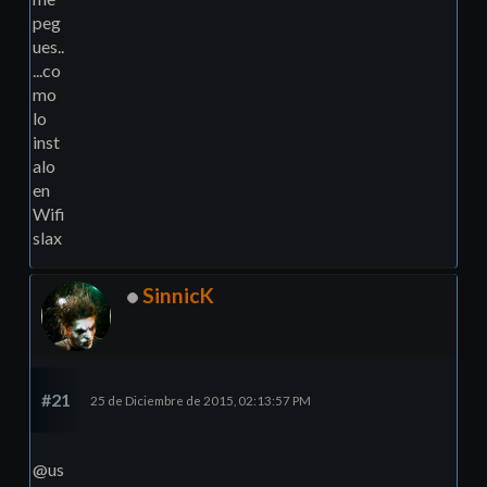
peg
ues..
...co
mo
lo
inst
alo
en
Wifi
slax
SinnicK
#21
25 de Diciembre de 2015, 02:13:57 PM
@us