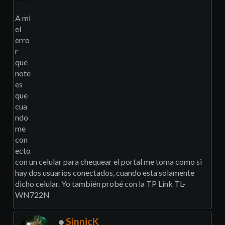
A mi
el
erro
r
que
note
es
que
cua
ndo
me
con
ecto
con un celular para chequear el portal me toma como si
hay dos usuarios conectados, cuando esta solamente
dicho celular. Yo también probé con la TP Link TL-
WN722N
SinnicK