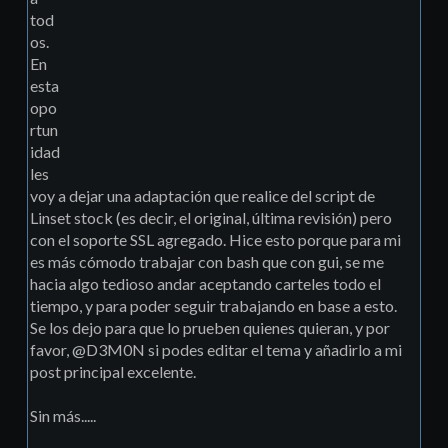
tod
os.
En
esta
opo
rtun
idad
les
voy a dejar una adaptación que realice del script de
Linset stock (es decir, el original, última revisión) pero
con el soporte SSL agregado. Hice esto porque para mi
es más cómodo trabajar con bash que con gui, se me
hacia algo tedioso andar aceptando carteles todo el
tiempo, y para poder seguir trabajando en base a esto.
Se los dejo para que lo prueben quienes quieran, y por
favor, @D3M0N si podes editar el tema y añadirlo a mi
post principal excelente.
Sin más.....