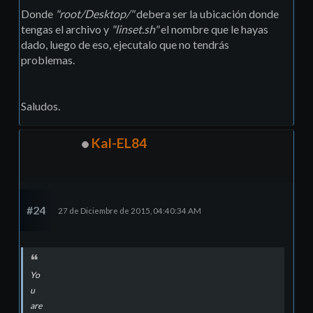
Donde
"root/Desktop/"
debera ser la ubicación donde
tengas el archivo y
"linset.sh"
el nombre que le hayas
dado, luego de eso, ejecutalo que no tendrás
problemas.
Saludos.
Kal-EL84
#24
27 de Diciembre de 2015, 04:40:34 AM
Yo
u
are