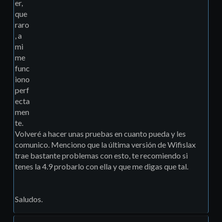
er,
que
raro
, a
mi
me
func
iono
perf
ecta
men
te.
Volveré a hacer unas pruebas en cuanto pueda y les
comunico. Menciono que la última versión de Wifislax
trae bastante problemas con esto, te recomiendo si
tenes la 4.9 probarlo con ella y que me digas que tal.
Saludos.