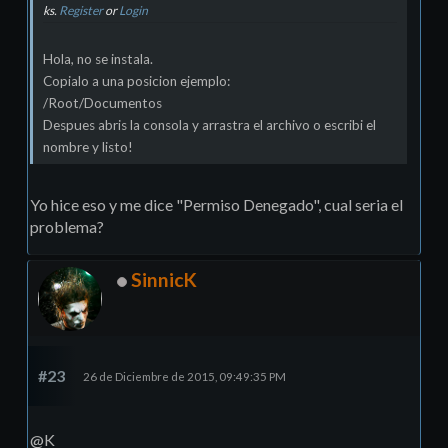
ks.
Register
or
Login
Hola, no se instala.
Copialo a una posicion ejemplo:
/Root/Documentos
Despues abris la consola y arrastra el archivo o escribi el
nombre y listo!
Yo hice eso y me dice "Permiso Denegado", cual seria el
problema?
SinnicK
#23
26 de Diciembre de 2015, 09:49:35 PM
@K