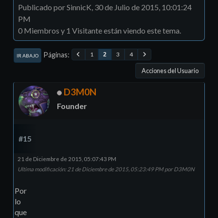
Publicado por SinnicK, 30 de Julio de 2015, 10:01:24
PM
0 Miembros y 1 Visitante están viendo este tema.
Páginas
1
3
4
2
IR ABAJO
Acciones del Usuario
D3M0N
Founder
#15
21 de Diciembre de 2015, 05:07:43 PM
Ultima modificación
: 21 de Diciembre de 2015, 05:23:49 PM por D3M0N
Por
lo
que