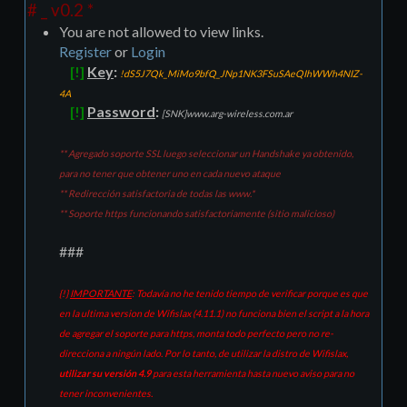
# _ v0.2 *
You are not allowed to view links.
Register
or
Login
[!]
Key
:
!dS5J7Qk_MiMo9bfQ_JNp1NK3FSuSAeQIhWWh4NIZ-
4A
[!]
Password
:
[SNK]www.arg-wireless.com.ar
** Agregado soporte SSL luego seleccionar un Handshake ya obtenido,
para no tener que obtener uno en cada nuevo ataque
** Redirección satisfactoria de todas las www.*
** Soporte https funcionando satisfactoriamente (sitio malicioso)
###
{!}
IMPORTANTE
: Todavía no he tenido tiempo de verificar porque es que
en la ultima version de Wifislax (4.11.1) no funciona bien el script a la hora
de agregar el soporte para https, monta todo perfecto pero no re-
direcciona a ningún lado. Por lo tanto, de utilizar la distro de Wifislax,
utilizar su versión 4.9
para esta herramienta hasta nuevo aviso para no
tener inconvenientes.