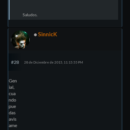
Saludos.
SinnicK
#28
28 de Diciembre de 2015, 11:15:55 PM
Gen
ial,
cua
ndo
pue
das
avis
ame