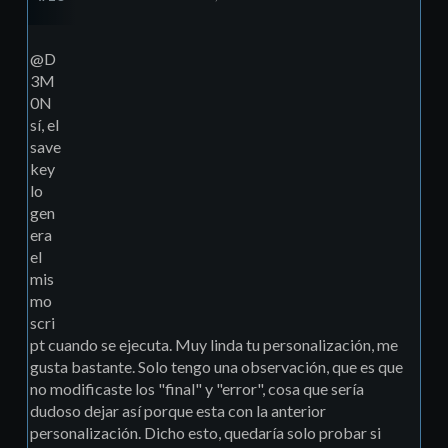
@D
3M
0N
sí, el
save
key
lo
gen
era
el
mis
mo
scri
pt cuando se ejecuta. Muy linda tu personalización, me
gusta bastante. Solo tengo una observación, que es que
no modificaste los "final" y "error", cosa que sería
dudoso dejar así porque esta con la anterior
personalización. Dicho esto, quedaría solo probar si