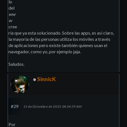
lo
del
ww
w
cree
ría que ya esta solucionado. Sobre las apps, es así claro,
la mayoría de las personas utiliza los móviles a través
de aplicaciones pero existe también quienes usan el
navegador, como yo, por ejemplo jaja.
Saludos.
SinnicK
#29
31 de Diciembre de 2015, 04:24:59 AM
Por