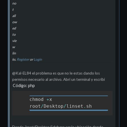
no
t
all
ow
ed
to
vie
w
lin
ks.
Register
or
Login
@Kal-EL84 el problema es que no le estas dando los
permisos necesario al archivo. Abri un terminal y escribi
Código: php
chmod 
+
x 
Copia
root
/
Desktop
/
linset
.
sh