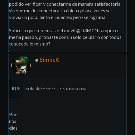
podido verificar y conectarme de manera satisfactoria
sin que me desconectara, lo único quizá a veces se
volvía un poco lento el puenteo pero se lograba.
Sobre lo que comentas del móvil @D3M0N tampoco
me ha pasado, probaste con un solo celular o con todos
te sucede lo mismo?
SinnicK
#19
24 de Diciembre de 2015, 01:38:41 PM
Bue
nos
días
a