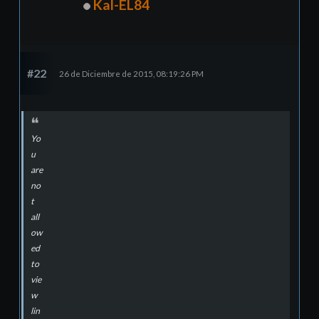
Kal-EL84
#22
26 de Diciembre de 2015, 08:19:26 PM
Yo
u
are
no
t
all
ow
ed
to
vie
w
lin