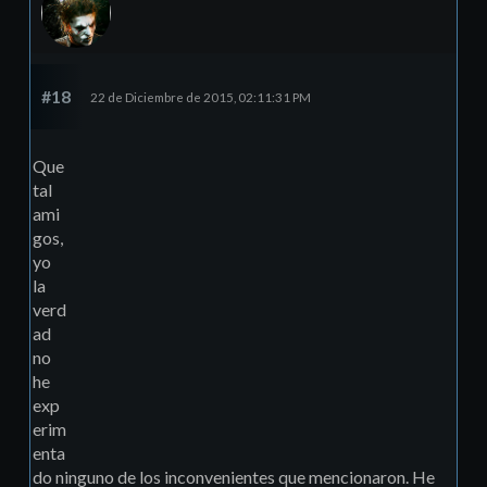
#18
22 de Diciembre de 2015, 02:11:31 PM
Que
tal
ami
gos,
yo
la
verd
ad
no
he
exp
erim
enta
do ninguno de los inconvenientes que mencionaron. He