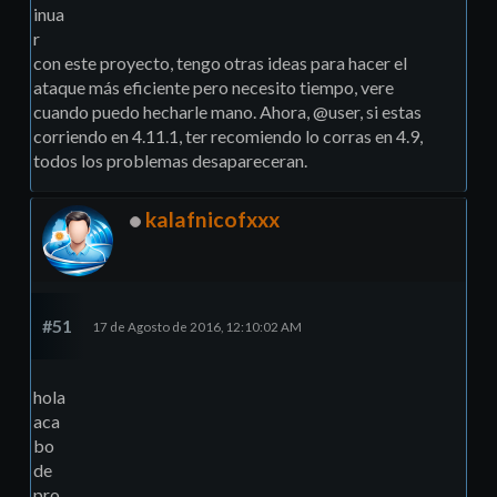
inua
r
con este proyecto, tengo otras ideas para hacer el
ataque más eficiente pero necesito tiempo, vere
cuando puedo hecharle mano. Ahora, @user, si estas
corriendo en 4.11.1, ter recomiendo lo corras en 4.9,
todos los problemas desapareceran.
kalafnicofxxx
#51
17 de Agosto de 2016, 12:10:02 AM
hola
aca
bo
de
pro