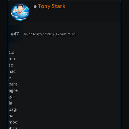
Tony Stark
#47
06 de Mayo de 2016, 06:43:19 PM
Co
mo
se
hac
e
para
agre
gar
la
pagi
na
mod
ifica