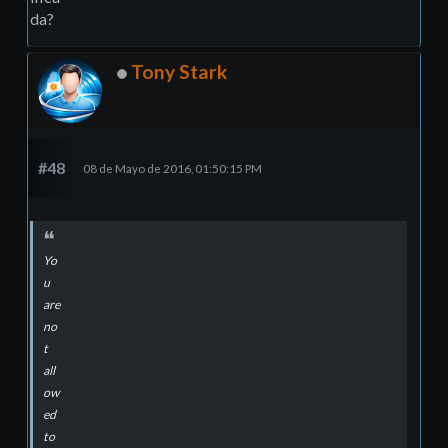
da?
Tony Stark
#48
08 de Mayo de 2016, 01:50:15 PM
Yo
u
are
no
t
all
ow
ed
to