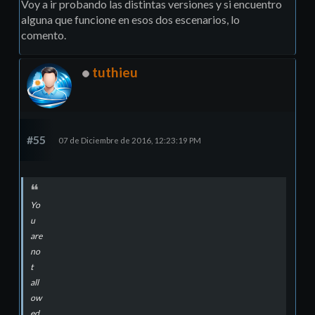
Voy a ir probando las distintas versiones y si encuentro
alguna que funcione en esos dos escenarios, lo
comento.
tuthieu
#55
07 de Diciembre de 2016, 12:23:19 PM
Yo
u
are
no
t
all
ow
ed