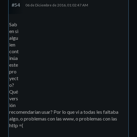
#54
06 de Diciembre de 2016, 01:02:47 AM
Sab
en si
algu
ien
cont
inúa
este
pro
yect
o?
Qué
vers
ión
recomendarían usar? Por lo que vi a todas les faltaba
algo, o problemas con las www, o problemas con las
http =(