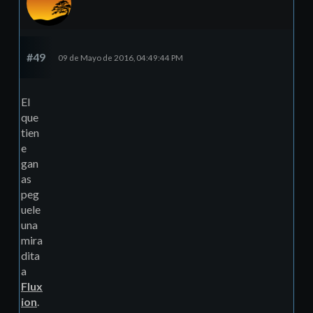
#49
09 de Mayo de 2016, 04:49:44 PM
El
que
tien
e
gan
as
peg
uele
una
mira
dita
a
Flux
ion
.