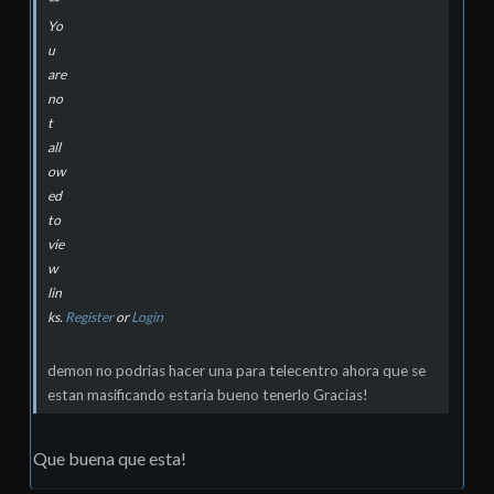
Yo
u
are
no
t
all
ow
ed
to
vie
w
lin
ks.
Register
or
Login
demon no podrias hacer una para telecentro ahora que se
estan masificando estaria bueno tenerlo Gracias!
Que buena que esta!