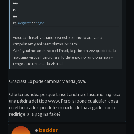
vie
w
lin
ks.
Register
or
Login
Ejecutas linset y cuando ya este en modo ap, vas a
/tmp/linset y ahi reemplazas los html
A mi igual me anda raro el linset, la primera vez que inicia la
maquina virtual funciona si lo detengo no funciona mas y
tengo que reiniciar la virtual
Gracias! Lo pude cambiar y anda joya.
Che tenés idea porque Linset anda si el usuario ingresa
una página del tipo www. Pero si pone cualquier cosa
en el buscador predeterminado del navegador no lo
redirige a la página fake?
badder