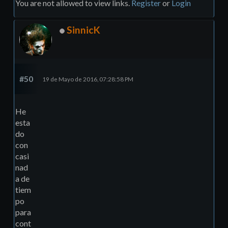
You are not allowed to view links.
Register
or
Login
SinnicK
#50
19 de Mayo de 2016, 07:28:58 PM
He
esta
do
con
casi
nad
a de
tiem
po
para
cont