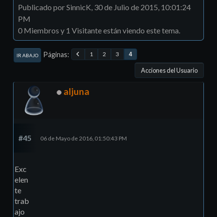
Publicado por SinnicK, 30 de Julio de 2015, 10:01:24
PM
0 Miembros y 1 Visitante están viendo este tema.
Páginas
1
2
3
4
IR ABAJO
Acciones del Usuario
aljuna
#45
06 de Mayo de 2016, 01:50:43 PM
Exc
elen
te
trab
ajo