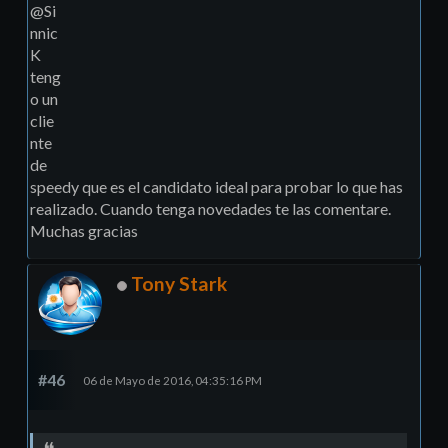
@Si
nnic
K
teng
o un
clie
nte
de
speedy que es el candidato ideal para probar lo que has
realizado. Cuando tenga novedades te las comentare.
Muchas gracias
Tony Stark
#46
06 de Mayo de 2016, 04:35:16 PM