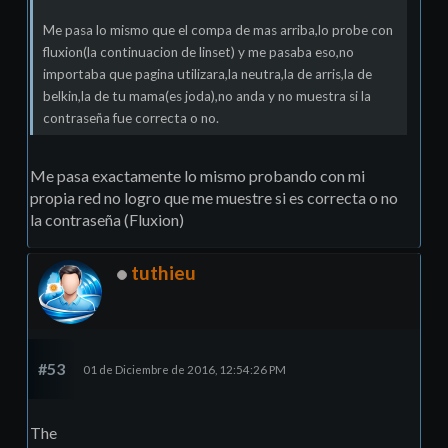
Me pasa lo mismo que el compa de mas arriba,lo probe con
fluxion(la continuacion de linset) y me pasaba eso,no
importaba que pagina utilizara,la neutra,la de arris,la de
belkin,la de tu mama(es joda),no anda y no muestra si la
contraseña fue correcta o no.
Me pasa exactamente lo mismo probando con mi
propia red no logro que me muestre si es correcta o no
la contraseña (Fluxion)
tuthieu
#53
01 de Diciembre de 2016, 12:54:26 PM
The