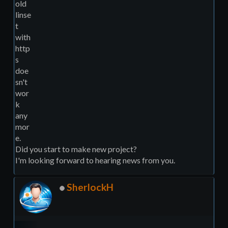
old
linse
t
with
http
s
doe
sn't
wor
k
any
mor
e.
Did you start to make new project?
I'm looking forward to hearing news from you.
SherlockH