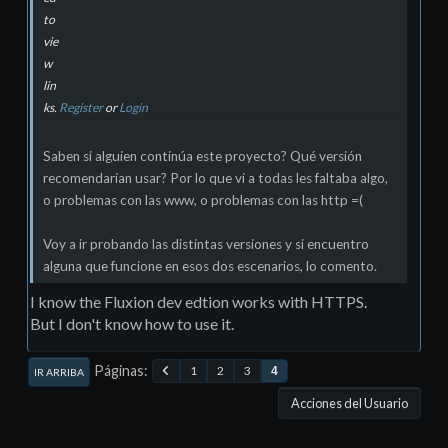
to
vie
w
lin
ks.
Register
or
Login
Saben si alguien continúa este proyecto? Qué versión
recomendarían usar? Por lo que vi a todas les faltaba algo,
o problemas con las www, o problemas con las http =(
Voy a ir probando las distintas versiones y si encuentro
alguna que funcione en esos dos escenarios, lo comento.
I know the Fluxion dev edtion works with HTTPS.
But I don't know how to use it.
Páginas
1
2
3
4
IR ARRIBA
Acciones del Usuario