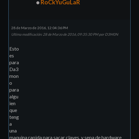
RoCkYuGuLaR
28 de Marzo de 2016, 12:04:36 PM
Ultima modificación
: 28 de Marzo de 2016, 09:35:30 PM por D3M0N
Esto
es
para
Da3
mon
o
para
algu
ien
que
teng
a
una
maquina rapida para sacar claves, y sepa de hardware