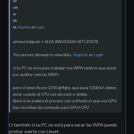
to
vie
w
lin
ks.
Register
or
Login
antena belgrain + ALFA AWUS036H (RTL8187l)
You are not allowed to view links.
Register
or
Login
si tu PC no esta para trabajar con WPA tendras que optar
por auditar solo las WEPs
pero si tenes 8core 3250 @4ghz, que pasa 5300 k/s debes
estar usando el CPU con aircrack o similar.
fijate si se acelera el proceso con oclHashcat que usa GPU.
hay otra linea de comando para GPU+CPU
O también si su PC no está para sacar las WPA puede
probar suerte con Linset.