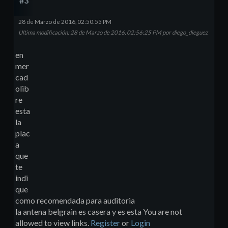
#3
28 de Marzo de 2016, 02:50:55 PM
Ultima modificación
: 28 de Marzo de 2016, 02:56:25 PM por diego_dieguez
en
mer
cad
olib
re
esta
la
plac
a
que
te
indi
que
como recomendada para auditoria
la antena belgrain es casera y es esta You are not
allowed to view links.
Register
or
Login