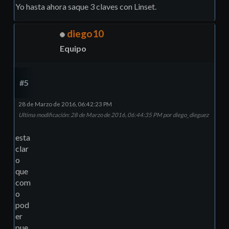
Yo hasta ahora saque 3 claves con Linset.
diego10
Equipo
#5
28 de Marzo de 2016, 06:42:23 PM
Ultima modificación
: 28 de Marzo de 2016, 06:44:35 PM por diego_dieguez
esta
clar
o
que
com
o
pod
er
pue