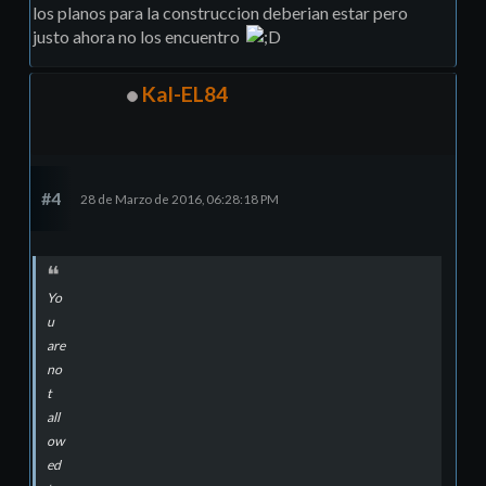
los planos para la construccion deberian estar pero
justo ahora no los encuentro
Kal-EL84
#4
28 de Marzo de 2016, 06:28:18 PM
Yo
u
are
no
t
all
ow
ed