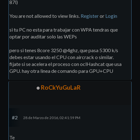
87l)
You are not allowed to view links.
Register
or
Login
si tu PC no esta para trabajar con WPA tendras que
optar por auditar solo las WEPs
pero si tenes 8core 3250 @4ghz, que pasa 5300 k/s
debes estar usando el CPU con aircrack o similar.
fijate si se acelera el proceso con oclHashcat que usa
GPU. hay otra linea de comando para GPU+CPU
RoCkYuGuLaR
#2
28 de Marzo de 2016, 02:41:59 PM
Te