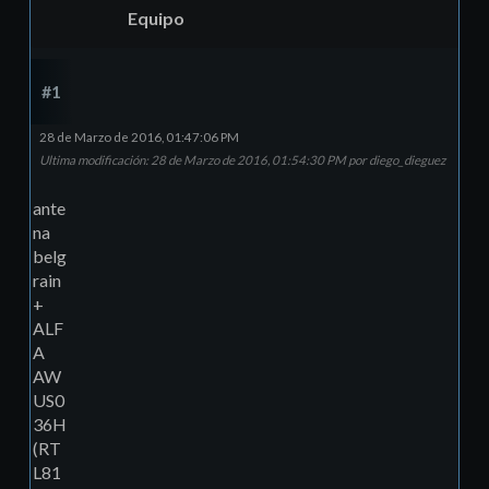
Equipo
#1
28 de Marzo de 2016, 01:47:06 PM
Ultima modificación
: 28 de Marzo de 2016, 01:54:30 PM por diego_dieguez
ante
na
belg
rain
+
ALF
A
AW
US0
36H
(RT
L81