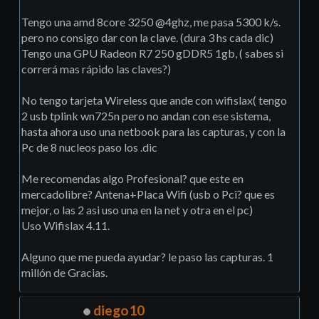
Tengo una amd 8core 3250 @4ghz, me pasa 5300 k/s.
pero no consigo dar con la clave. (dura 3 hs cada dic)
Tengo una GPU Radeon R7 250 gDDR5 1gb, ( sabes si
correrá mas rápido las claves?)
No tengo tarjeta Wireless que ande con wifislax( tengo
2 usb tplink wn725n pero no andan con ese sistema,
hasta ahora uso una netbook para las capturas, y con la
Pc de 8 nucleos paso los .dic
Me recomendas algo Profesional? que este en
mercadolibre? Antena+Placa Wifi (usb o Pci? que es
mejor, o las 2 asi uso una en la net y otra en el pc)
Uso Wifislax 4.11.
Alguno que me pueda ayudar? le paso las capturas. 1
millón de Gracias.
diego10