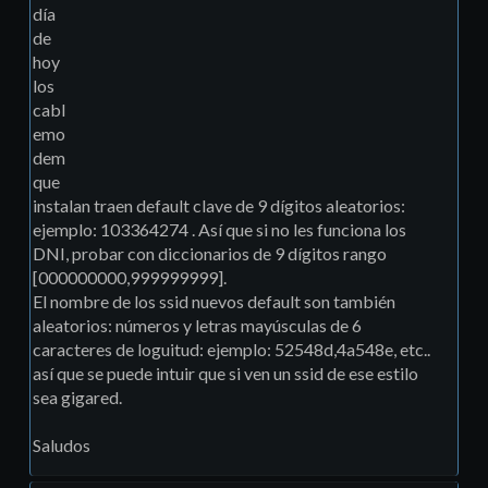
día
de
hoy
los
cabl
emo
dem
que
instalan traen default clave de 9 dígitos aleatorios:
ejemplo: 103364274 . Así que si no les funciona los
DNI, probar con diccionarios de 9 dígitos rango
[000000000,999999999].
El nombre de los ssid nuevos default son también
aleatorios: números y letras mayúsculas de 6
caracteres de loguitud: ejemplo: 52548d,4a548e, etc..
así que se puede intuir que si ven un ssid de ese estilo
sea gigared.
Saludos