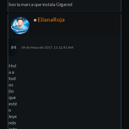
Son la marca que instala Gigared
ElianaRoja
#4
09 de Mayo de 2017, 11:12:45 AM
Hol
a a
tod
os
(lo
que
esté
n
leye
ndo
esto