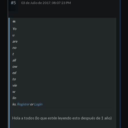
#5
03 de Julio de 2017, 08:07:23 PM
Yo
u
are
no
t
all
ow
ed
to
vie
w
lin
ks.
Register
or
Login
Hola a todos (lo que estén leyendo esto después de 1 año)