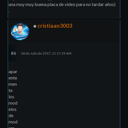
una muy muy buena placa de video para no tardar años)
.
cristiaan3003
#6
06 de Julio de 2017, 11:17:29 AM
apar
ente
men
te
los
mod
elos
de
mod
em