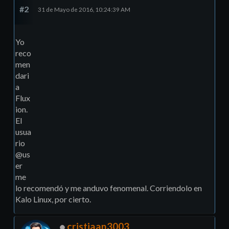
#2
31 de Mayo de 2016, 10:24:39 AM
Yo
reco
men
dari
a
Flux
ion.
El
usua
rio
@us
er
me
lo recomendó y me anduvo fenomenal. Corriendolo en
Kalo Linux, por cierto.
cristiaan3003