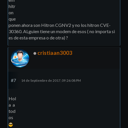
hitr
on
que
ponen ahora son Hitron CGNV2 y no los hitron CVE-
30360. ALguien tiene un modem de esos ( no importa si
es de esta empresa o de otra) ?
cristiaan3003
#7
14 de Septiembre de 2017, 09:26:08 PM
Hol
a a
tod
os