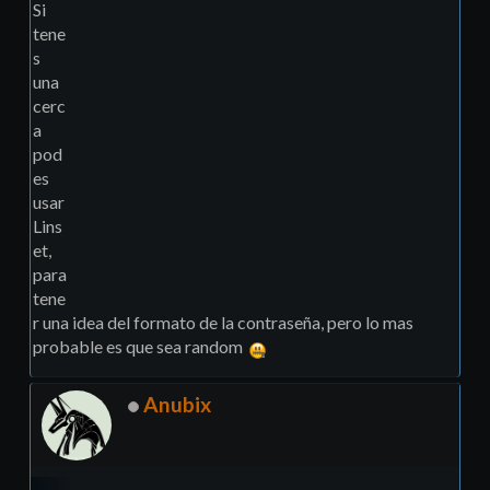
Si
tene
s
una
cerc
a
pod
es
usar
Lins
et,
para
tene
r una idea del formato de la contraseña, pero lo mas
probable es que sea random
Anubix