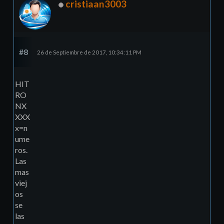
cristiaan3003
#8
26 de Septiembre de 2017, 10:34:11 PM
HIT
RO
NX
XXX
x=n
ume
ros.
Las
mas
viej
os
se
las