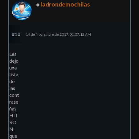
ladrondemochilas
#10
14 de Noviembre de 2017, 01:07:12 AM
Les
dejo
una
lista
de
las
cont
rase
ñas
HIT
RO
N
que