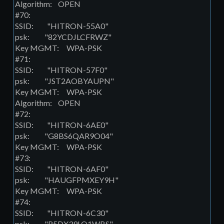
Algorithm: OPEN
#70:
SSID: "HITRON-55A0"
psk: "82YCDJLCFRWZ"
Key MGMT: WPA-PSK
#71:
SSID: "HITRON-57F0"
psk: "JST2AOBYAUPN"
Key MGMT: WPA-PSK
Algorithm: OPEN
#72:
SSID: "HITRON-6AE0"
psk: "G8BS6QAR9O04"
Key MGMT: WPA-PSK
#73:
SSID: "HITRON-6AF0"
psk: "HAUGFPMXEY9H"
Key MGMT: WPA-PSK
#74:
SSID: "HITRON-6C30"
psk: "R5DX39LQ1WBS"