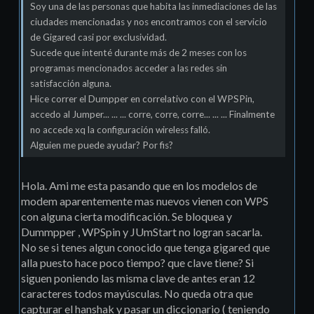
Soy una de las personas que habita las inmediaciones de las
ciudades mencionadas y nos encontramos con el servicio
de Gigared casi por exclusividad.
Sucede que intenté durante más de 2 meses con los
programas mencionados acceder a las redes sin
satisfacción alguna.
Hice correr el Dumpper en correlativo con el WPSPin,
accedo al Jumper... ... ... corre, corre, corre... ... ... Finalmente
no accede xq la configuración wireless falló.
Alguien me puede ayudar? Por fis?
Hola. Ami me esta pasando que en los modelos de
modem aparentemente mas nuevos vienen con WPS
con alguna cierta modificación. Se bloquea y
Dummpper , WPSpin y JUmStart no logran sacarla.
No se si tenes algun conocido que tenga gigared que
alla puesto hace poco tiempo? que clave tiene? Si
siguen poniendo las misma clave de antes eran 12
caracteres todos mayúsculas. No queda otra que
capturar el hanshak y pasar un diccionario ( teniendo