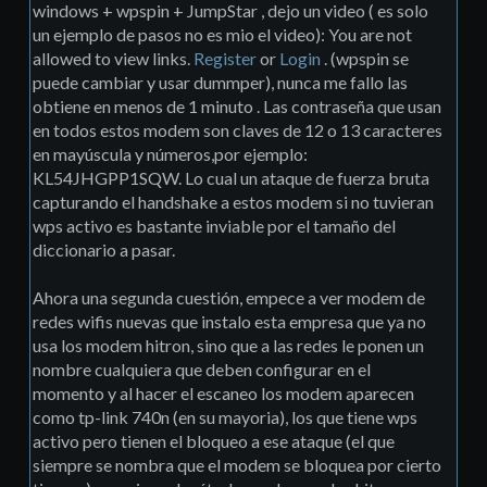
windows + wpspin + JumpStar , dejo un video ( es solo
un ejemplo de pasos no es mio el video): You are not
allowed to view links.
Register
or
Login
. (wpspin se
puede cambiar y usar dummper), nunca me fallo las
obtiene en menos de 1 minuto . Las contraseña que usan
en todos estos modem son claves de 12 o 13 caracteres
en mayúscula y números,por ejemplo:
KL54JHGPP1SQW. Lo cual un ataque de fuerza bruta
capturando el handshake a estos modem si no tuvieran
wps activo es bastante inviable por el tamaño del
diccionario a pasar.
Ahora una segunda cuestión, empece a ver modem de
redes wifis nuevas que instalo esta empresa que ya no
usa los modem hitron, sino que a las redes le ponen un
nombre cualquiera que deben configurar en el
momento y al hacer el escaneo los modem aparecen
como tp-link 740n (en su mayoria), los que tiene wps
activo pero tienen el bloqueo a ese ataque (el que
siempre se nombra que el modem se bloquea por cierto