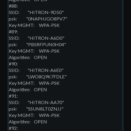
#88:
SSID: "HITRON-9D50"
psk: "0NAPHJGO8PV7"
Key MGMT: WPA-PSK
#89:
SSID: "HITRON-A6D0"
psk: "PBSRFPUN0H04"
Key MGMT: WPA-PSK
Algorithm: OPEN
#90:
SSID: "HITRON-A6E0"
psk: "LWO8Q9K7FDLE"
Key MGMT: WPA-PSK
Algorithm: OPEN
#91:
SSID: "HITRON-AA70"
psk: "SSUN8LT0ZNJJ"
Key MGMT: WPA-PSK
Algorithm: OPEN
#92: