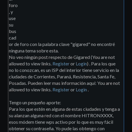
foro
, y
use
su
bus
cad
or de foro con la palabra clave "gigared" no encontré
ninguna tema sobre esta.
No veo ningún post respecto de Gigared (You are not
allowed to view links.
Register
or
Login
) . Para los que
no lo conozcan, es un ISP del interior tiene servicio en la
ciudades de Corrientes, Paraná, Resistencia, Santa Fe,
Posadas. Pueden leer mas información aquí: You are not
allowed to view links.
Register
or
Login
.
Tengo un pequeño aporte:
Para los que estén en alguna de estas ciudades y tenga a
su alanzan alguna red con el nombre HITRONXXXX,
esos módem tiene wps activo por lo que es muy fácil
obtener su contraseña. Yo pude las obtengo con