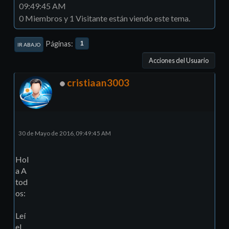
09:49:45 AM
0 Miembros y 1 Visitante están viendo este tema.
Páginas
1
IR ABAJO
Acciones del Usuario
cristiaan3003
30 de Mayo de 2016, 09:49:45 AM
Hol
a A
tod
os:
Leí
el