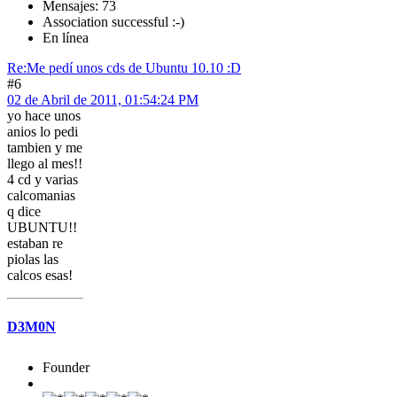
Mensajes: 73
Association successful :-)
En línea
Re:Me pedí­ unos cds de Ubuntu 10.10 :D
#6
02 de Abril de 2011, 01:54:24 PM
yo hace unos
anios lo pedi
tambien y me
llego al mes!!
4 cd y varias
calcomanias
q dice
UBUNTU!!
estaban re
piolas las
calcos esas!
D3M0N
Founder