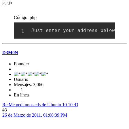
jajaja
Código: php
Copia
Just enter your address below 
and
D3M0N
Founder
Usuario
Mensajes: 3,066
En línea
Re:Me pedí­ unos cds de Ubuntu 10.10 :D
#3
26 de Marzo de 2011, 01:08:39 PM