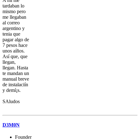
A mi me
tardaban lo
mismo pero
me llegaban
al correo
argentino y
tenia que
pagar algo de
7 pesos hace
unos aíños.
Así­ que, que
llegan,
llegan. Hasta
te mandan un
manual breve
de instalaciín
y demí¡s.
SAludos
D3M0N
Founder