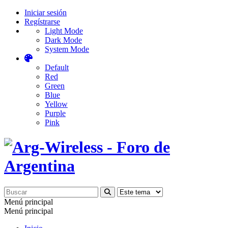
Iniciar sesión
Regístrarse
Light Mode
Dark Mode
System Mode
Default
Red
Green
Blue
Yellow
Purple
Pink
Menú principal
Menú principal