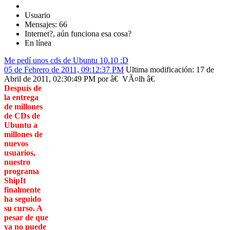
Usuario
Mensajes: 66
Internet?, aún funciona esa cosa?
En línea
Me pedí­ unos cds de Ubuntu 10.10 :D
05 de Febrero de 2011, 09:12:37 PM
Ultima modificación
: 17 de
Abril de 2011, 02:30:49 PM por â€ VÃ¤lh â€
Despuís de
la entrega
de millones
de CDs de
Ubuntu a
millones de
nuevos
usuarios,
nuestro
programa
ShipIt
finalmente
ha seguido
su curso. A
pesar de que
ya no puede