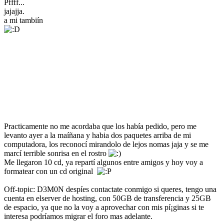
Pffff...
jajajja.
a mi tambiín
Practicamente no me acordaba que los habí­a pedido, pero me
levanto ayer a la maíñana y habia dos paquetes arriba de mi
computadora, los reconocí­ mirandolo de lejos nomas jaja y se me
marcí terrible sonrisa en el rostro
Me llegaron 10 cd, ya repartí­ algunos entre amigos y hoy voy a
formatear con un cd original
Off-topic: D3M0N despíes contactate conmigo si queres, tengo una
cuenta en elserver de hosting, con 50GB de transferencia y 25GB
de espacio, ya que no la voy a aprovechar con mis pí¡ginas si te
interesa podrí­amos migrar el foro mas adelante.