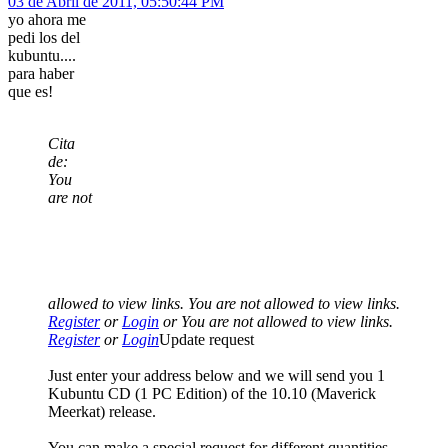
03 de Abril de 2011, 05:50:44 PM
yo ahora me
pedi los del
kubuntu....
para haber
que es!
Cita
de:
You
are not
allowed to view links. You are not allowed to view links.
Register
or
Login
or You are not allowed to view links.
Register
or
Login
Update request
Just enter your address below and we will send you 1
Kubuntu CD (1 PC Edition) of the 10.10 (Maverick
Meerkat) release.
You can make a special request for different quantities,