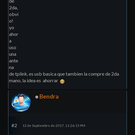
de
2da,
obvi
o!
yo
ahor
a
uso
una
ante
na
de tplink, es usb basica que tambien la compre de 2da
mano, la idea es ahorrar
Bendra
#2
13 de Septiembre de 2017, 11:26:15 PM