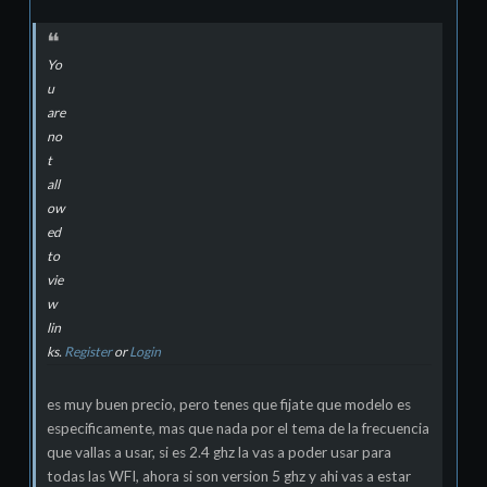
Yo
u
are
no
t
all
ow
ed
to
vie
w
lin
ks.
Register
or
Login
es muy buen precio, pero tenes que fijate que modelo es
especificamente, mas que nada por el tema de la frecuencia
que vallas a usar, si es 2.4 ghz la vas a poder usar para
todas las WFI, ahora si son version 5 ghz y ahi vas a estar