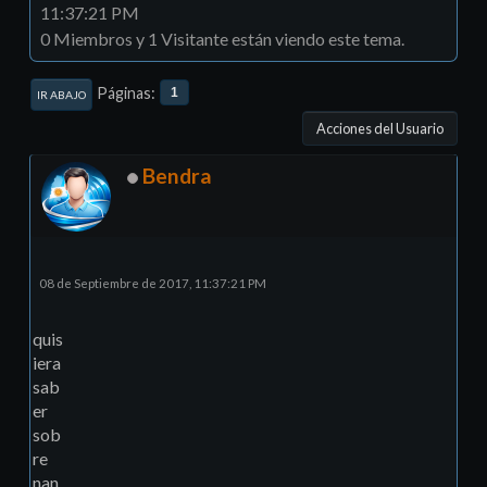
11:37:21 PM
0 Miembros y 1 Visitante están viendo este tema.
Páginas
1
IR ABAJO
Acciones del Usuario
Bendra
08 de Septiembre de 2017, 11:37:21 PM
quis
iera
sab
er
sob
re
nan