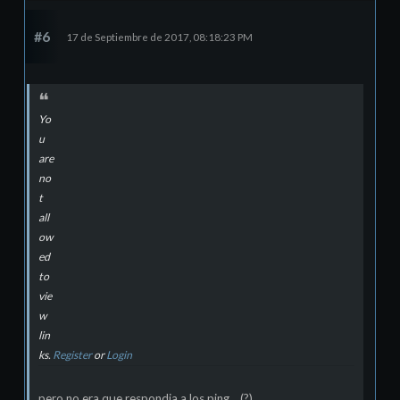
#6
17 de Septiembre de 2017, 08:18:23 PM
Yo
u
are
no
t
all
ow
ed
to
vie
w
lin
ks.
Register
or
Login
pero no era que respondia a los ping... (?)