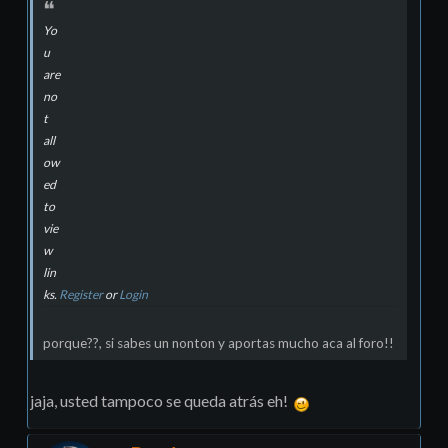
Yo
u
are
no
t
all
ow
ed
to
vie
w
lin
ks.
Register
or
Login
porque??, si sabes un nonton y aportas mucho aca al foro!!
jaja, usted tampoco se queda atrás eh!