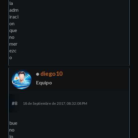
la
adm
iraci
on
que
no
mer
ezc
o
diego10
Equipo
#8
18 de Septiembre de 2017, 08:32:08 PM
bue
no
lo