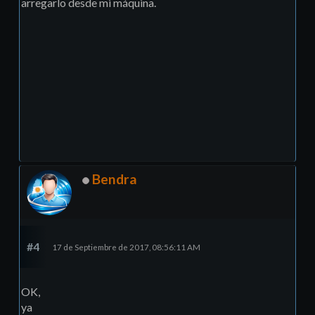
arregarlo desde mi máquina.
Bendra
#4
17 de Septiembre de 2017, 08:56:11 AM
OK,
ya