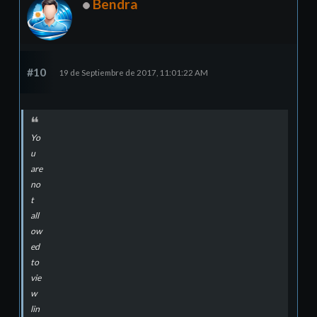
Bendra
#10
19 de Septiembre de 2017, 11:01:22 AM
Yo
u
are
no
t
all
ow
ed
to
vie
w
lin