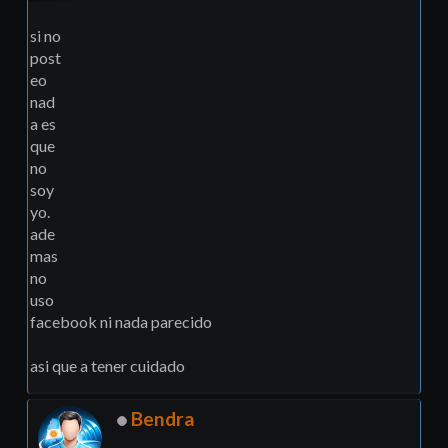
si no
post
eo
nad
a es
que
no
soy
yo.
ade
mas
no
uso
facebook ni nada parecido
asi que a tener cuidado
Bendra