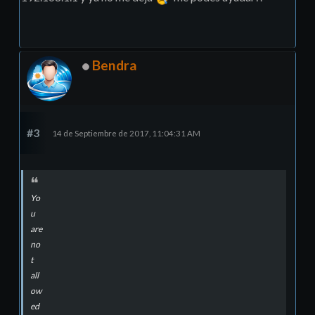
Bendra
#3
14 de Septiembre de 2017, 11:04:31 AM
Yo
u
are
no
t
all
ow
ed