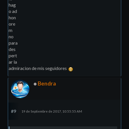
hag
o ad
hon
ore
m
no
para
des
pert
ar la
admiracion de mis seguidores
Bendra
#9
19 de Septiembre de 2017, 10:55:55 AM