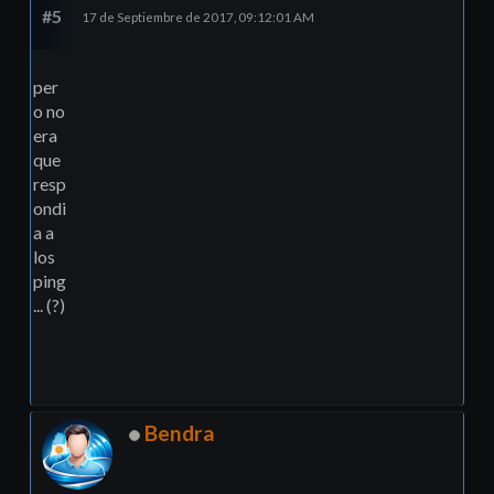
#5
17 de Septiembre de 2017, 09:12:01 AM
per
o no
era
que
resp
ondi
a a
los
ping
... (?)
Bendra