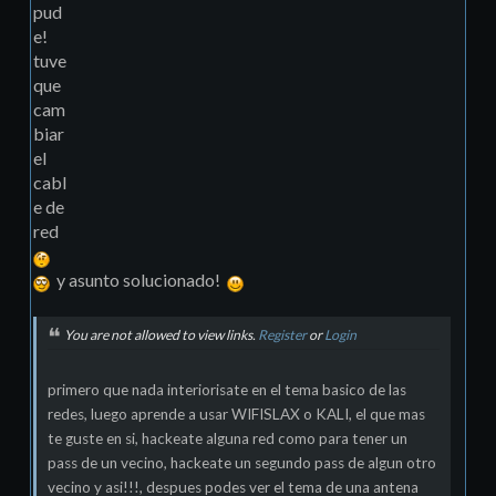
pud
e!
tuve
que
cam
biar
el
cabl
e de
red
y asunto solucionado!
You are not allowed to view links.
Register
or
Login
primero que nada interiorisate en el tema basico de las
redes, luego aprende a usar WIFISLAX o KALI, el que mas
te guste en si, hackeate alguna red como para tener un
pass de un vecino, hackeate un segundo pass de algun otro
vecino y asi!!!, despues podes ver el tema de una antena