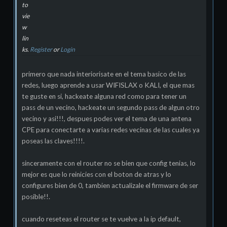
to
vie
w
lin
ks.
Register
or
Login
primero que nada interiorisate en el tema basico de las
redes, luego aprende a usar WIFISLAX o KALI, el que mas
te guste en si, hackeate alguna red como para tener un
pass de un vecino, hackeate un segundo pass de algun otro
vecino y asi!!!, despues podes ver el tema de una antena
CPE para conectarte a varias redes vecinas de las cuales ya
poseas las claves!!!!.
sinceramente con el router no se bien que config tenias, lo
mejor es que lo reinicies con el boton de atras y lo
configures bien de 0, tambien actualizale el firmware de ser
posible!!.
cuando reseteas el router se te vuelve a la ip default,