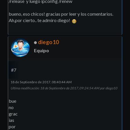
/release y luego ipconfig /renew
bueno, eso chicos! gracias por leer y los comentarios.
Ah,por cierto.. te admiro diego!
diego10
Equipo
#7
18 de Septiembre de 2017, 08:40:44 AM
Ultima modificación
: 18 de Septiembre de 2017, 09:24:54 AM por diego10
bue
no
grac
ias
por