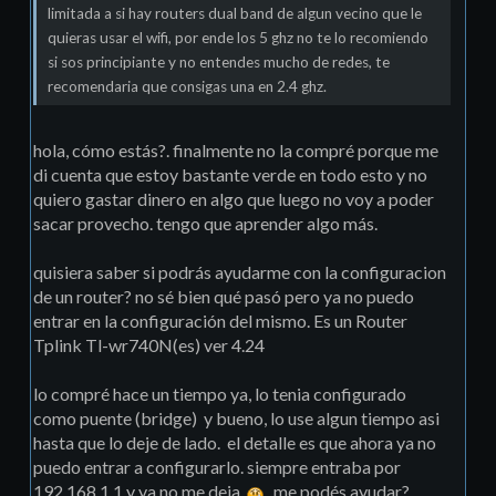
limitada a si hay routers dual band de algun vecino que le
quieras usar el wifi, por ende los 5 ghz no te lo recomiendo
si sos principiante y no entendes mucho de redes, te
recomendaria que consigas una en 2.4 ghz.
hola, cómo estás?. finalmente no la compré porque me
di cuenta que estoy bastante verde en todo esto y no
quiero gastar dinero en algo que luego no voy a poder
sacar provecho. tengo que aprender algo más.
quisiera saber si podrás ayudarme con la configuracion
de un router? no sé bien qué pasó pero ya no puedo
entrar en la configuración del mismo. Es un Router
Tplink Tl-wr740N(es) ver 4.24
lo compré hace un tiempo ya, lo tenia configurado
como puente (bridge) y bueno, lo use algun tiempo asi
hasta que lo deje de lado. el detalle es que ahora ya no
puedo entrar a configurarlo. siempre entraba por
192.168.1.1 y ya no me deja
me podés ayudar?.