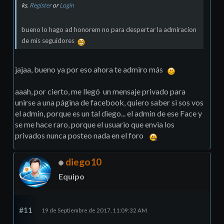
ks.
Register
or
Login
bueno lo hago ad honorem no para despertar la admiracion
de mis seguidores
jajaa, bueno ya por eso ahora te admiro más
aaah, por cierto, me llegó un mensaje privado para
unirse a una página de facebook, quiero saber si sos vos
el admin, porque es un tal diego... el admin de ese Face y
se me hace raro, porque el usuario que envia los
privados nunca posteo nada en el foro
diego10
Equipo
#11
19 de Septiembre de 2017, 11:09:32 AM