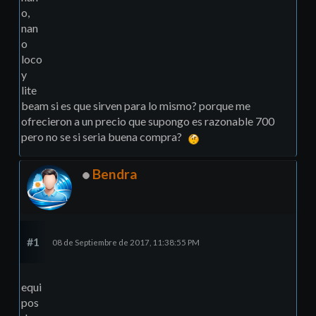
o,
nan
o
loco
y
lite
beam si es que sirven para lo mismo? porque me
ofrecieron a un precio que supongo es razonable 700
pero no se si seria buena compra?
Bendra
#1
08 de Septiembre de 2017, 11:38:55 PM
equi
pos