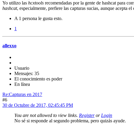
Yo utilizo las
hcxtools
recomendadas por la gente de hashcat para conve
hashcat
, especialmente, prefiere las capturas sucias, aunque acepta el
A 1 persona le gusta esto.
1
allexxo
Usuario
Mensajes: 35
El conocimiento es poder
En línea
Re:Capturas en 2017
#6
30 de Octubre de 2017, 02:45:45 PM
You are not allowed to view links.
Register
or
Login
No sé si responde al segundo problema, pero quizás ayude.