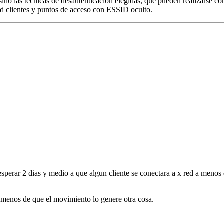
no las técnicas de desautenticación elegidas, que pueden realizarse co
d clientes y puntos de acceso con ESSID oculto.
esperar 2 dias y medio a que algun cliente se conectara a x red a menos
 menos de que el movimiento lo genere otra cosa.