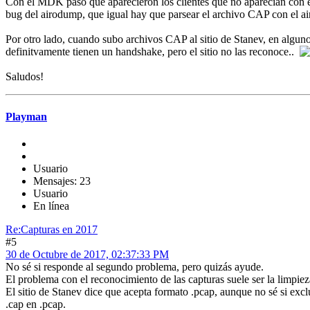
Con el MDK pasó que aparecieron los clientes que no aparecían con el
bug del airodump, que igual hay que parsear el archivo CAP con el ai
Por otro lado, cuando subo archivos CAP al sitio de Stanev, en algun
definitvamente tienen un handshake, pero el sitio no las reconoce..
Saludos!
Playman
Usuario
Mensajes: 23
Usuario
En línea
Re:Capturas en 2017
#5
30 de Octubre de 2017, 02:37:33 PM
No sé si responde al segundo problema, pero quizás ayude.
El problema con el reconocimiento de las capturas suele ser la limpi
El sitio de Stanev dice que acepta formato .pcap, aunque no sé si exc
.cap en .pcap.