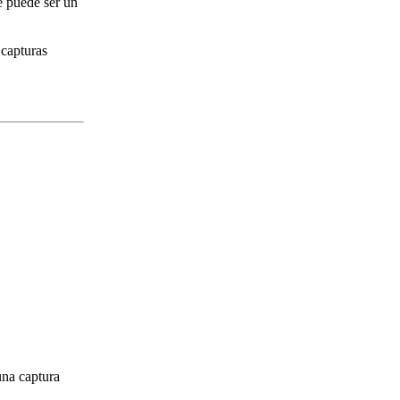
e puede ser un
 capturas
una captura