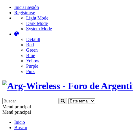
Iniciar sesión
Regístrarse
Light Mode
Dark Mode
System Mode
Default
Red
Green
Blue
Yellow
Purple
Pink
Menú principal
Menú principal
Inicio
Buscar