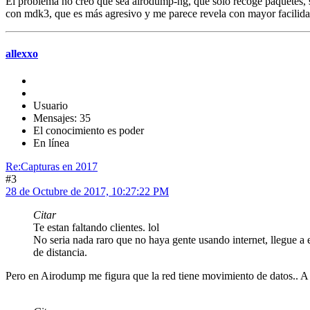
El problema no creo que sea airodump-ng, que sólo recoge paquetes, si
con mdk3, que es más agresivo y me parece revela con mayor facilida
allexxo
Usuario
Mensajes: 35
El conocimiento es poder
En línea
Re:Capturas en 2017
#3
28 de Octubre de 2017, 10:27:22 PM
Citar
Te estan faltando clientes. lol
No seria nada raro que no haya gente usando internet, llegue a 
de distancia.
Pero en Airodump me figura que la red tiene movimiento de datos.. A