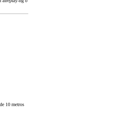
n aireplay-ng o
 de 10 metros