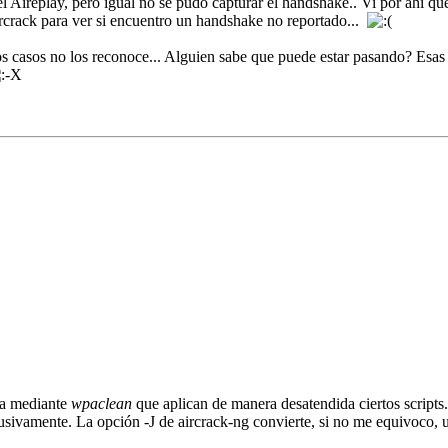
 Aireplay, pero igual no se pudo capturar el handshake.. Vi por ahí qu
rcrack para ver si encuentro un handshake no reportado...
os casos no los reconoce... Alguien sabe que puede estar pasando? Esas
eza mediante
wpaclean
que aplican de manera desatendida ciertos scripts.
lusivamente. La opción -J de aircrack-ng convierte, si no me equivoco, 