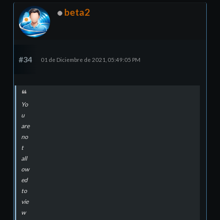
beta2
#34
01 de Diciembre de 2021, 05:49:05 PM
Yo
u
are
no
t
all
ow
ed
to
vie
w