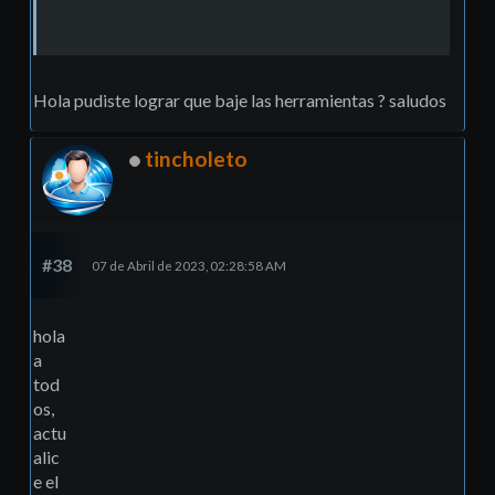
Hola pudiste lograr que baje las herramientas ? saludos
tincholeto
#38
07 de Abril de 2023, 02:28:58 AM
hola
a
tod
os,
actu
alic
e el