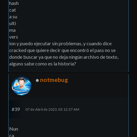
hash
cat
a su
ulti
ma
vers
ion y puedo ejecutar sin problemas, y cuando dice
cracked que quiere decir que encontró el pass no se
donde buscar ya que no deja ningún archivo de texto,
alguno sabe como es la historia?
notmebug
#39
07 de Abril de 2023, 03:12:37 AM
Nun
ca