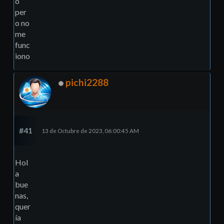
o
per
o no
me
func
iono
pichi2288
#41
13 de Octubre de 2023, 06:00:45 AM
Hol
a
bue
nas,
quer
ía