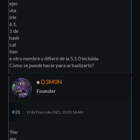
ejec
uta
ble
6.1.
1 de
hash
cat
tien
e otro nombre y difiere de la 5.1.0 incluída.
Como se puede hacer para actualizarlo?
D3M0N
Founder
#31
13 de Enero de 2021, 10:25:16 AM
You
are