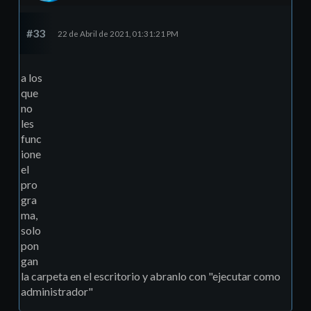
#33
22 de Abril de 2021, 01:31:21 PM
a los
que
no
les
func
ione
el
pro
gra
ma,
solo
pon
gan
la carpeta en el escritorio y abranlo con "ejecutar como
administrador"