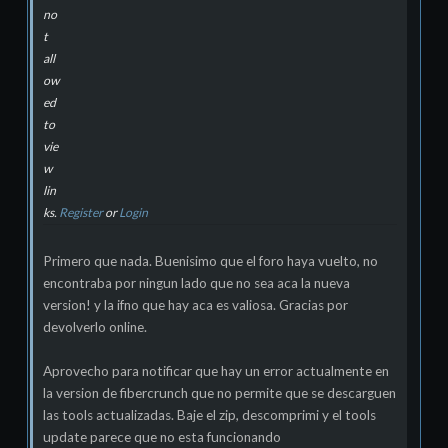
no
t
all
ow
ed
to
vie
w
lin
ks.
Register
or
Login
Primero que nada. Buenisimo que el foro haya vuelto, no
encontraba por ningun lado que no sea aca la nueva
version! y la ifno que hay aca es valiosa. Gracias por
devolverlo online.
Aprovecho para notificar que hay un error actualmente en
la version de fibercrunch que no permite que se descarguen
las tools actualizadas. Baje el zip, descomprimi y el tools
update parece que no esta funcionando