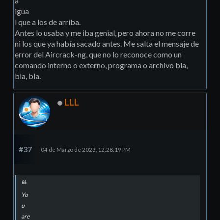
a
igua
l que a los de arriba.
Antes lo usaba y me iba genial, pero ahora no me corre
ni los que ya había sacado antes. Me salta el mensaje de
error del Aircrack-ng, que no lo reconoce como un
comando interno o externo, programa o archivo bla,
bla, bla.
LLL
#37
04 de Marzo de 2023, 12:28:19 PM
Yo
u
are