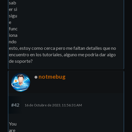
sab
er si
sigu
e
func
iona
ndo
esto, estoy como cerca pero me faltan detalles que no
encuentro en los tutoriales, alguno me podria dar algo
de soporte?
notmebug
#42
16 de Octubre de 2023, 11:56:31 AM
You
are