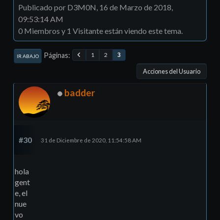
Publicado por D3M0N, 16 de Marzo de 2018,
09:53:14 AM
0 Miembros y 1 Visitante están viendo este tema.
Páginas
1
2
3
IR ABAJO
Acciones del Usuario
badder
#30
31 de Diciembre de 2020, 11:54:58 AM
hola
gent
e, el
nue
vo