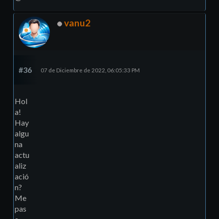
vanu2
#36
07 de Diciembre de 2022, 06:05:33 PM
Hol
a!
Hay
algu
na
actu
aliz
ació
n?
Me
pas