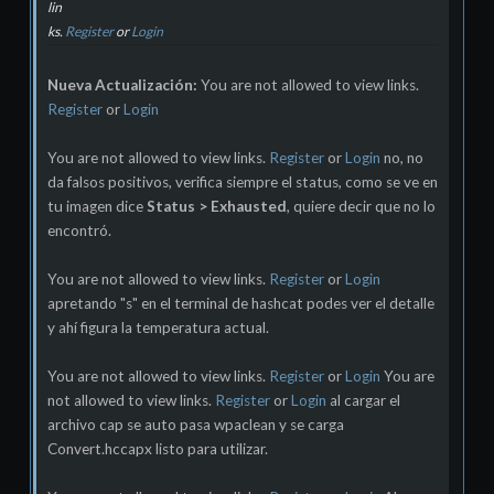
lin
ks.
Register
or
Login
Nueva Actualización:
You are not allowed to view links.
Register
or
Login
You are not allowed to view links.
Register
or
Login
no, no
da falsos positivos, verifica siempre el status, como se ve en
tu imagen dice
Status > Exhausted
, quiere decir que no lo
encontró.
You are not allowed to view links.
Register
or
Login
apretando "s" en el terminal de hashcat podes ver el detalle
y ahí figura la temperatura actual.
You are not allowed to view links.
Register
or
Login
You are
not allowed to view links.
Register
or
Login
al cargar el
archivo cap se auto pasa wpaclean y se carga
Convert.hccapx listo para utilizar.