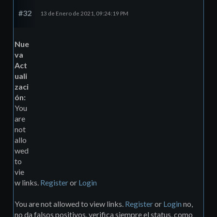
#32
13 de Enero de 2021, 09:24:19 PM
Nue
va
Act
uali
zaci
ón:
You
are
not
allo
wed
to
vie
w links.
Register
or
Login
You are not allowed to view links.
Register
or
Login
no,
no da falsos positivos, verifica siempre el status, como