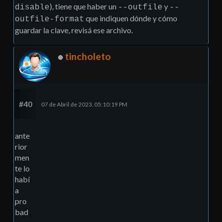
), tiene que haber un
y
disable
--outfile
--
que indiquen dónde y cómo
outfile-format
guardar la clave, revisá ese archivo.
tincholeto
#40
07 de Abril de 2023, 05:10:19 PM
ante
rior
men
te lo
habí
a
pro
bad