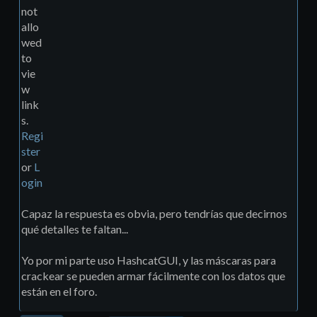
not
allo
wed
to
vie
w
link
s.
Regi
ster
or
L
ogin
Capaz la respuesta es obvia, pero tendrías que decirnos
qué detalles te faltan...
Yo por mi parte uso HashcatGUI, y las máscaras para
crackear se pueden armar fácilmente con los datos que
están en el foro.