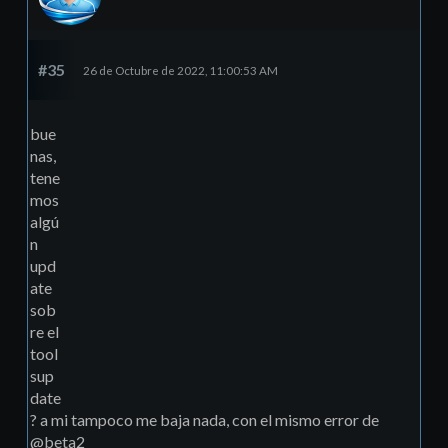
#35
26 de Octubre de 2022, 11:00:53 AM
bue
nas,
tene
mos
algú
n
upd
ate
sob
re el
tool
sup
date
? a mi tampoco me baja nada, con el mismo error de
@beta2