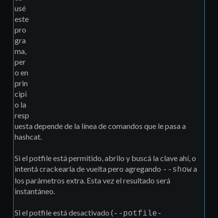
usé
este
pro
gra
ma,
per
o en
prin
cipi
o la
resp
uesta depende de la línea de comandos que le pasa a
hashcat.
Si el potfile está permitido, abrilo y buscá la clave ahí, o
intentá crackearla de vuelta pero agregando
a
--show
los parámetros extra. Esta vez el resultado será
instantáneo.
Sl el potfile está desactivado (
--potfile-