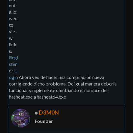
not
allo
wed
to
vie
w
link
s.
Regi
ster
or
L
ogin
Ahora veo de hacer una compilación nueva
corrigiendo dicho problema. De igual manera debería
funcionar simplemente cambiando el nombre del
hashcat.exe a hashcat64.exe
D3M0N
Founder