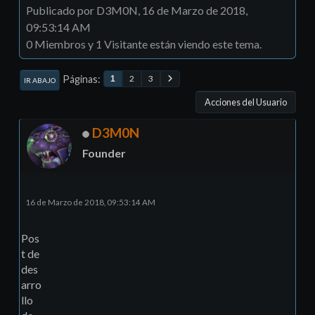
Publicado por D3M0N, 16 de Marzo de 2018,
09:53:14 AM
0 Miembros y 1 Visitante están viendo este tema.
Páginas
2
3
1
IR ABAJO
Acciones del Usuario
D3M0N
Founder
16 de Marzo de 2018, 09:53:14 AM
Pos
t de
des
arro
llo