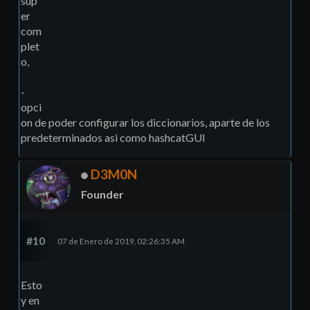
sup
er
com
plet
o,
-
opci
on de poder configurar los diccionarios, aparte de los
predeterminados asi como hashcatGUI
D3M0N
Founder
#10
07 de Enero de 2019, 02:26:35 AM
Esto
y en