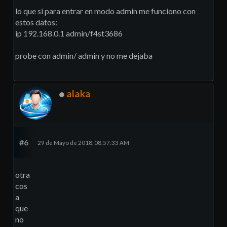
lo que si para entrar en modo admin me funciono con
estos datos:
ip 192.168.0.1 admin/f4st3686
probe con admin/ admin y no me dejaba
alaka
#6
29 de Mayo de 2018, 08:57:33 AM
otra
cos
a
que
no