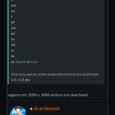
are
no
t
all
ow
ed
to
vie
w
lin
ks.
Register
or
Login
otra cosa que no aclare el que encontre yo era dual band
2,4 y 5,8 ghz
sagemcom 3284 y 3686 ambos son dual band.
dcardenast