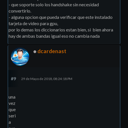
- que soporte solo los handshake sin necesidad
convertirlo.
- alguna opcion que pueda verificar que este instalado
tarjeta de video para gpu,
por lo demas los diccionarios estan bien, si bien ahora
hay de ambas bandas igual eso no cambia nada
dcardenast
#9
29 de Mayo de 2018, 08:24:18 PM
una
vez
que
seri
a