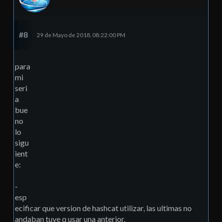
#8
29 de Mayo de 2018, 08:22:00 PM
para
mi
seri
a
bue
no
lo
sigu
ient
e:
-
esp
ecificar que version de hashcat utilizar, las ultimas no
andaban tuve q usar una anterior.