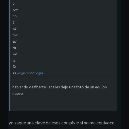
u
are
no
t
all
ow
ed
to
vie
w
lin
ks.
Register
or
Login
hablando de fibertel, aca les dejo una foto de un equipo
nuevo
yo saque una clave de esos con pixie si no me equivoco