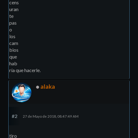
cens
uran
te
pas
o
los
cam
bios
que
hab
ría que hacerle.
alaka
#2
27 de Mayo de 2018, 08:47:49 AM
tiro