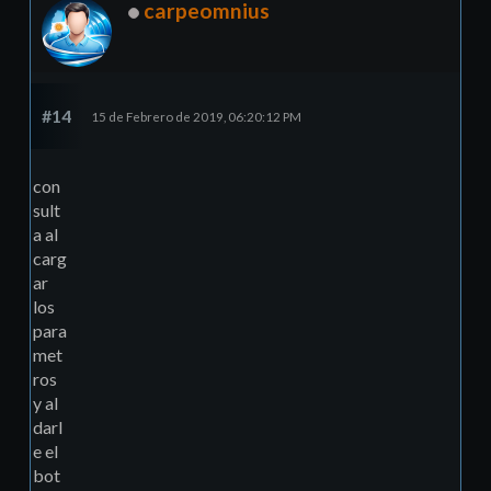
carpeomnius
#14
15 de Febrero de 2019, 06:20:12 PM
con
sult
a al
carg
ar
los
para
met
ros
y al
darl
e el
bot