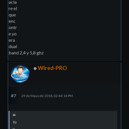
acla
re el
que
enc
ontr
e yo
era
dual
band 2,4 y 5,8 ghz
Wired-PRO
#7
29 de Mayo de 2018, 02:44:14 PM
Yo
u