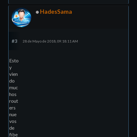
HadesSama
#3
28 de Mayo de 2018, 09:18:11 AM
Esto
y
vien
do
muc
hos
rout
ers
nue
vos
de
fibe