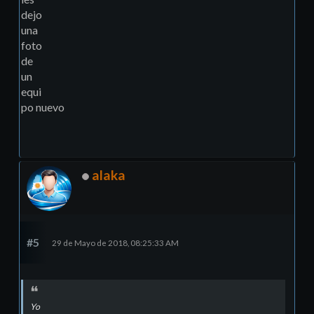
dejo
una
foto
de
un
equi
po nuevo
alaka
#5
29 de Mayo de 2018, 08:25:33 AM
Yo