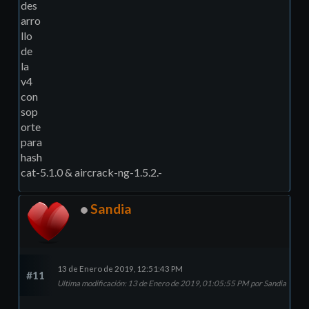
des
arro
llo
de
la
v4
con
sop
orte
para
hash
cat-5.1.0 & aircrack-ng-1.5.2.-
Sandia
13 de Enero de 2019, 12:51:43 PM
#11
Ultima modificación
: 13 de Enero de 2019, 01:05:55 PM por Sandia