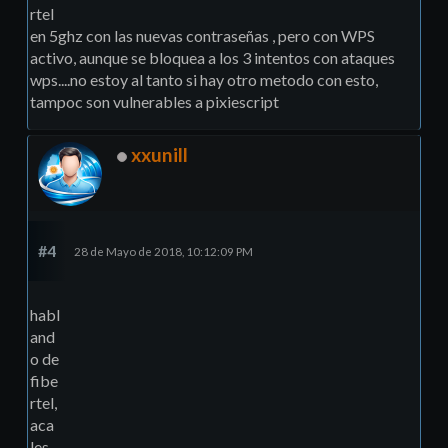
rtel
en 5ghz con las nuevas contraseñas , pero con WPS
activo, aunque se bloquea a los 3 intentos con ataques
wps....no estoy al tanto si hay otro metodo con esto,
tampoc son vulnerables a pixiescript
xxunill
#4
28 de Mayo de 2018, 10:12:09 PM
habl
and
o de
fibe
rtel,
aca
les