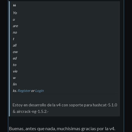
Yo
u
are
no
t
all
ow
ed
to
vie
w
lin
ks.
Register
or
Login
Estoy en desarrollo de la v4 con soporte para hashcat-5.1.0
& aircrack-ng-1.5.2.-
Buenas, antes que nada, muchisimas gracias por la v4.