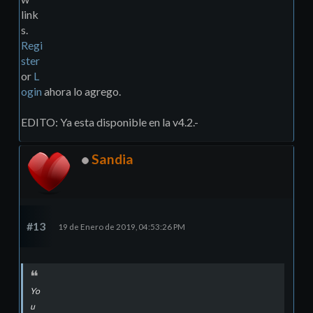
link
s.
Regi
ster
or
L
ogin
ahora lo agrego.
EDITO: Ya esta disponible en la v4.2.-
Sandia
#13
19 de Enero de 2019, 04:53:26 PM
Yo
u