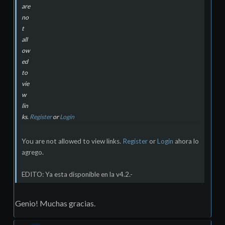
are
no
t
all
ow
ed
to
vie
w
lin
ks.
Register
or
Login
You are not allowed to view links.
Register
or
Login
ahora lo
agrego.
EDITO: Ya esta disponible en la v4.2.-
Genio! Muchas gracias.