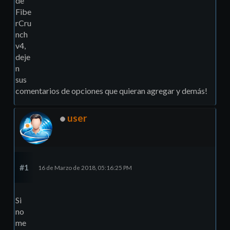
de
Fibe
rCru
nch
v4,
deje
n
sus
comentarios de opciones que quieran agregar y demás!
user
#1
16 de Marzo de 2018, 05:16:25 PM
Si
no
me