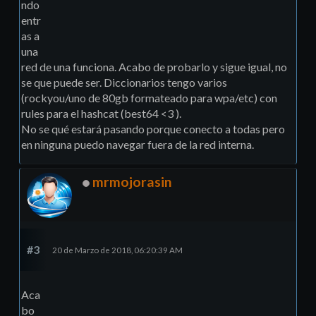
ndo
entr
as a
una
red de una funciona. Acabo de probarlo y sigue igual, no
se que puede ser. Diccionarios tengo varios
(rockyou/uno de 80gb formateado para wpa/etc) con
rules para el hashcat (best64 <3 ).
No se qué estará pasando porque conecto a todas pero
en ninguna puedo navegar fuera de la red interna.
mrmojorasin
#3
20 de Marzo de 2018, 06:20:39 AM
Aca
bo