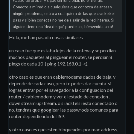
Acabo de probar y sigue sin funcionar, no entiendo.
Conecto a mi red o a cualquiera que conozca de antes y
ningún problema, entro a cualquiera de las que crackeé el
pass y si bien conecta no me deja salir de la red interna. Si
alguien tiene una idea de qué puede ser, bienvenida será!
Hola, me han pasado cosas similares
un caso fue que estaba lejos de la entena y se perdian
muchos paquetes al pinguear el router, se perdian 8
pings de cada 10 ( ping 192.168.0.1 -t).
otro caso es que eran cablemodems dados de baja, y
depende de cada caso, pero te podes dar cuenta si
logras entrar por el navegador a la configuacion del
router / cablemodem y ver el estado de conexion .
down stream upstream. o si adsl elsi esta conectado o
no, tendras que googlear las passwrods comunes para
router dependiendo del ISP.
y otro caso es que esten bloqueados por mac address,