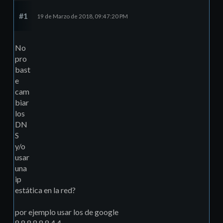
#1
19 de Marzo de 2018, 09:47:20 PM
No
pro
bast
e
cam
biar
los
DN
S
y/o
usar
una
ip
estática en la red?
por ejemplo usar los de google
8.8.8.8,8.8.4.4