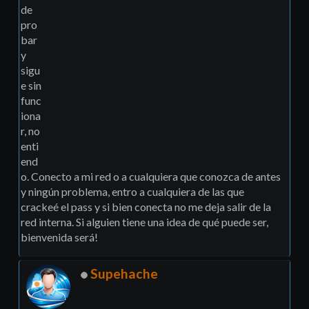
de
pro
bar
y
sigu
e sin
func
iona
r, no
enti
end
o. Conecto a mi red o a cualquiera que conozca de antes
y ningún problema, entro a cualquiera de las que
crackeé el pass y si bien conecta no me deja salir de la
red interna. Si alguien tiene una idea de qué puede ser,
bienvenida será!
Supehache