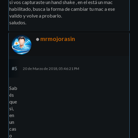
si vos capturaste un hand shake , en el está un mac
habilitado, busca la forma de cambiar tu mac a ese
valido y volve a probarlo.
saludos.
mrmojorasin
#5
20 de Marzo de 2018, 05:46:21 PM
Sab
és
que
si,
en
un
cas
o