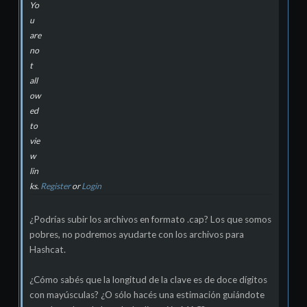
Yo
u
are
no
t
all
ow
ed
to
vie
w
lin
ks.
Register
or
Login
¿Podrías subir los archivos en formato .cap? Los que somos
pobres, no podremos ayudarte con los archivos para
Hashcat.
¿Cómo sabés que la longitud de la clave es de doce dígitos
con mayúsculas? ¿O sólo hacés una estimación guiándote