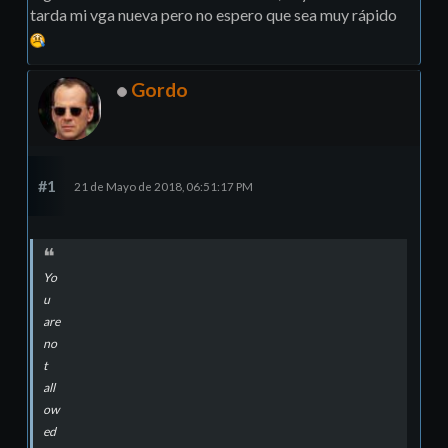
tarda mi vga nueva pero no espero que sea muy rápido
Gordo
#1
21 de Mayo de 2018, 06:51:17 PM
Yo
u
are
no
t
all
ow
ed