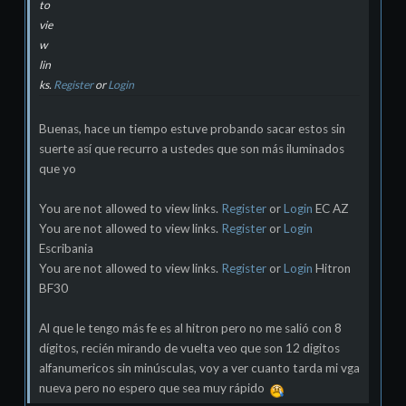
to
vie
w
lin
ks.
Register
or
Login
Buenas, hace un tiempo estuve probando sacar estos sin
suerte así que recurro a ustedes que son más iluminados
que yo
You are not allowed to view links.
Register
or
Login
EC AZ
You are not allowed to view links.
Register
or
Login
Escribania
You are not allowed to view links.
Register
or
Login
Hitron
BF30
Al que le tengo más fe es al hitron pero no me salió con 8
dígitos, recién mirando de vuelta veo que son 12 digitos
alfanumericos sin minúsculas, voy a ver cuanto tarda mi vga
nueva pero no espero que sea muy rápido