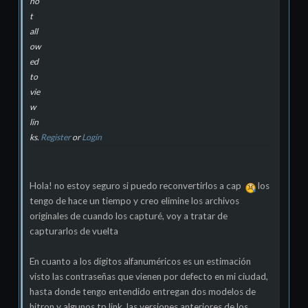
no
t
all
ow
ed
to
vie
w
lin
ks.
Register
or
Login
Hola! no estoy seguro si puedo reconvertirlos a cap
los
tengo de hace un tiempo y creo elimine los archivos
originales de cuando los capturé, voy a tratar de
capturarlos de vuelta
En cuanto a los dígitos alfanuméricos es un estimación
visto las contraseñas que vienen por defecto en mi ciudad,
hasta donde tengo entendido entregan dos modelos de
hitron y algunos tp link, las versiones anteriores de los