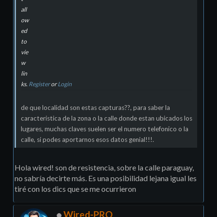
all
ow
ed
to
vie
w
lin
ks.
Register
or
Login
de que localidad son estas capturas??, para saber la
caracteristica de la zona o la calle donde estan ubicados los
lugares, muchas claves suelen ser el numero telefonico o la
calle, si podes aportarnos esos datos genial!!!.
Hola wired! son de resistencia, sobre la calle paraguay,
no sabría decirte más. Es una posibilidad lejana igual les
tiré con los dics que se me ocurrieron
Wired-PRO