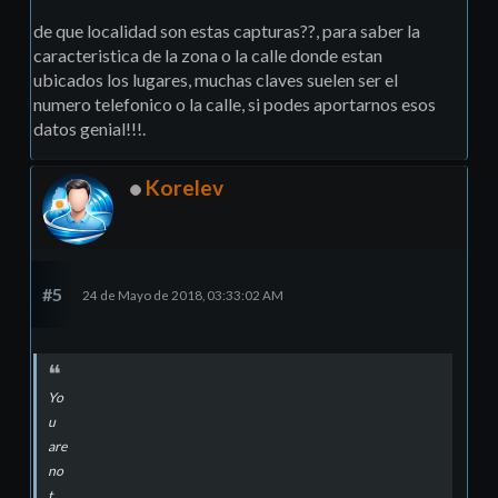
de que localidad son estas capturas??, para saber la
caracteristica de la zona o la calle donde estan
ubicados los lugares, muchas claves suelen ser el
numero telefonico o la calle, si podes aportarnos esos
datos genial!!!.
Korelev
#5
24 de Mayo de 2018, 03:33:02 AM
Yo
u
are
no
t