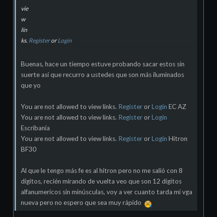
vie
w
lin
ks.
Register
or
Login
Buenas, hace un tiempo estuve probando sacar estos sin
suerte así que recurro a ustedes que son más iluminados
que yo
You are not allowed to view links.
Register
or
Login
EC AZ
You are not allowed to view links.
Register
or
Login
Escribania
You are not allowed to view links.
Register
or
Login
Hitron
BF30
Al que le tengo más fe es al hitron pero no me salió con 8
dígitos, recién mirando de vuelta veo que son 12 digitos
alfanumericos sin minúsculas, voy a ver cuanto tarda mi vga
nueva pero no espero que sea muy rápido