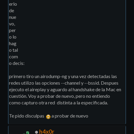
erlo
de
nue
vo,
per
o lo
hag
o tal
com
o decis:
primero tiro un airodump-ng y una vez detectadas las
redes utilizo las opciones --channel y --bssid. Despues
ejecuto el aireplay y aguardo al handshake de la Mac en
cuestión. Voy a probar de nuevo, pero no entiendo
como capturo otra red distinta a la especificada.
Te pido disculpas
a probar de nuevo
h4x0r