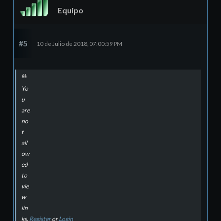
Equipo
#5
10 de Julio de 2018, 07:00:59 PM
Yo
u
are
no
t
all
ow
ed
to
vie
w
lin
ks.
Register
or
Login