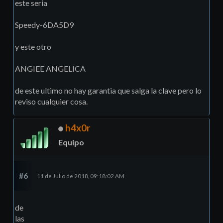
este seria
Speedy-6DA5D9
y este otro
ANGIEE ANGELICA
de este ultimo no hay garantia que salga la clave pero lo
reviso cualquier cosa.
h4x0r
Equipo
#6
11 de Julio de 2018, 09:18:02 AM
de
las