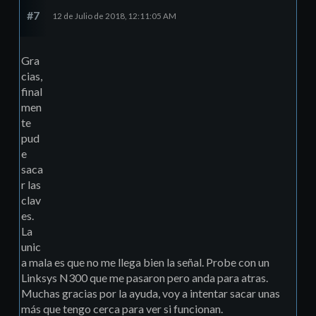
#7
12 de Julio de 2018, 12:11:05 AM
Gra
cias,
final
men
te
pud
e
saca
r las
clav
es.
La
unic
a mala es que no me llega bien la señal. Probe con un
Linksys N300 que me pasaron pero anda para atras.
Muchas gracias por la ayuda, voy a intentar sacar unas
más que tengo cerca para ver si funcionan.