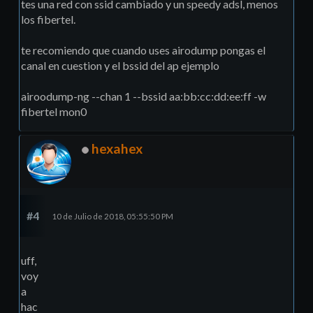
tes una red con ssid cambiado y un speedy adsl, menos
los fibertel.
te recomiendo que cuando uses airodump pongas el
canal en cuestion y el bssid del ap ejemplo
airoodump-ng --chan 1 --bssid aa:bb:cc:dd:ee:ff -w
fibertel mon0
hexahex
#4
10 de Julio de 2018, 05:55:50 PM
uff,
voy
a
hac