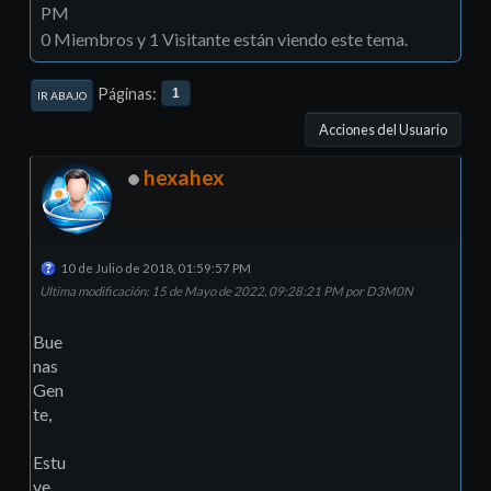
PM
0 Miembros y 1 Visitante están viendo este tema.
Páginas
1
IR ABAJO
Acciones del Usuario
hexahex
10 de Julio de 2018, 01:59:57 PM
Ultima modificación
: 15 de Mayo de 2022, 09:28:21 PM por D3M0N
Bue
nas
Gen
te,
Estu
ve