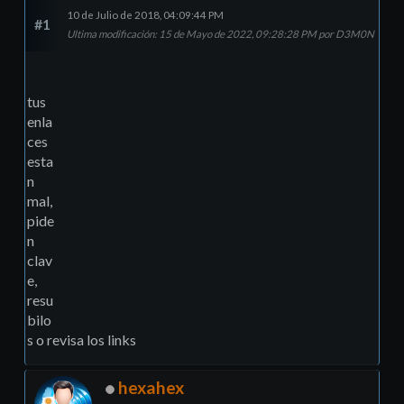
10 de Julio de 2018, 04:09:44 PM
#1
Ultima modificación
: 15 de Mayo de 2022, 09:28:28 PM por D3M0N
tus
enla
ces
esta
n
mal,
pide
n
clav
e,
resu
bilo
s o revisa los links
hexahex