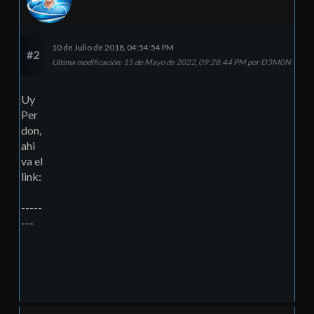
10 de Julio de 2018, 04:54:54 PM
#2
Ultima modificación
: 15 de Mayo de 2022, 09:28:44 PM por D3M0N
Uy
Per
don,
ahi
va el
link:
-----
---