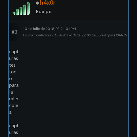
h4x0r
Equipo
10 de Julio de 2018, 05:21:01 PM
#3
Ultima modificación
: 15 de Mayo de 2022, 09:28:52 PM por D3M0N
capt
uras
tes
tod
o
para
la
mier
cole
s.
capt
uras