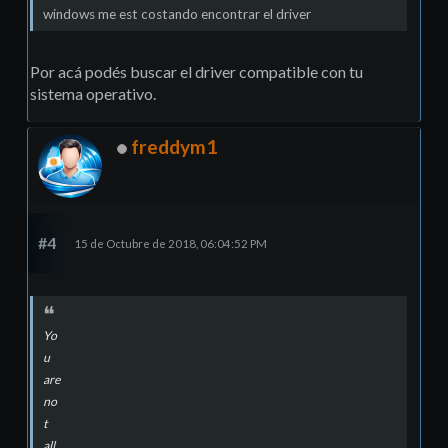
windows me est costando encontrar el driver
Por acá podés buscar el driver compatible con tu
sistema operativo.
freddym1
#4
15 de Octubre de 2018, 06:04:52 PM
Yo
u
are
no
t
all