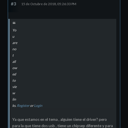
#3
15 de Octubre de 2018, 05:26:33 PM
Yo
u
are
no
t
all
ow
ed
to
vie
w
lin
ks.
Register
or
Login
Ya que estamos en el tema , alguien tiene el driver? pero
para la que tiene dos usb , tiene un chipsep diferente y para