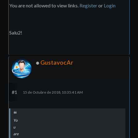
You are not allowed to view links.
Register
or
Login
Salu2!
GustavocAr
#1
15 de Octubre de 2018, 10:35:41 AM
Yo
u
are