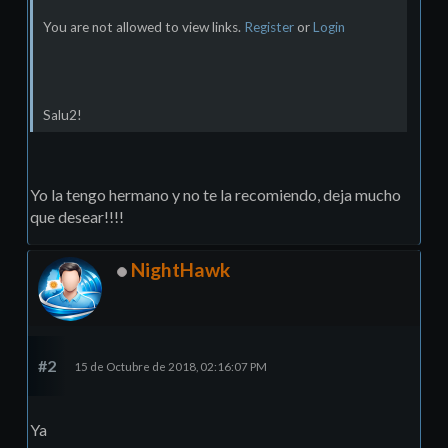
You are not allowed to view links.
Register
or
Login
Salu2!
Yo la tengo hermano y no te la recomiendo, deja mucho
que desear!!!!
NightHawk
#2
15 de Octubre de 2018, 02:16:07 PM
Ya