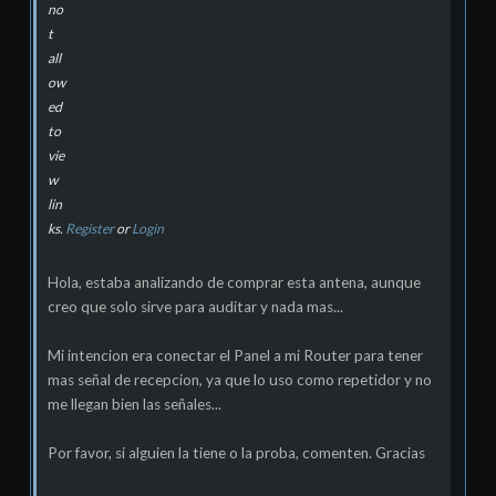
no
t
all
ow
ed
to
vie
w
lin
ks.
Register
or
Login
Hola, estaba analizando de comprar esta antena, aunque
creo que solo sirve para auditar y nada mas...
Mi intencion era conectar el Panel a mi Router para tener
mas señal de recepcion, ya que lo uso como repetidor y no
me llegan bien las señales...
Por favor, si alguien la tiene o la proba, comenten. Gracias