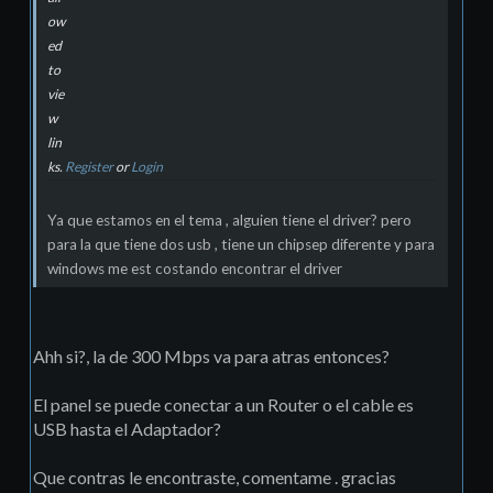
ow
ed
to
vie
w
lin
ks.
Register
or
Login
Ya que estamos en el tema , alguien tiene el driver? pero
para la que tiene dos usb , tiene un chipsep diferente y para
windows me est costando encontrar el driver
Ahh si?, la de 300 Mbps va para atras entonces?
El panel se puede conectar a un Router o el cable es
USB hasta el Adaptador?
Que contras le encontraste, comentame . gracias