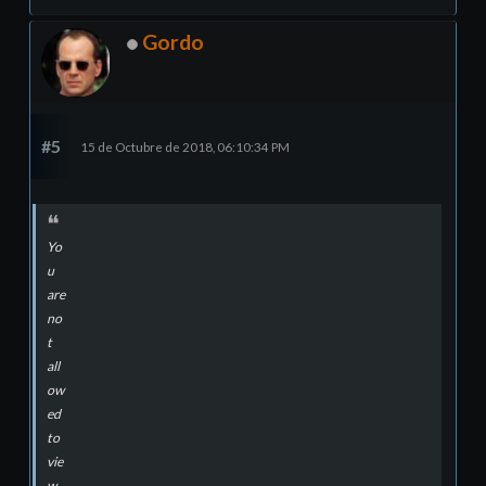
Gordo
#5
15 de Octubre de 2018, 06:10:34 PM
Yo
u
are
no
t
all
ow
ed
to
vie
w