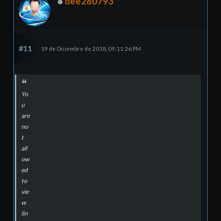
dee280793
#11
19 de Diciembre de 2018, 09:11:26 PM
Yo
u
are
no
t
all
ow
ed
to
vie
w
lin