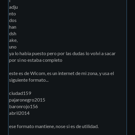
i
adju
nto
dos
han
dsh
ake,
uno
ya lo habia puesto pero por las dudas lo volvi a sacar
por si no estaba completo
este es de Wicom, es un internet de mi zona, y usa el
siguiente formato...
ciudad159
pajaronegro2015
baronrojo156
abril2014
ese formato mantiene, nose si es de utilidad.