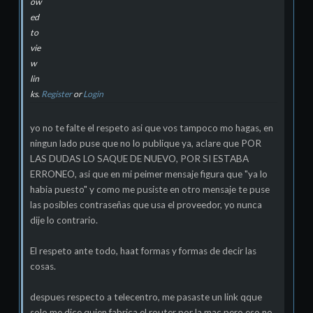
ow
ed
to
vie
w
lin
ks.
Register
or
Login
yo no te falte el respeto asi que vos tampoco mo hagas, en
ningun lado puse que no lo publique ya, aclare que POR
LAS DUDAS LO SAQUE DE NUEVO, POR SI ESTABA
ERRONEO, asi que en mi peimer mensaje figura que "ya lo
habia puesto" y como me pusiste en otro mensaje te puse
las posibles contraseñas que usa el proveedor, yo nunca
dije lo contrario.
El respeto ante todo, haat formas y formas de decir las
cosas.
despues respecto a telecentro, me pasaste un link qque
solo me dice quien fabrica el router por la mac pero eso no