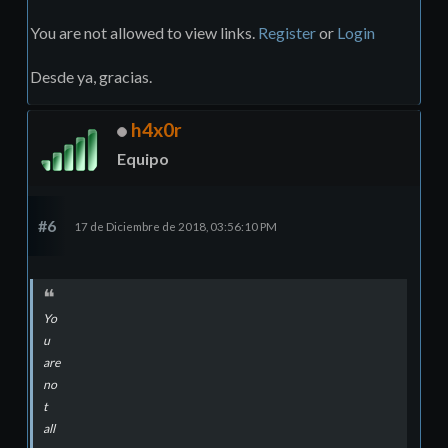
You are not allowed to view links.
Register
or
Login
Desde ya, gracias.
h4x0r
Equipo
#6
17 de Diciembre de 2018, 03:56:10 PM
Yo
u
are
no
t
all