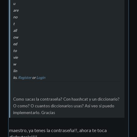
u
are
no
t
all
ow
ed
to
vie
w
lin
ks.
Register
or
Login
Como sacas la contraseña? Con haashcat y un diccionario?
O como? O cuantos diccionarios usas? Asi veo si puedo
implementarlo. Gracias
maestro, ya tenes la contraseña!!, ahora te toca
disfrutarla!!!!.