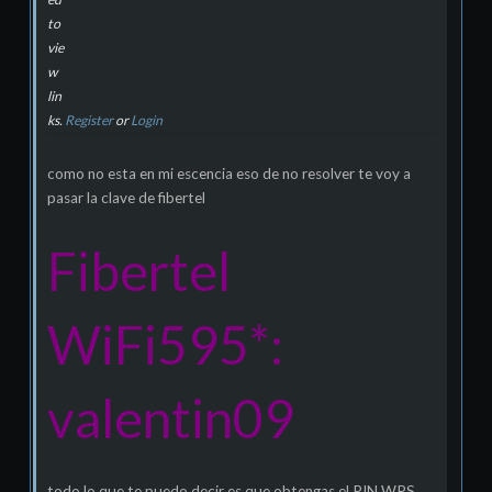
to
vie
w
lin
ks.
Register
or
Login
como no esta en mi escencia eso de no resolver te voy a
pasar la clave de fibertel
Fibertel
WiFi595*:
valentin09
todo lo que te puedo decir es que obtengas el PIN WPS