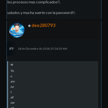
los procesos mas complicados!!.
saludos y mucha suerte con la password!!.
dee280793
#9
18 de Diciembre de 2018, 07:36:29 AM
Yo
u
are
no
t
all
ow
ed