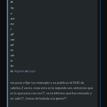
Yo
u
are
no
t
all
ow
ed
to
vie
w
lin
ks.
Register
or
Login
me puse a fijar tus mensajes y ya publicas el SSID de
sabrina 2 veces, osea esta es la segunda ves, entonces que
es lo que pasa con vos??, se te informo que fue revisado y
no salio??, tomas de boluda a la gente??