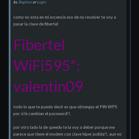
ks.
Register
or
Login
como no esta en mi escencia eso de no resolver te voy a
pasar la clave de fibertel
Fibertel
WiFi595*:
valentin09
todo lo que te puedo decir es que obtengas el PIN WPS
por si le cambian el password!!.
por otro lado la de speedy te la voy a deber porque me
parece que tiene el modem con clave hiper jodida!!, aun no