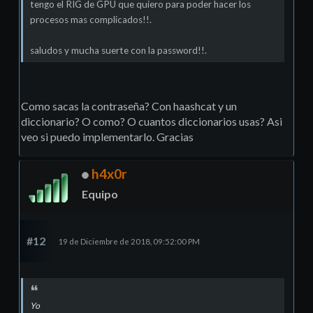
tengo el RIG de GPU que quiero para poder hacer los
procesos mas complicados!!.
saludos y mucha suerte con la password!!.
Como sacas la contraseña? Con haashcat y un
diccionario? O como? O cuantos diccionarios usas? Asi
veo si puedo implementarlo. Gracias
h4x0r
Equipo
#12
19 de Diciembre de 2018, 09:52:00 PM
Yo