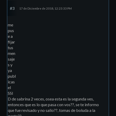
#3
17 de Diciembre de 2018, 12:23:33 PM
me
pus
e a
fijar
tus
men
saje
s y
ya
publ
icas
el
SSI
D de sabrina 2 veces, osea esta es la segunda ves,
entonces que es lo que pasa con vos??, se te informo
que fue revisado y no salio??, tomas de boluda a la
gente??