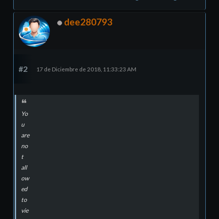
dee280793
#2
17 de Diciembre de 2018, 11:33:23 AM
Yo
u
are
no
t
all
ow
ed
to
vie