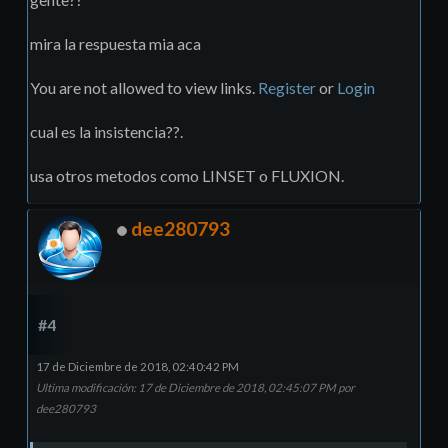
mira la respuesta mia aca
You are not allowed to view links.
Register
or
Login
cual es la insistencia??.
usa otros metodos como LINSET o FLUXION.
dee280793
#4
17 de Diciembre de 2018, 02:40:42 PM
Ultima modificación
: 17 de Diciembre de 2018, 02:45:07 PM por
dee280793