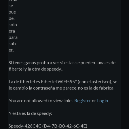
se
pue
de,
solo
era
para
sab
er..
Si tenes ganas proba a ver si estas se pueden.. una es de
fibertel y la otra de speedy..
La de fibertel es Fibertel WiFi595* (con el asterisco), se
le cambio la contraseña me parece, no es la de fabrica
You are not allowed to view links.
Register
or
Login
Y esta es la de speedy:
Speedy-426C4C (D4-7B-B0-42-6C-4E)