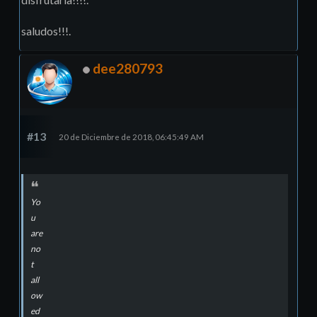
saludos!!!.
dee280793
#13
20 de Diciembre de 2018, 06:45:49 AM
Yo
u
are
no
t
all
ow
ed