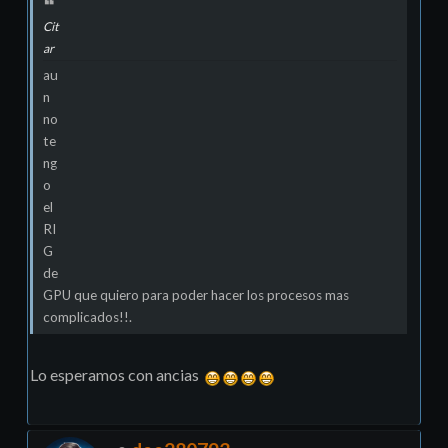
Cit
ar
au
n
no
te
ng
o
el
RI
G
de
GPU que quiero para poder hacer los procesos mas
complicados!!.
Lo esperamos con ancias