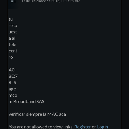
#1
17 de Diciembre de 2018, 11:25:29 AM
tu
resp
uest
a al
tele
cent
ro
A0:
8E:7
8 S
age
mco
m Broadband SAS
verificar siempre la MAC aca
You are not allowed to view links.
Register
or
Login