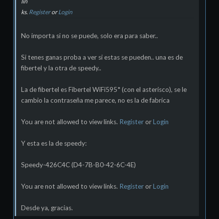
lin
ks.
Register
or
Login
No importa si no se puede, solo era para saber..
Si tenes ganas proba a ver si estas se pueden.. una es de
fibertel y la otra de speedy..
La de fibertel es Fibertel WiFi595* (con el asterisco), se le
cambio la contraseña me parece, no es la de fabrica
You are not allowed to view links.
Register
or
Login
Y esta es la de speedy:
Speedy-426C4C (D4-7B-B0-42-6C-4E)
You are not allowed to view links.
Register
or
Login
Desde ya, gracias.