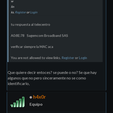
w
lin
ks.
Register
or
Login
tu respuesta al telecentro
A0:8E:78 Sagemcom Broadband SAS
verificar siempre la MAC aca
You are not allowed to view links.
Register
or
Login
Que quiere decir entoces? se puede o no? Se que hay
algunos que no pero sinceramente no se como
identificarlo,
h4x0r
Equipo