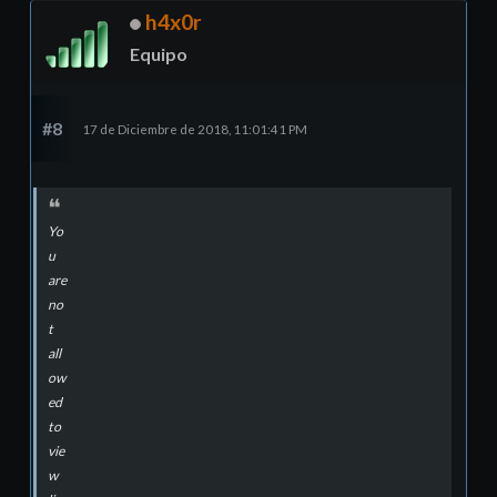
h4x0r
Equipo
#8
17 de Diciembre de 2018, 11:01:41 PM
Yo
u
are
no
t
all
ow
ed
to
vie
w