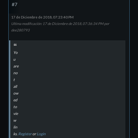
#7
17 de Diciembre de 2018, 07:23:40 PM
Ultima modificación
: 17 de Diciembre de 2018, 07:36:34 PM por
dee280793
Yo
u
are
no
t
all
ow
ed
to
vie
w
lin
ks.
Register
or
Login