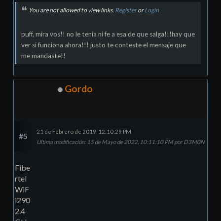
You are not allowed to view links.
Register
or
Login
puff, mira vos!! no le tenia ni fe a esa de que salga!!!hay que
ver si funciona ahora!!! justo te conteste el mensaje que
me mandaste!!
Gordo
21 de Febrero de 2019, 12:10:29 PM
#5
Ultima modificación
: 15 de Mayo de 2022, 10:11:10 PM por D3M0N
Fibe
rtel
WiF
i290
2.4