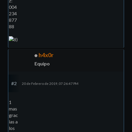
z:
004
234
877
88
h4x0r
Equipo
#2
20 de Febrero de 2019, 07:26:47 PM
1
mas
grac
ias a
los