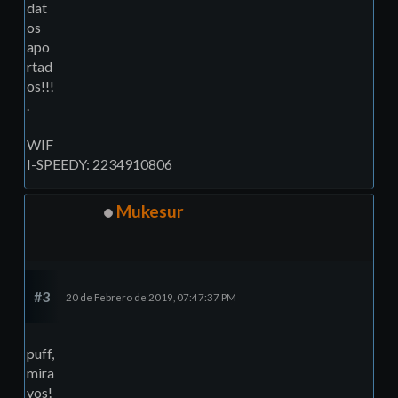
dat
os
apo
rtad
os!!!
.
WIF
I-SPEEDY: 2234910806
Mukesur
#3
20 de Febrero de 2019, 07:47:37 PM
puff,
mira
vos!