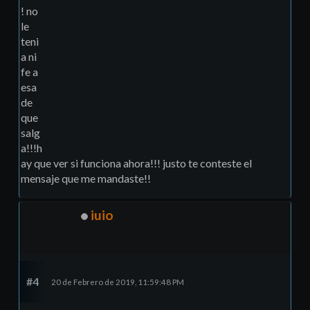
! no
le
teni
a ni
fe a
esa
de
que
salg
a!!!h
ay que ver si funciona ahora!!! justo te conteste el
mensaje que me mandaste!!
iuio
#4
20 de Febrero de 2019, 11:59:48 PM