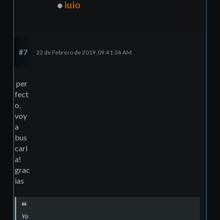
iuio
#7
22 de Febrero de 2019, 09:41:34 AM
per
fect
o,
voy
a
bus
carl
a!
grac
ias
Yo