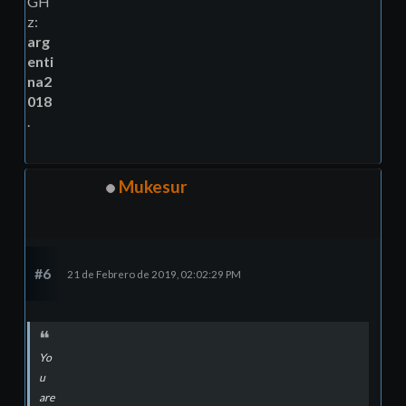
GH
z:
arg
enti
na2
018
.
Mukesur
#6
21 de Febrero de 2019, 02:02:29 PM
Yo
u
are