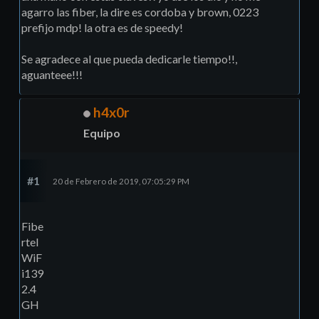
agarro las fiber, la dire es cordoba y brown, 0223
prefijo mdp! la otra es de speedy!
Se agradece al que pueda dedicarle tiempo!!,
aguanteee!!!
h4x0r
Equipo
#1
20 de Febrero de 2019, 07:05:29 PM
Fibe
rtel
WiF
i139
2.4
GH