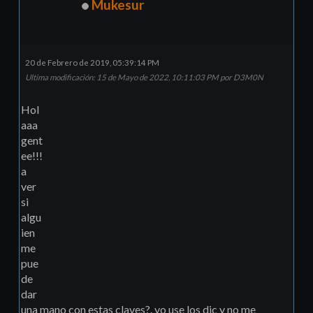
Mukesur
20 de Febrero de 2019, 05:39:14 PM
Ultima modificación
: 15 de Mayo de 2022, 10:11:03 PM por D3M0N
Hol
aaa
gent
ee!!!
a
ver
si
algu
ien
me
pue
de
dar
una mano con estas claves?. yo use los dic y no me