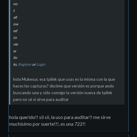
no
t
all
ow
ed
to
vie
w
lin
ks.
Register
or
Login
hola Mukesur, esa tplink que usas es la misma con la que
haces las capturas? decime que versión es porque ando
buscando una y sólo consigo la versión nueva de tplink
pero no sé si sirve para auditar
hola querido!! sii sii, la uso para auditar!! me sirve
muchisimo por suerte!!!, es una 722!!