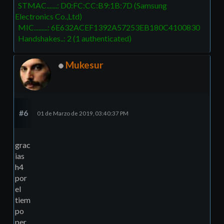
STMAC.......: D0:FC:CC:B9:1B:7D (Samsung
Electronics Co.,Ltd)
MIC.........: 6E632ACEF1392A57253EB180C4100830
Handshakes..: 2 (1 authenticated)
Mukesur
#6
01 de Marzo de 2019, 03:40:37 PM
grac
ias
h4
por
el
tiem
po
per