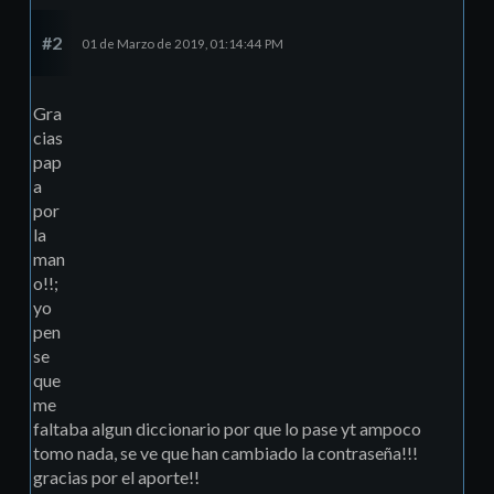
#2
01 de Marzo de 2019, 01:14:44 PM
Gra
cias
pap
a
por
la
man
o!!;
yo
pen
se
que
me
faltaba algun diccionario por que lo pase yt ampoco
tomo nada, se ve que han cambiado la contraseña!!!
gracias por el aporte!!