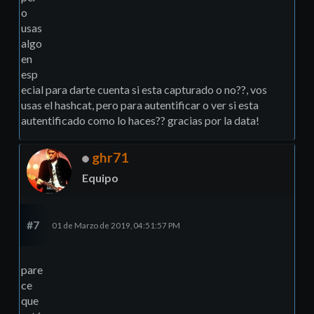
o
usas
algo
en
esp
ecial para darte cuenta si esta capturado o no??, vos
usas el hashcat, pero para autentificar o ver si esta
autentificado como lo haces?? gracias por la data!
ghr71
Equipo
#7
01 de Marzo de 2019, 04:51:57 PM
pare
ce
que