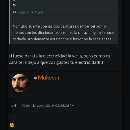
lin
ks.
Register
or
Login
No hubo suerte con las dos capturas de fibertel por lo
menos con los diccionarios basicos, la de speedy no la pase
todavia problemente esta noche si haxor no la saca antes
si fuese barata la electricidad la veria, pero como es
cara te la dejo a que vos gastes tu electricidad!!!
Mukesur
#4
01 de Marzo de 2019, 02:34:36 PM