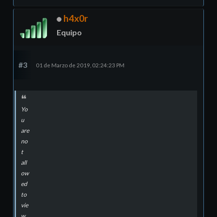
h4x0r
Equipo
#3
01 de Marzo de 2019, 02:24:23 PM
Yo
u
are
no
t
all
ow
ed
to
vie
w