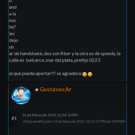
o
and
a la
noc
he?
les
dejo
un
ar de handshake, dos son fiber y la otra es de speedy, la
calle es balcarce, mar del plata, prefijo 0223
al que pueda aportar!!! se agradece
GustavocAr
01 de Marzo de 2019, 12:54:13 PM
#1
Ultima modificación
: 15 de Mayo de 2022, 10:11:37 PM por D3M0N