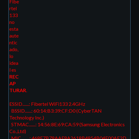
Fibe
rtel
133
no
esta
aute
ntic
ado,
lo
idea
l es
REC
AP
TURAR
.
ESSID.......: Fibertel WiFi133 2.4GHz
BSSID.......: 60:14:B3:39:CF:D0 (CyberTAN
Technology Inc.)
STMAC.......: 14:56:8E:69:CA:59 (Samsung Electronics
Co.,Ltd)
MIC.........: 468F7B78AAE8A2618B4854B04E00AE2D