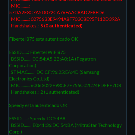
MIC.........:
57DA2E3C7A5D072CA76FAAC8AD2E8FD6
MIC.........: 0275633E9494A8F703C8E95F112D392A
Handshakes..:
5 (0 authenticated)
Fibertel 875 esta autenticado OK
ESSID.......: Fibertel WiFi875
BSSID.......: 0C:54:A5:2B:A0:1A (Pegatron
Corporation)
STMAC.......: DC:CF:96:25:EA:4D (Samsung
Electronics Co.,Ltd)
MIC.........: 60063022E93CE7E756C02C24EDFFE7D8
Handshakes..: 2 (1 authenticated)
Speedy esta autenticado OK
ESSID.......: Speedy-DC54B8
BSSID.......: E0:41:36:DC:54:BA (MitraStar Technology
Corp.)