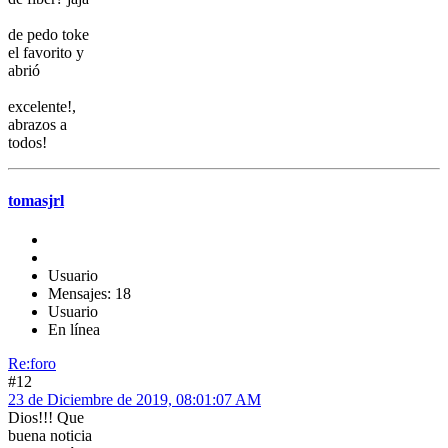
de pedo toke
el favorito y
abrió
excelente!,
abrazos a
todos!
tomasjrl
Usuario
Mensajes: 18
Usuario
En línea
Re:foro
#12
23 de Diciembre de 2019, 08:01:07 AM
Dios!!! Que
buena noticia