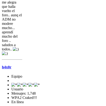
me alegra
que halla
vuelto el
foro.. aunq el
ADM no
modere
mucho...
aprendí
mucho del
foro ..
saludos a
todos..
h4x0r
Equipo
Usuario
Mensajes: 1,748
WPA2 Craked!!!
En línea