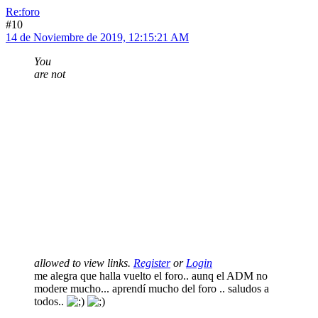
Re:foro
#10
14 de Noviembre de 2019, 12:15:21 AM
You
are not
allowed to view links.
Register
or
Login
me alegra que halla vuelto el foro.. aunq el ADM no
modere mucho... aprendí mucho del foro .. saludos a
todos..