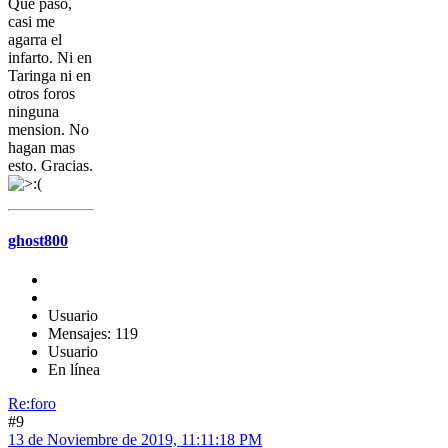
Que paso,
casi me
agarra el
infarto. Ni en
Taringa ni en
otros foros
ninguna
mension. No
hagan mas
esto. Gracias.
ghost800
Usuario
Mensajes: 119
Usuario
En línea
Re:foro
#9
13 de Noviembre de 2019, 11:11:18 PM