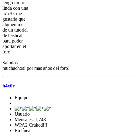
tengo un pc
linda con una
rx570. me
gustaria que
alguien me
de un tutorial
de hashcat
para poder
aportar en el
foro.
Saludos
muchachos! por mas años del foro!
h4x0r
Equipo
Usuario
Mensajes: 1,748
WPA2 Craked!!!
En línea