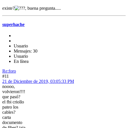
existe?
, buena pregunta.....
superhache
Usuario
Mensajes: 30
Usuario
En línea
Re:foro
#11
21 de Diciembre de 2019, 03:05:33 PM
noooo,
volvieron!!!!
que pasó?
el fbi criollo
pateo los
cables?
carta
documento
de fiber? jaja