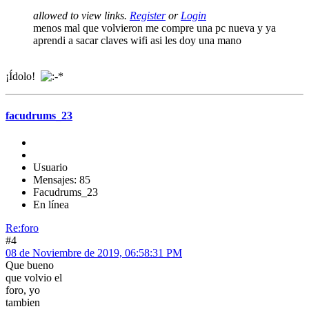
allowed to view links.
Register
or
Login
menos mal que volvieron me compre una pc nueva y ya
aprendi a sacar claves wifi asi les doy una mano
¡Ídolo!
facudrums_23
Usuario
Mensajes: 85
Facudrums_23
En línea
Re:foro
#4
08 de Noviembre de 2019, 06:58:31 PM
Que bueno
que volvio el
foro, yo
tambien