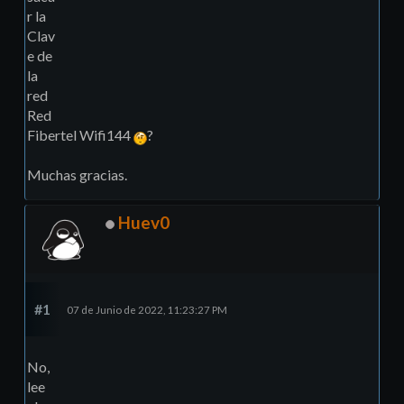
r la
Clav
e de
la
red
Red
Fibertel Wifi144
?
Muchas gracias.
Huev0
#1
07 de Junio de 2022, 11:23:27 PM
No,
lee