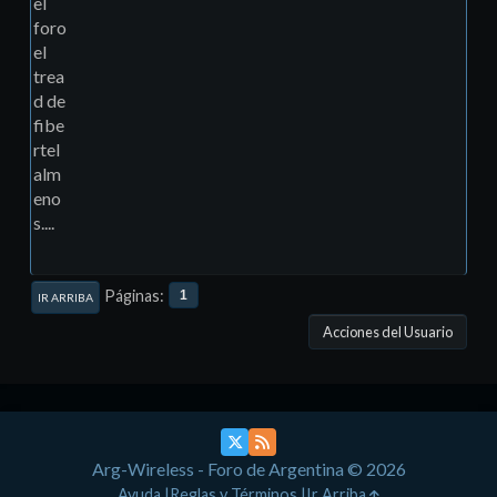
el
foro
el
trea
d de
fibe
rtel
alm
eno
s....
Páginas
1
IR ARRIBA
Acciones del Usuario
Arg-Wireless - Foro de Argentina © 2026
Ayuda
Reglas y Términos
Ir Arriba