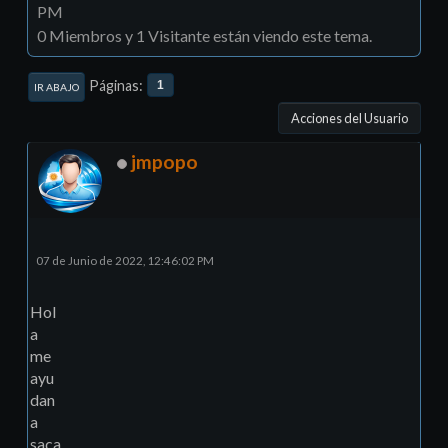
PM
0 Miembros y 1 Visitante están viendo este tema.
Páginas
1
IR ABAJO
Acciones del Usuario
jmpopo
07 de Junio de 2022, 12:46:02 PM
Hol
a
me
ayu
dan
a
saca