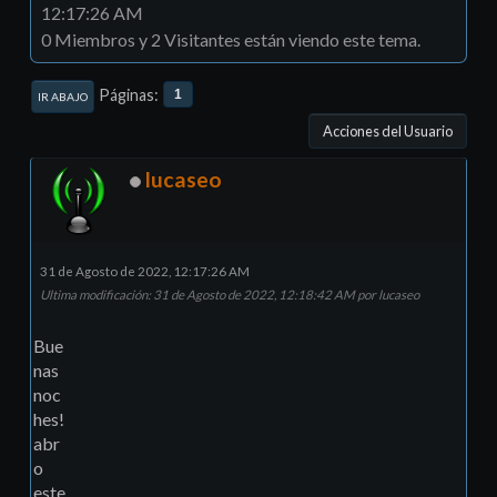
12:17:26 AM
0 Miembros y 2 Visitantes están viendo este tema.
Páginas
1
IR ABAJO
Acciones del Usuario
lucaseo
31 de Agosto de 2022, 12:17:26 AM
Ultima modificación
: 31 de Agosto de 2022, 12:18:42 AM por lucaseo
Bue
nas
noc
hes!
abr
o
este