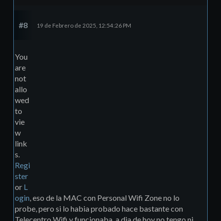
#8
19 de Febrero de 2025, 12:54:26 PM
You
are
not
allo
wed
to
vie
w
link
s.
Regi
ster
or
L
ogin
, eso de la MAC con Personal Wifi Zone no lo
probe, pero si lo habia probado hace bastante con
Telecentro Wifi y funcionaba, a dia de hoy no tengo ni