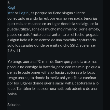
s.
Regi
ster
or
Login
, es porque no tiene ningun cliente
conectado usando la red, por eso no ves nada, tendrias
que realizar escaneo en un lugar donde la red alguien la
pueda utilizar, zona de mucho movimiento, por ejemplo,
paseo en auto/moto con al antenita en el techo, pegada
a algun lado o bien dentro de una mochila capturando
solo los canales donde se emita dicho SSID, suelen ser
1,6 y 11.
Yo tengo aun una PC mini de Sony que ya no la uso mas
porque no consigo la bateria, pero con esa mini pc que a
penas le pude poner wifislax hacia capturas a lo loco,
tengo una cajita donde la metia ahi y me iba a caminar
por los lugares donde queria sacar wifis, capturaba a lo
loco. Tambien lo hice con una netbook adentro de una
bolsa.
Saludos.