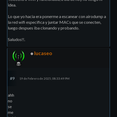
idea.
Lo que yo hacia era ponerme a escanear con airodump a
la red wifi especifica y juntar MACs que se conecten,
luego despues iba clonando y probando.
Saludos!!.
lucaseo
#9
19 de Febrero de 2025, 08:33:49 PM
ahh
no
se
me