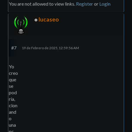
You are not allowed to view links.
Register
or
Login
lucaseo
#7
19 de Febrero de 2025, 12:59:56 AM
Yo
creo
que
se
pod
ría,
clon
and
o
una
pc