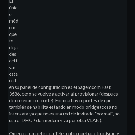
El
únic
o
mód
em
que
te
deja
des
acti
var
esta
red
en su panel de configuración es el Sagemcom Fast
3686, pero se vuelve a activar al provisionar (después
de un reinicio o corte). Encima hay reportes de que
también se habilita estando en modo bridge (cosa no
insensata ya que no es una red de invitado "normal", no
usa el DHCP del módem y va por otra VLAN).
Quieren competir con Telecentro que hace lo mismo y