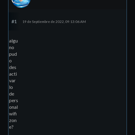
#1
19 de Septiembre de 2022, 09:13:06 AM
algu
no
pud
o
des
acti
var
lo
de
pers
onal
wifi
zon
e?