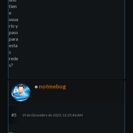
tien
e
usua
rio y
pass
para
esta
s
rede
s?
notmebug
#5
19 de Diciembre de 2023, 12:35:46 AM