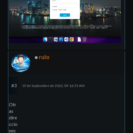
rulo
#3
19 de Septiembre de 2022, 09:16:55 AM
Otr
as
dire
ccio
nes