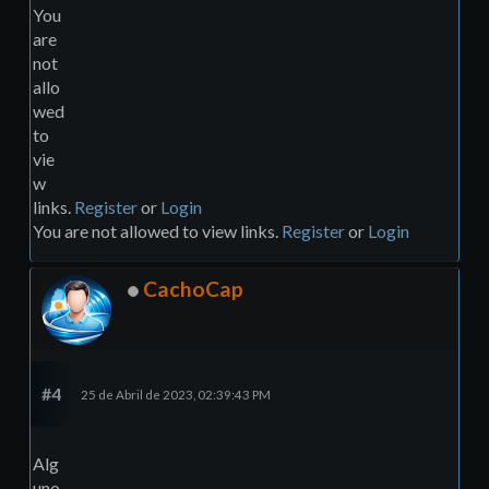
You
are
not
allo
wed
to
vie
w
links.
Register
or
Login
You are not allowed to view links.
Register
or
Login
CachoCap
#4
25 de Abril de 2023, 02:39:43 PM
Alg
uno