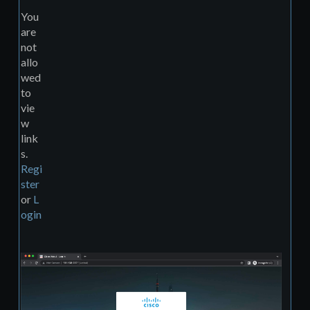
You
are
not
allo
wed
to
vie
w
link
s.
Regi
ster
or
L
ogin