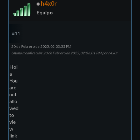
h4x0r
Equipo
#11
20 de Febrero de 2025, 02:03:55 PM
Ultima modificación
: 20 de Febrero de 2025, 02:06:01 PM por h4x0r
Hol
a
You
are
not
allo
wed
to
vie
w
link