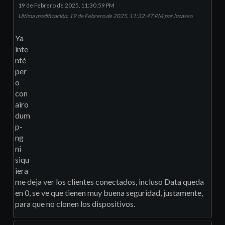
19 de Febrero de 2025, 11:30:59 PM
Ultima modificación
: 19 de Febrero de 2025, 11:32:47 PM por lucaseo
Ya
inte
nté
per
o
con
airo
dum
p-
ng
ni
siqu
iera
me deja ver los clientes conectados, incluso Data queda
en 0, se ve que tienen muy buena seguridad, justamente,
para que no clonen los dispositivos.