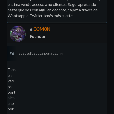
encima vende acceso a no clientes. Seguí apretando
hasta que des con alguien decente, capaz a través de
Whatsapp o Twitter tenés más suerte.
D3M0N
Founder
#6
30 de Julio de 2024, 06:51:12 PM
Tien
en
vari
os
port
ales,
uno
por