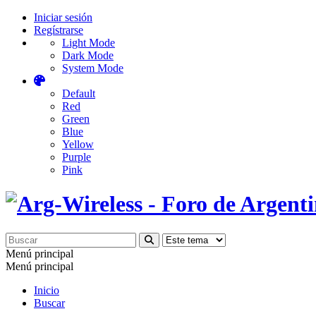
Iniciar sesión
Regístrarse
Light Mode
Dark Mode
System Mode
Default
Red
Green
Blue
Yellow
Purple
Pink
Menú principal
Menú principal
Inicio
Buscar