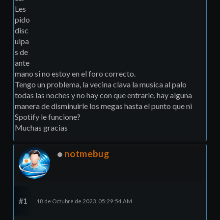
Les
pido
disc
ulpa
s de
ante
mano si no estoy en el foro correcto.
Tengo un problema, la vecina clava la musica al palo
todas las noches y no hay con que entrarle, hay alguna
manera de disminuirle los megas hasta el punto que ni
Spotify le funcione?
Muchas gracias
notmebug
#1
18 de Octubre de 2023, 05:29:54 AM