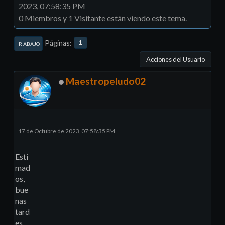
2023, 07:58:35 PM
0 Miembros y 1 Visitante están viendo este tema.
Páginas
1
IR ABAJO
Acciones del Usuario
Maestropeludo02
17 de Octubre de 2023, 07:58:35 PM
Esti
mad
os,
bue
nas
tard
es.