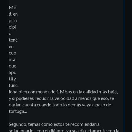
Mir
á, en
prin
cipi
o
tené
en
cue
nta
que
Spo
tify
func
iona bien con menos de 1 Mbps en la calidad más baja,
y si pudieses reducir la velocidad a menos que eso, se
darían cuenta cuando todo lo demás vaya a paso de
tortuga...
Segundo, temas como estos te recomiendaría
solucionarlos con el diálogo, ya sea directamente con la