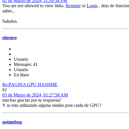
02 de Marzo de 2024, 11:59:54 PM
You are not allowed to view links.
Register
or
Login
, dejo de funcion
saber...
Saludos.
elnegro
Usuario
Mensajes: 41
Usuario
En línea
Re:PAGINA GPU HASHME
#2
03 de Marzo de 2024, 01:27:58 AM
muchas gracias por tu respuesta!
Y se esta utilizando alguna similar post caida de GPU?
notmebug