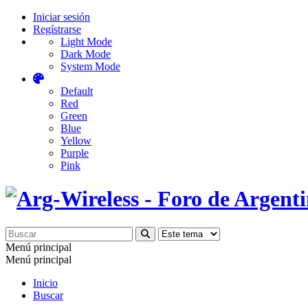
Iniciar sesión
Regístrarse
Light Mode
Dark Mode
System Mode
Default
Red
Green
Blue
Yellow
Purple
Pink
Menú principal
Menú principal
Inicio
Buscar