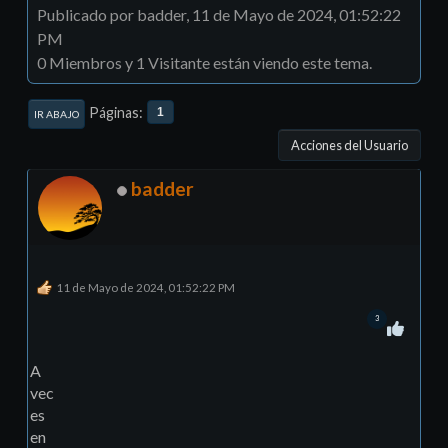
Publicado por badder, 11 de Mayo de 2024, 01:52:22
PM
0 Miembros y 1 Visitante están viendo este tema.
Páginas
1
IR ABAJO
Acciones del Usuario
badder
11 de Mayo de 2024, 01:52:22 PM
3
A
vec
es
en