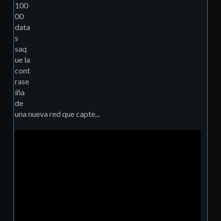
100
00
data
s
saq
ue la
cont
rase
íña
de
una nueva red que capte...