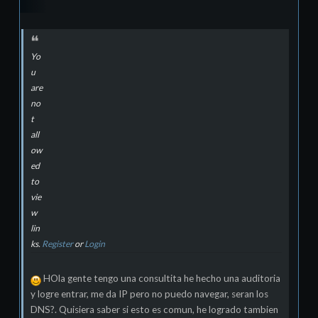
Yo
u
are
no
t
all
ow
ed
to
vie
w
lin
ks.
Register
or
Login
HOla gente tengo una consultita he hecho una auditoria
y logre entrar, me da IP pero no puedo navegar, seran los
DNS?. Quisiera saber si esto es comun, he logrado tambien