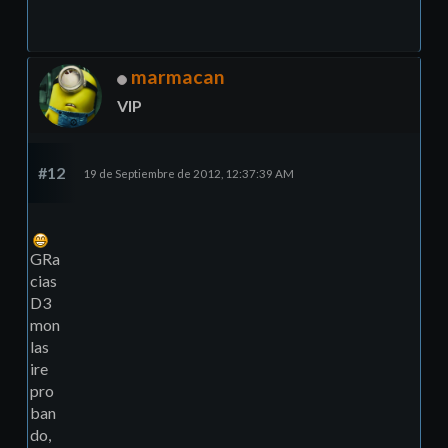
marmacan
VIP
#12
19 de Septiembre de 2012, 12:37:39 AM
GRa
cias
D3
mon
las
ire
pro
ban
do,