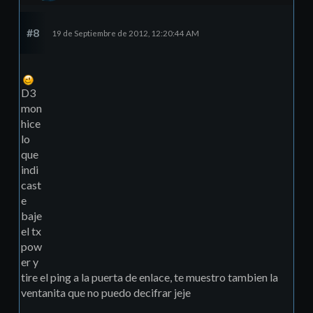
#8
19 de Septiembre de 2012, 12:20:44 AM
D3
mon
hice
lo
que
indi
cast
e
baje
el tx
pow
er y
tire el ping a la puerta de enlace, te muestro tambien la
ventanita que no puedo decifrar jeje