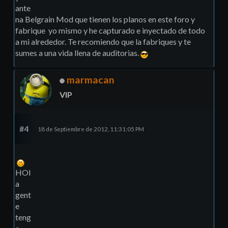
ante
na Belgrain Mod que tienen los planos en este foro y
fabrique yo mismo y he capturado e inyectado de todo
a mi alrededor. Te recomiendo que la fabriques y te
sumes a una vida llena de auditorias.
marmacan
VIP
#4
18 de Septiembre de 2012, 11:31:05 PM
HOl
a
gent
e
teng