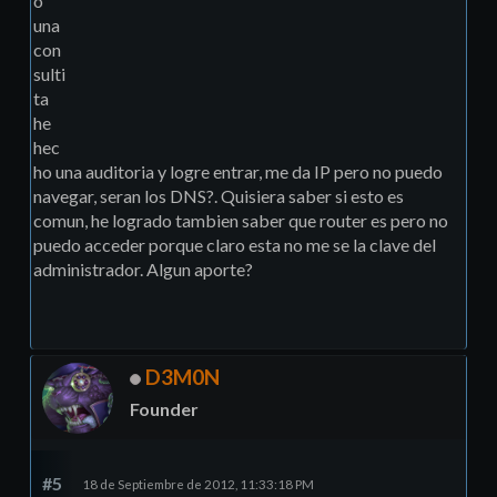
o
una
con
sulti
ta
he
hec
ho una auditoria y logre entrar, me da IP pero no puedo
navegar, seran los DNS?. Quisiera saber si esto es
comun, he logrado tambien saber que router es pero no
puedo acceder porque claro esta no me se la clave del
administrador. Algun aporte?
D3M0N
Founder
#5
18 de Septiembre de 2012, 11:33:18 PM