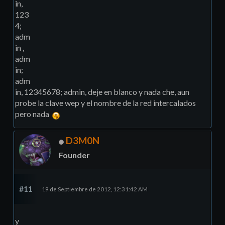
in,
123
4;
adm
in ,
adm
in;
adm
in, 12345678; admin, deje en blanco y nada che, aun
probe la clave wep y el nombre de la red intercalados
pero nada
D3M0N
Founder
#11
19 de Septiembre de 2012, 12:31:42 AM
y