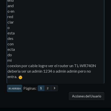
entr
and
o en
red
clar
o
esta
des
con
ecta
do
mi
coexion por cable logre ver el router un TL-WR740N
deberia ser un admin 1234 o admin admin pero no
entra.
Páginas
2
1
IR ARRIBA
Acciones del Usuario