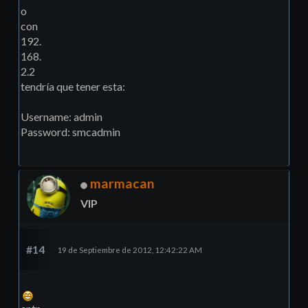
o
con
192.
168.
2.2
tendría que tener esta:
Username: admin
Password: smcadmin
marmacan
VIP
#14
19 de Septiembre de 2012, 12:42:22 AM