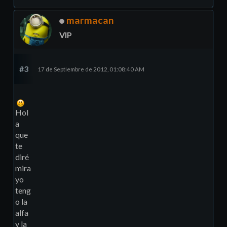
marmacan
VIP
#3
17 de Septiembre de 2012, 01:08:40 AM
Hol
a
que
te
diré
mira
yo
teng
o la
alfa
y la