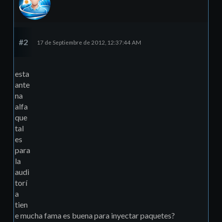
#2
17 de Septiembre de 2012, 12:37:44 AM
esta
ante
na
alfa
que
tal
es
para
la
audi
torí
a
tien
e mucha fama es buena para inyectar paquetes?