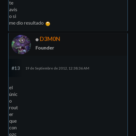
te
avis
o si
me dio resultado
D3M0N
Founder
#13
19 de Septiembre de 2012, 12:38:36 AM
el
únic
o
rout
er
que
con
ozc