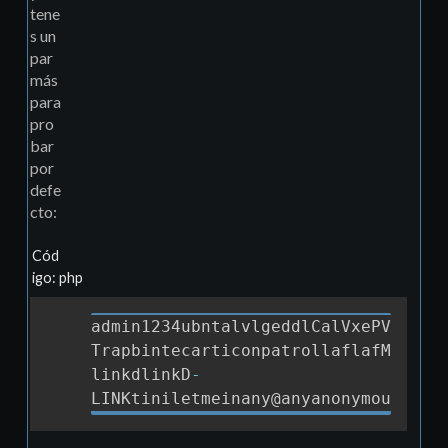
tene
s un
par
más
para
pro
bar
por
defe
cto:
Cód
igo: php
admin1234ubntalvlgeddlCalVxePV1
!
d3c
Copia
TrapbintecarticonpatrollaflafMaster
linkdlinkD
-
LINKtiniletmeinany@anyanonymousdavo