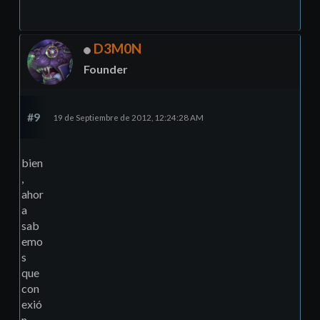
D3M0N
Founder
#9
19 de Septiembre de 2012, 12:24:28 AM
bien
,
ahor
a
sab
emo
s
que
con
exió
n