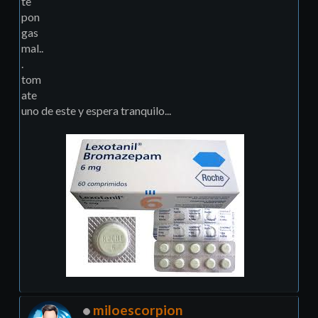
te
pon
gas
mal..
.
tom
ate
uno de este y espera tranquilo...
miloescorpion