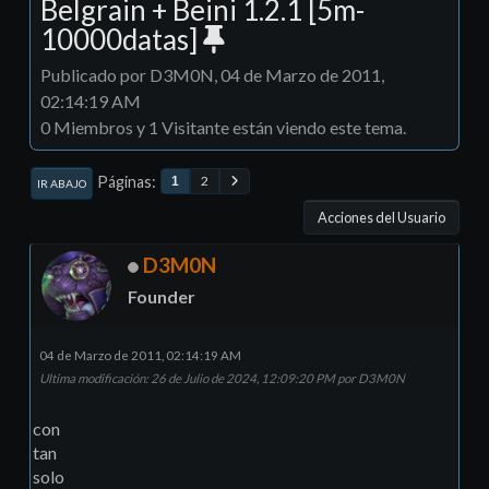
Belgrain + Beini 1.2.1 [5m-
10000datas]
Publicado por D3M0N, 04 de Marzo de 2011,
02:14:19 AM
0 Miembros y 1 Visitante están viendo este tema.
Páginas
2
1
IR ABAJO
Acciones del Usuario
D3M0N
Founder
04 de Marzo de 2011, 02:14:19 AM
Ultima modificación
: 26 de Julio de 2024, 12:09:20 PM por D3M0N
con
tan
solo