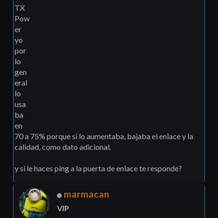
TX
Pow
er
yo
por
lo
gen
eral
lo
usa
ba
en
70 a 75% porque si lo aumentaba, bajaba el enlace y la
calidad, como dato adicional.
y si le haces ping a la puerta de enlace te responde?
marmacan
VIP