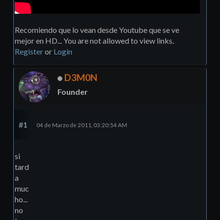
Recomiendo que lo vean desde Youtube que se ve
mejor en HD... You are not allowed to view links.
Register
or
Login
D3M0N
Founder
#1
04 de Marzo de 2011, 03:20:54 AM
si
tard
a
muc
ho...
no