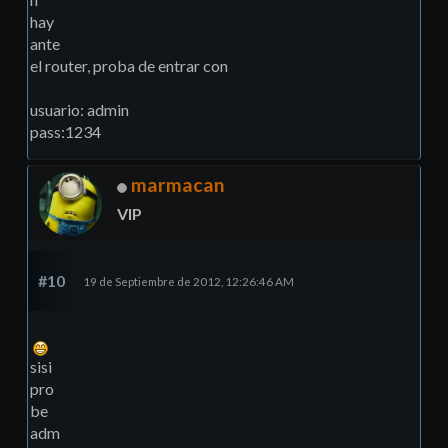
hay
ante
el router, proba de entrar con
usuario: admin
pass:1234
marmacan
VIP
#10
19 de Septiembre de 2012, 12:26:46 AM
sisi
pro
be
adm