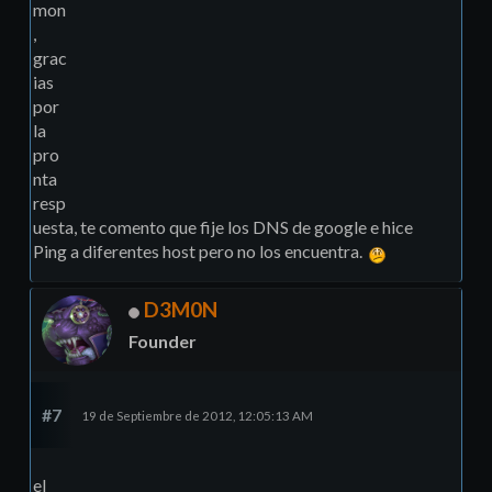
mon
,
grac
ias
por
la
pro
nta
resp
uesta, te comento que fije los DNS de google e hice
Ping a diferentes host pero no los encuentra.
D3M0N
Founder
#7
19 de Septiembre de 2012, 12:05:13 AM
el