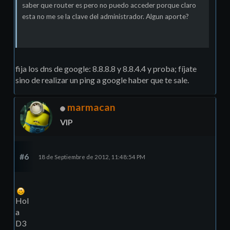
saber que router es pero no puedo acceder porque claro
esta no me se la clave del administrador. Algun aporte?
fija los dns de google: 8.8.8.8 y 8.8.4.4 y proba; fíjate
sino de realizar un ping a google haber que te sale.
marmacan
VIP
#6
18 de Septiembre de 2012, 11:48:54 PM
Hol
a
D3