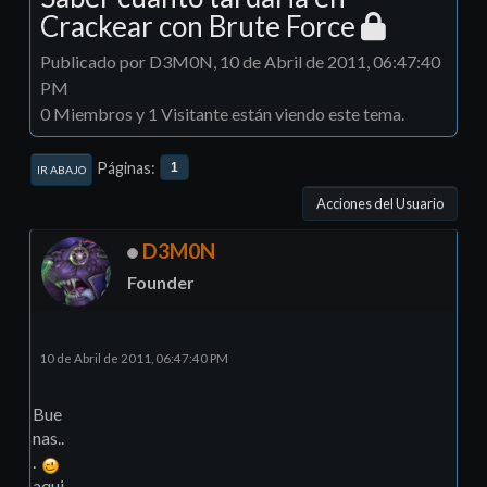
Crackear con Brute Force
Publicado por D3M0N, 10 de Abril de 2011, 06:47:40
PM
0 Miembros y 1 Visitante están viendo este tema.
Páginas
1
IR ABAJO
Acciones del Usuario
D3M0N
Founder
10 de Abril de 2011, 06:47:40 PM
Bue
nas..
.
aqui