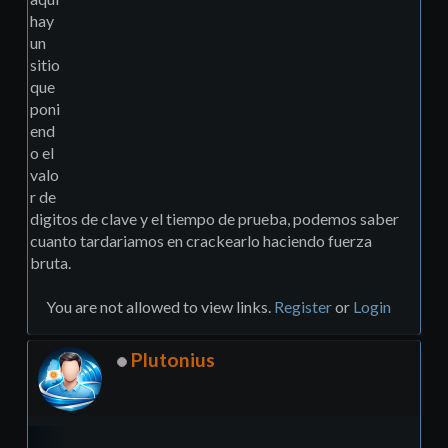
hay
un
sitio
que
poni
end
o el
valo
r de
digitos de clave y el tiempo de prueba, podemos saber
cuanto tardariamos en crackearlo haciendo fuerza
bruta.
You are not allowed to view links.
Register
or
Login
Plutonius