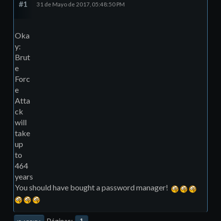
#1
31 de Mayo de 2017, 05:48:50 PM
Oka
y:
Brut
e
Forc
e
Atta
ck
will
take
up
to
464
years
You should have bought a password manager!