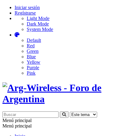
Iniciar sesión
Regístrarse
Light Mode
Dark Mode
System Mode
Default
Red
Green
Blue
Yellow
Purple
Pink
Menú principal
Menú principal