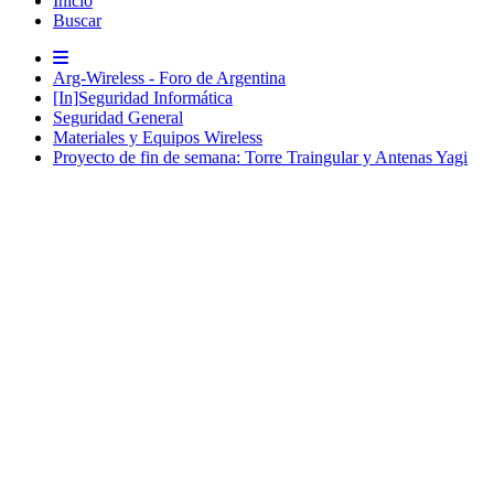
Inicio
Buscar
Arg-Wireless - Foro de Argentina
[In]Seguridad Informática
Seguridad General
Materiales y Equipos Wireless
Proyecto de fin de semana: Torre Traingular y Antenas Yagi