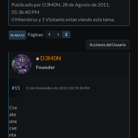
Publicado por D3M0N, 28 de Agosto de 2011,
05:36:40 PM
0 Miembros y 1 Visitante están viendo este tema.
Páginas
1
2
IR ABAJO
Acciones del Usuario
D3M0N
Founder
#15
11 de Noviembre de 2012, 03:59:34 PM
Cre
ate
una
cue
nta